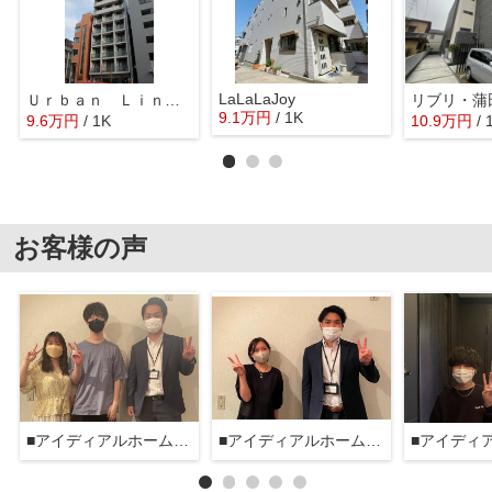
LaLaLaJoy
Ｕｒｂａｎ Ｌｉｎｋ蒲田
リブリ・蒲
9.1
万
円
/ 1K
9.6
万
円
/ 1K
10.9
万
円
/ 
お客様の声
■アイディアルホーム大森本店■
■アイディアルホーム大森本店■