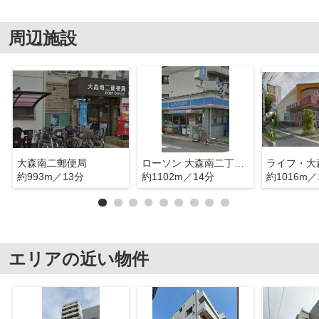
周辺施設
大森南二郵便局
ローソン 大森南二丁目店
ライフ・大
約993m／13分
約1102m／14分
約1016m／
エリアの近い物件