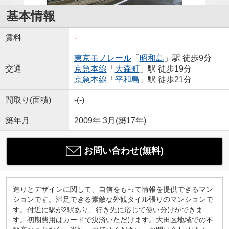
基本情報
賃料
-
東京モノレール
「
昭和島
」駅 徒歩9分
交通
京急本線
「
大森町
」駅 徒歩19分
京急本線
「
平和島
」駅 徒歩21分
間取り(面積)
-(-)
築年月
2009年 3月(築17年)
お問い合わせ(無料)
造りとデザインに関して、自信をもって情報を提供できるマン
ションです。満足できる素敵な外観タイル張りのマンションで
す。付近に駅が2駅あり、行き先に応じて使い分けができま
す。初期費用はカードで決済いただけます。大田区地域での不