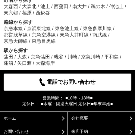
町名から探す
大森西
/
大森北
/
池上
/
西蒲田
/
南大井
/
鵜の木
/
仲池上
/
東六郷
/
荏原
/
西糀谷
路線から探す
京急本線
/
京浜東北線
/
東急池上線
/
東急多摩川線
/
都営浅草線
/
京急空港線
/
東急大井町線
/
南武線
/
京急大師線
/
東急目黒線
駅から探す
蒲田
/
大森
/
京急蒲田
/
糀谷
/
川崎
/
京急川崎
/
平和島
/
蓮沼
/
矢口渡
/
大森海岸
電話でお問い合わせ
営業時間：
■10時～18時■
定休日：
■水曜・隔週火曜日 定休日■年末年始■
ホーム
会社概要
お問い合わせ
来店予約