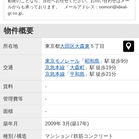
動産のことなら、当社へお任せください。お問い合わせはメー
ルからも承っております。 メールアドレス：oomori@ideal-
gr.co.jp。
物件概要
所在地
東京都
大田区
大森東
５丁目
東京モノレール
「
昭和島
」駅 徒歩9分
交通
京急本線
「
大森町
」駅 徒歩19分
京急本線
「
平和島
」駅 徒歩21分
賃料
-
管理費等
-
面積
-
築年月
2009年 3月(築17年)
種別 / 構造
マンション / 鉄筋コンクリート