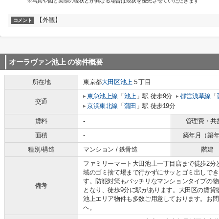
※写真や図と実際の現状とが異なる場合は現状を優先させていただきます
【外観】
コメント
オーラヴァン池上
の物件概要
所在地
東京都
大田区
池上
５丁目
東急池上線
「
池上
」駅 徒歩9分
都営浅草線
「
交通
京浜東北線
「
蒲田
」駅 徒歩19分
賃料
-
管理費・共
面積
-
築年月（築
種別/構造
マンション / 鉄骨造
階建
ファミリーマート大田池上一丁目店まで徒歩2分
域のゴミ捨て場まで行かずにサッとゴミ出しでき
す。防犯対策もバッチリなマンションタイプの物
備考
となり、徒歩9分に駅があります。大田区の賃貸
池上エリア物件も多数ご用意しております。お問い合わせはお
へ。