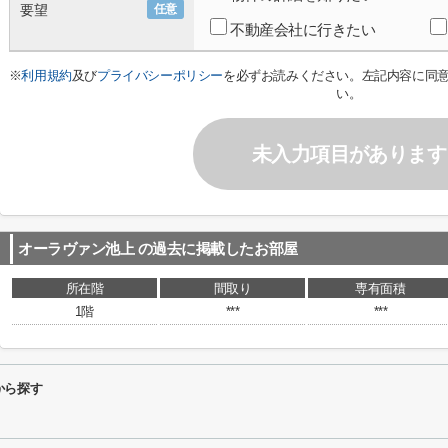
要望
任意
不動産会社に行きたい
※
利用規約
及び
プライバシーポリシー
を必ずお読みください。左記内容に同
い。
未入力項目があります
オーラヴァン池上
の過去に掲載したお部屋
所在階
間取り
専有面積
1階
***
***
から探す