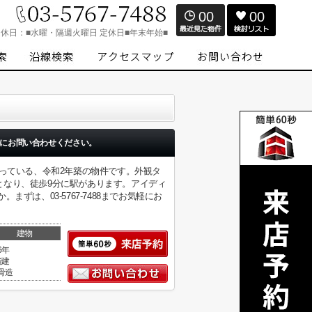
00
00
定休日：
■水曜・隔週火曜日 定休日■年末年始■
にお問い合わせください。
がっている、令和2年築の物件です。外観タ
となり、徒歩9分に駅があります。アイディ
は、03-5767-7488までお気軽にお
建物
6年
階建
骨造