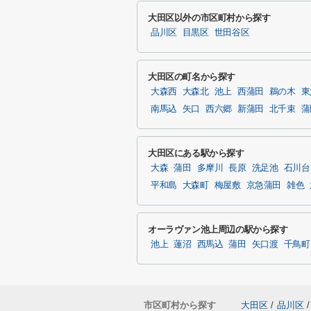
大田区以外の市区町村から探す
品川区
目黒区
世田谷区
大田区の町名から探す
大森西
大森北
池上
西蒲田
鵜の木
東
南馬込
矢口
西六郷
新蒲田
北千束
蒲
大田区にある駅から探す
大森
蒲田
多摩川
長原
洗足池
石川台
平和島
大森町
梅屋敷
京急蒲田
雑色
オーラヴァン池上周辺の駅から探す
池上
蓮沼
西馬込
蒲田
矢口渡
千鳥町
市区町村から探す
大田区
/
品川区
/