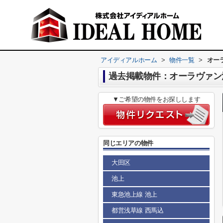
アイディアルホーム
>
物件一覧
>
オー
過去掲載物件：オーラヴァン
▼ご希望の物件をお探しします
同じエリアの物件
大田区
池上
東急池上線 池上
都営浅草線 西馬込