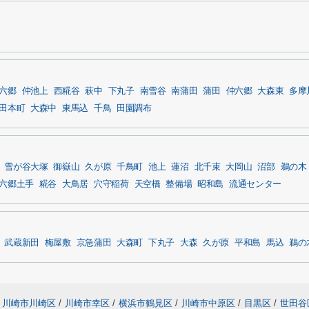
六郷
仲池上
西糀谷
萩中
下丸子
南雪谷
南蒲田
蒲田
仲六郷
大森東
多摩
田本町
大森中
東馬込
千鳥
田園調布
雪が谷大塚
御嶽山
久が原
千鳥町
池上
蓮沼
北千束
大岡山
沼部
鵜の木
六郷土手
糀谷
大鳥居
穴守稲荷
天空橋
整備場
昭和島
流通センター
武蔵新田
梅屋敷
京急蒲田
大森町
下丸子
大森
久が原
平和島
馬込
鵜の
川崎市川崎区
/
川崎市幸区
/
横浜市鶴見区
/
川崎市中原区
/
目黒区
/
世田谷