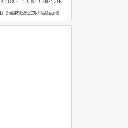
６丁目２４－１３ 第１４下川ビル４F
公社）首都圏不動産公正取引協議会加盟