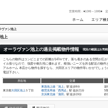
営業時間：
■10時～18時■
ラヴァン池上
池上
オーラヴァン池上
の過去掲載物件情報
現況の確認はお気軽
こちらの物件はコンビニまでの距離が147mです。落ち着きのある空間が広
イル張りなので、強度や耐久性に優れます。根強いニーズを誇る駅近の物件
アルホーム 本店から物件を探すなら、大田区エリアの物件等いかがでしょうか。まず
電話下さい。
所在地
交通
東急池上線
「
池上
」駅 徒歩9分
築
東京都
大田区
池上
５丁目
都営浅草線
「
西馬込
」駅 徒歩21分
5
京浜東北線
「
蒲田
」駅 徒歩19分
鉄