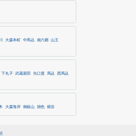
川
大森本町
中馬込
南六郷
山王
下丸子
武蔵新田
矢口渡
馬込
西馬込
木
大森海岸
御嶽山
雑色
糀谷
区