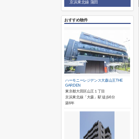
京浜東北線 蒲田
おすすめ物件
ハーモニーレジデンス大森山王THE
GARDEN
東京都大田区山王１丁目
京浜東北線「大森」駅 徒歩6分
築6年