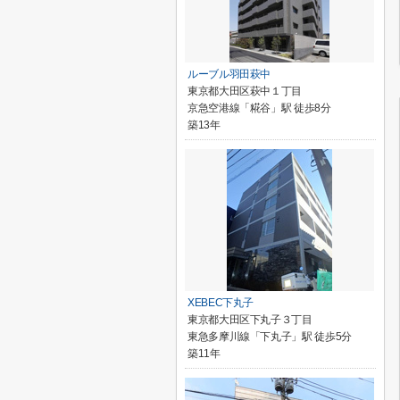
ルーブル羽田萩中
東京都大田区萩中１丁目
京急空港線「糀谷」駅 徒歩8分
築13年
XEBEC下丸子
東京都大田区下丸子３丁目
東急多摩川線「下丸子」駅 徒歩5分
築11年