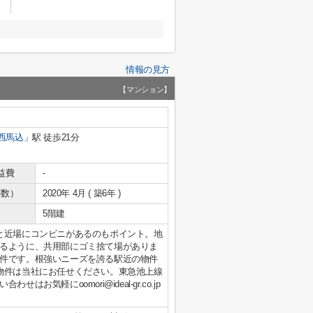
情報の見方
【マンション】
西馬込
」駅 徒歩21分
益費
-
年数）
2020年 4月 ( 築6年 )
5階建
と近場にコンビニがあるのもポイント。地
るように、共用部にゴミ捨て場がありま
件です。根強いニーズを誇る駅近の物件
物件は当社にお任せください。東急池上線
気軽にoomori@ideal-gr.co.jp