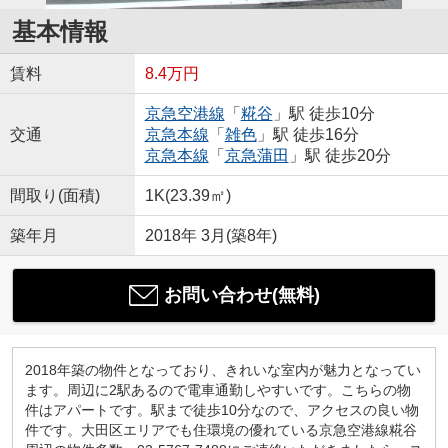
基本情報
賃料
8.4万円
京急空港線
「
糀谷
」駅 徒歩10分
交通
京急本線
「
雑色
」駅 徒歩16分
京急本線
「
京急蒲田
」駅 徒歩20分
間取り(面積)
1K(23.39㎡)
築年月
2018年 3月(築8年)
お問い合わせ(無料)
2018年築の物件となっており、きれいな室内が魅力となってい
ます。周辺に2駅あるので電車通勤しやすいです。こちらの物
件はアパートです。駅まで徒歩10分なので、アクセスの良い物
件です。大田区エリアでも住環境の優れている京急空港線糀谷