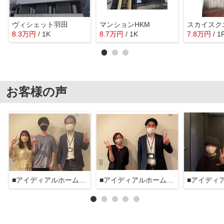
ヴィシェット羽田
マンションHKM
スカイスク
8.3
万
円
/ 1K
8.7
万
円
/ 1K
7.8
万
円
/ 1
お客様の声
■アイディアルホーム大森本店■
■アイディアルホーム大森本店■