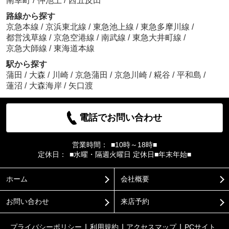
南幸町
/
仲池上
/
西五反田
路線から探す
京急本線
/
京浜東北線
/
東急池上線
/
東急多摩川線
/
都営浅草線
/
京急空港線
/
南武線
/
東急大井町線
/
京急大師線
/
東海道本線
駅から探す
蒲田
/
大森
/
川崎
/
京急蒲田
/
京急川崎
/
糀谷
/
平和島
/
蓮沼
/
大森海岸
/
矢口渡
電話でお問い合わせ
営業時間：
■10時～18時■
定休日：
■水曜・隔週火曜日 定休日■年末年始■
ホーム
会社概要
お問い合わせ
来店予約
プライバシーポリシー
利用規約
アクセスマップ
PCサイト