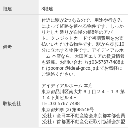
階建
3階建
付近に駅が2つあるので、用途や行き先
によって経路を選べる物件です。しっか
りとした造りが自慢の築8年のアパー
ト。クレジットカードで初期費用をお支
払いいただける物件です。駅から徒歩10
備考
分に立地する物件です。アイディアルホ
ーム 本店なら、大田区エリアの賃貸情報
も満載。お問い合わせは03-5767-7488ま
たはoomori@ideal-gr.co.jpまでお気軽に
ご連絡ください。
アイディアルホーム 本店
東京都品川区南大井６丁目２４－１３ 第
１４下川ビル４F
取扱会社
TEL:03-5767-7488
東京都知事 (3) 第98548号
(公社）全日本不動産協会東京都本部会員
(公社）首都圏不動産公正取引協議会加盟