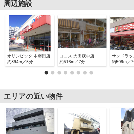
周辺施設
オリンピック 本羽田店
ココス 大田萩中店
サンドラッ
約394m／5分
約516m／7分
約509m／
エリアの近い物件