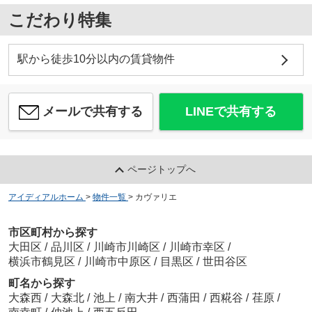
こだわり特集
駅から徒歩10分以内の賃貸物件
メールで共有する
LINEで共有する
ページトップへ
アイディアルホーム
>
物件一覧
>
カヴァリエ
市区町村から探す
大田区
/
品川区
/
川崎市川崎区
/
川崎市幸区
/
横浜市鶴見区
/
川崎市中原区
/
目黒区
/
世田谷区
町名から探す
大森西
/
大森北
/
池上
/
南大井
/
西蒲田
/
西糀谷
/
荏原
/