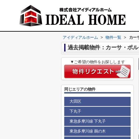
アイディアルホーム
>
物件一覧
>
カー
過去掲載物件：カーサ・ポル
▼ご希望の物件をお探しします
同じエリアの物件
大田区
下丸子
東急多摩川線 下丸子
東急多摩川線 鵜の木