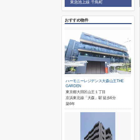
東急池上線 千鳥町
おすすめ物件
ハーモニーレジデンス大森山王THE
GARDEN
東京都大田区山王１丁目
京浜東北線「大森」駅 徒歩6分
築6年