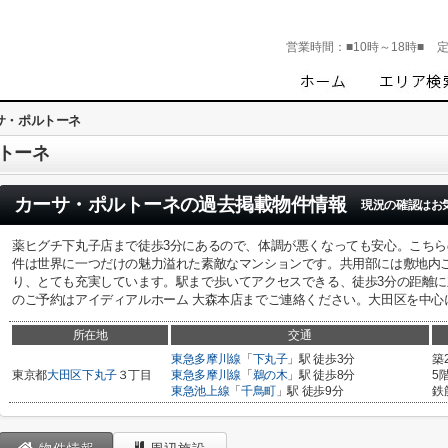
営業時間：
■10時～18時■
サ・ポルトーネ
トーネ
カーサ・ポルトーネ
の過去掲載物件情報
現況の確認はお
薬ヒグチ下丸子店まで徒歩3分にあるので、体調が悪くなっても安心。こち
件は世界に一つだけの魅力溢れた素敵なマンションです。共用部には敷地内
り、とても充実しています。駅まで歩いてアクセスできる、徒歩3分の距離
のご予約はアイディアルホーム 大森本店までご連絡ください。大田区を中心
所在地
交通
東急多摩川線
「
下丸子
」駅 徒歩3分
築
東京都
大田区
下丸子
３丁目
東急多摩川線
「
鵜の木
」駅 徒歩8分
5
東急池上線
「
千鳥町
」駅 徒歩9分
鉄