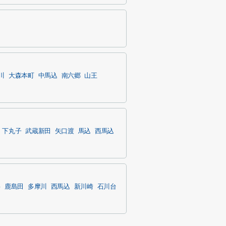
川
大森本町
中馬込
南六郷
山王
下丸子
武蔵新田
矢口渡
馬込
西馬込
杉
鹿島田
多摩川
西馬込
新川崎
石川台