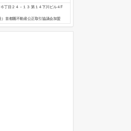
６丁目２４－１３ 第１４下川ビル４F
公社）首都圏不動産公正取引協議会加盟