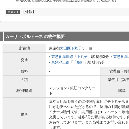
※写真や図と実際の現状とが異なる場合は現状を優先させていただきます
【外観】
コメント
カーサ・ポルトーネ
の物件概要
所在地
東京都
大田区
下丸子
３丁目
東急多摩川線
「
下丸子
」駅 徒歩3分
東急多摩
交通
東急池上線
「
千鳥町
」駅 徒歩9分
賃料
-
管理費・共
面積
-
築年月（築
マンション / 鉄筋コンクリー
種別/構造
階建
ト
薬や日用品を買うのに便利な薬ヒグチ下丸子店ま
用がお支払いいただけるので、決済の手間が軽減
イナーズ物件です。共用部にはエレベータ・敷地
備考
充実しています。徒歩3分に駅がある物件です。内見のご連絡
お待ちしております。また当社までお問い合わせ
します。