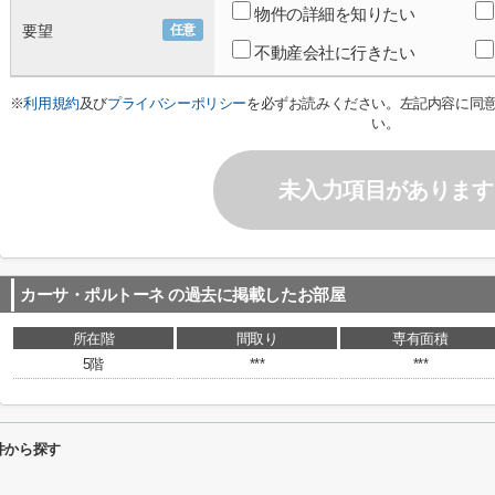
物件の詳細を知りたい
要望
任意
不動産会社に行きたい
※
利用規約
及び
プライバシーポリシー
を必ずお読みください。左記内容に同
い。
未入力項目があります
カーサ・ポルトーネ
の過去に掲載したお部屋
所在階
間取り
専有面積
5階
***
***
件から探す