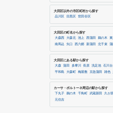
大田区以外の市区町村から探す
品川区
目黒区
世田谷区
大田区の町名から探す
大森西
大森北
池上
西蒲田
鵜の木
東
南馬込
矢口
西六郷
新蒲田
北千束
蒲
大田区にある駅から探す
大森
蒲田
多摩川
長原
洗足池
石川台
平和島
大森町
梅屋敷
京急蒲田
雑色
カーサ・ポルトーネ周辺の駅から探す
下丸子
鵜の木
千鳥町
武蔵新田
久が
元住吉