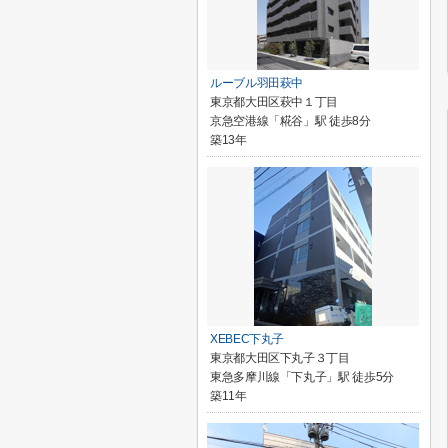
ルーブル羽田萩中
東京都大田区萩中１丁目
京急空港線「糀谷」駅 徒歩8分
築13年
XEBEC下丸子
東京都大田区下丸子３丁目
東急多摩川線「下丸子」駅 徒歩5分
築11年