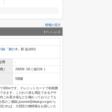
情報の見方
【マンション】
川線
「
鵜の木
」駅 徒歩8分
益費
-
年数）
2005年 3月 ( 築21年 )
5階建
で200mです。クレジットカードで初期費
できます。こだわり派も満足できるデザ
内ごみ置き場などが備わっておりとても
はoomori@ideal-gr.co.jpから
頂ければ、大田区の物情報をお探しいた