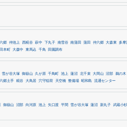
六郷
仲池上
西糀谷
萩中
下丸子
南雪谷
南蒲田
蒲田
仲六郷
大森東
多摩
田本町
大森中
東馬込
千鳥
田園調布
雪が谷大塚
御嶽山
久が原
千鳥町
池上
蓮沼
北千束
大岡山
沼部
鵜の木
六郷土手
糀谷
大鳥居
穴守稲荷
天空橋
整備場
昭和島
流通センター
原
御嶽山
沼部
向河原
池上
矢口渡
平間
雪が谷大塚
蓮沼
新丸子
武蔵小