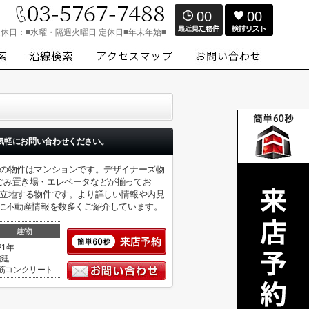
00
00
定休日：
■水曜・隔週火曜日 定休日■年末年始■
気軽にお問い合わせください。
らの物件はマンションです。デザイナーズ物
ごみ置き場・エレベータなどが揃ってお
に立地する物件です。より詳しい情報や内見
に不動産情報を数多くご紹介しています。
建物
21年
階建
筋コンクリート