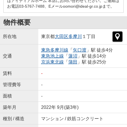
はアイディアルホーム 本店にお問い合わせください。ご連絡は
お電話03-5767-7488、Eメールoomori@ideal-gr.co.jpまで。
物件概要
所在地
東京都
大田区
多摩川
１丁目
東急多摩川線
「
矢口渡
」駅 徒歩4分
交通
東急池上線
「
蓮沼
」駅 徒歩14分
京浜東北線
「
蒲田
」駅 徒歩25分
賃料
-
管理費等
-
面積
-
築年月
2022年 9月(築3年)
種別 / 構造
マンション / 鉄筋コンクリート