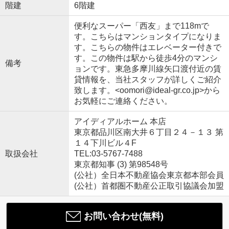
階建
6階建
便利なスーパー「西友」まで118mで
す。こちらはマンションタイプになりま
す。こちらの物件はエレベーター付きで
す。この物件は駅から徒歩4分のマンシ
備考
ョンです。東急多摩川線矢口渡付近の賃
貸情報を、当社スタッフが詳しくご紹介
致します。<oomori@ideal-gr.co.jp>から
お気軽にご連絡ください。
アイディアルホーム 本店
東京都品川区南大井６丁目２４－１３ 第
１４下川ビル４F
取扱会社
TEL:03-5767-7488
東京都知事 (3) 第98548号
(公社）全日本不動産協会東京都本部会員
(公社）首都圏不動産公正取引協議会加盟
お問い合わせ(無料)