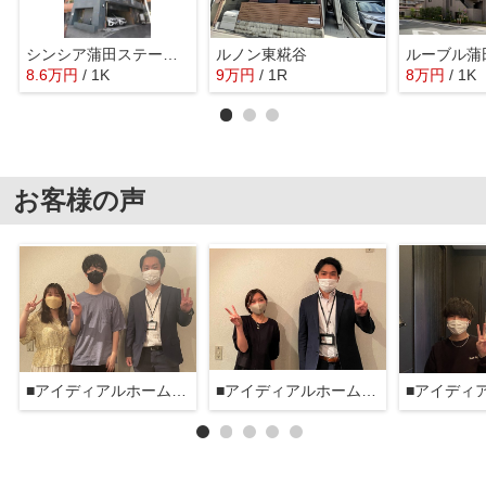
シンシア蒲田ステーションプラザ
ルノン東糀谷
ルーブル蒲
8.6
万
円
/ 1K
9
万
円
/ 1R
8
万
円
/ 1K
お客様の声
■アイディアルホーム大森本店■
■アイディアルホーム大森本店■