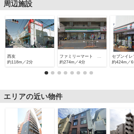
周辺施設
西友
ファミリーマート 多摩川1丁目
約118m／2分
約274m／4分
約424m／
エリアの近い物件