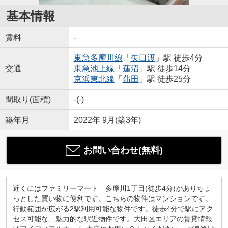
基本情報
賃料
-
東急多摩川線
「
矢口渡
」駅 徒歩4分
交通
東急池上線
「
蓮沼
」駅 徒歩14分
京浜東北線
「
蒲田
」駅 徒歩25分
間取り(面積)
-(-)
築年月
2022年 9月(築3年)
お問い合わせ(無料)
近くにはファミリーマート 多摩川1丁目(徒歩4分)がありちょ
っとした買い物に便利です。こちらの物件はマンションです。
行動範囲が広がる2駅利用可能な物件です。徒歩4分で駅にアク
セス可能な、魅力的な駅近物件です。大田区エリアの賃貸情報