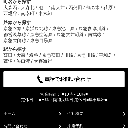
町名から探す
大森西
/
大森北
/
池上
/
南大井
/
西蒲田
/
鵜の木
/
荏原
/
西糀谷
/
南幸町
/
東六郷
路線から探す
京急本線
/
京浜東北線
/
東急池上線
/
東急多摩川線
/
都営浅草線
/
京急空港線
/
東急大井町線
/
南武線
/
京急大師線
/
東急目黒線
駅から探す
蒲田
/
大森
/
糀谷
/
京急蒲田
/
川崎
/
京急川崎
/
平和島
/
蓮沼
/
矢口渡
/
大森海岸
電話でお問い合わせ
営業時間：
■10時～18時■
定休日：
■水曜・隔週火曜日 定休日■年末年始■
ホーム
会社概要
お問い合わせ
来店予約