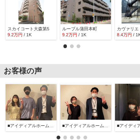
スカイコート大森第5
ルーブル蒲田本町
カヴァリエ
9.2
万
円
/ 1K
9.2
万
円
/ 1K
8.4
万
円
/ 1
お客様の声
■アイディアルホーム大森本店■
■アイディアルホーム大森本店■