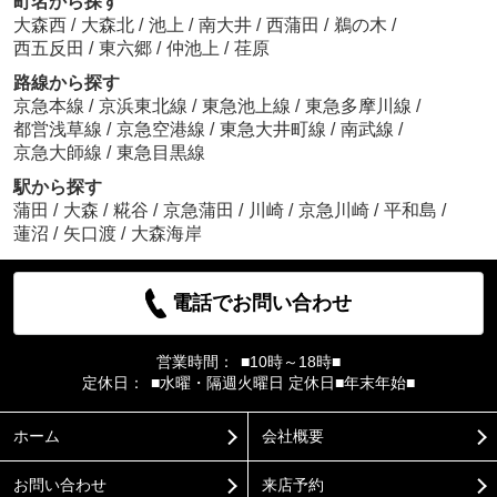
町名から探す
大森西
/
大森北
/
池上
/
南大井
/
西蒲田
/
鵜の木
/
西五反田
/
東六郷
/
仲池上
/
荏原
路線から探す
京急本線
/
京浜東北線
/
東急池上線
/
東急多摩川線
/
都営浅草線
/
京急空港線
/
東急大井町線
/
南武線
/
京急大師線
/
東急目黒線
駅から探す
蒲田
/
大森
/
糀谷
/
京急蒲田
/
川崎
/
京急川崎
/
平和島
/
蓮沼
/
矢口渡
/
大森海岸
電話でお問い合わせ
営業時間：
■10時～18時■
定休日：
■水曜・隔週火曜日 定休日■年末年始■
ホーム
会社概要
お問い合わせ
来店予約