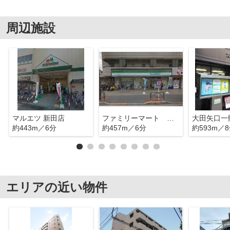
周辺施設
マルエツ 新田店
ファミリーマート 多摩川1丁目
大田矢口一
約443m／6分
約457m／6分
約593m／
エリアの近い物件