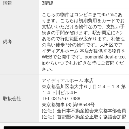
階建
3階建
こちらの物件はコンビニまで457mにあ
ります。こちらは初期費用をカードでお
支払いいただける物件なので、支払い手
続きの手間が省けます。駅が周辺に2つ
あるので行動範囲が広がります。利便性
備考
の高い徒歩7分の物件です。大田区でア
イディアルホーム 本店が提供する物件を
WEBで公開中です。oomori@ideal-gr.co.
jpからいつでもお好きな時にご質問くだ
さい。
アイディアルホーム 本店
東京都品川区南大井６丁目２４－１３ 第
１４下川ビル４F
取扱会社
TEL:03-5767-7488
東京都知事 (3) 第98548号
(公社）全日本不動産協会東京都本部会員
(公社）首都圏不動産公正取引協議会加盟