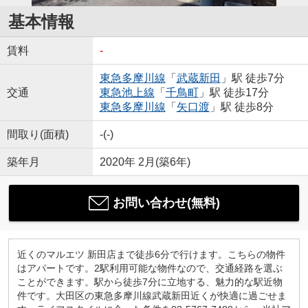
基本情報
賃料
-
東急多摩川線
「
武蔵新田
」駅 徒歩7分
交通
東急池上線
「
千鳥町
」駅 徒歩17分
東急多摩川線
「
矢口渡
」駅 徒歩8分
間取り(面積)
-(-)
築年月
2020年 2月(築6年)
お問い合わせ(無料)
近くのマルエツ 新田店まで徒歩6分で行けます。こちらの物件
はアパートです。2駅利用可能な物件なので、交通経路を選ぶ
ことができます。駅から徒歩7分に立地する、魅力的な駅近物
件です。大田区の東急多摩川線武蔵新田近くが快適に過ごせま