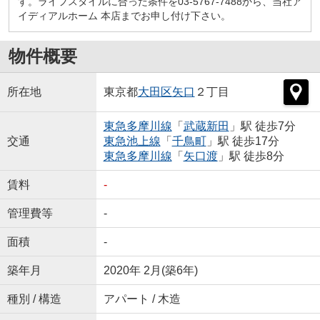
す。ライフスタイルに合った条件を03-5767-7488から、当社ア
イディアルホーム 本店までお申し付け下さい。
物件概要
所在地
東京都
大田区
矢口
２丁目
東急多摩川線
「
武蔵新田
」駅 徒歩7分
交通
東急池上線
「
千鳥町
」駅 徒歩17分
東急多摩川線
「
矢口渡
」駅 徒歩8分
賃料
-
管理費等
-
面積
-
築年月
2020年 2月(築6年)
種別 / 構造
アパート / 木造