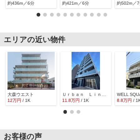
約436m／6分
約421m／6分
約502m／
エリアの近い物件
大森ウエスト
Ｕｒｂａｎ Ｌｉｎｋ大森海岸
WELL SQ
12
万
円
/ 1K
11.8
万
円
/ 1K
8.8
万
円
/ 1
お客様の声