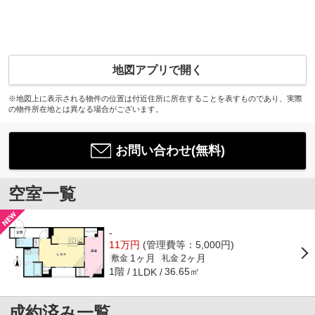
地図アプリで開く
※地図上に表示される物件の位置は付近住所に所在することを表すものであり、実際
の物件所在地とは異なる場合がございます。
お問い合わせ(無料)
空室一覧
-
11万円
(管理費等：5,000円)
1ヶ月
2ヶ月
敷金
礼金
1階
36.65㎡
1LDK
成約済み一覧