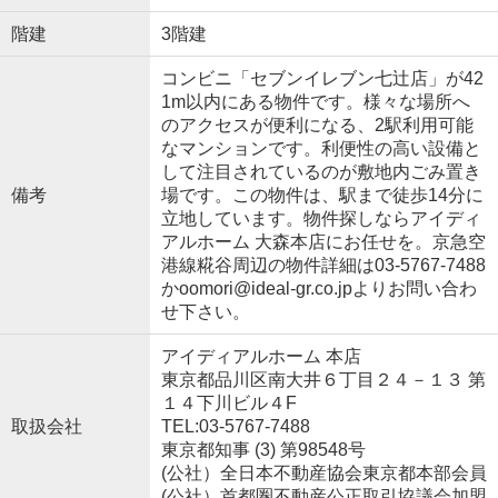
階建
3階建
コンビニ「セブンイレブン七辻店」が42
1m以内にある物件です。様々な場所へ
のアクセスが便利になる、2駅利用可能
なマンションです。利便性の高い設備と
して注目されているのが敷地内ごみ置き
備考
場です。この物件は、駅まで徒歩14分に
立地しています。物件探しならアイディ
アルホーム 大森本店にお任せを。京急空
港線糀谷周辺の物件詳細は03-5767-7488
かoomori@ideal-gr.co.jpよりお問い合わ
せ下さい。
アイディアルホーム 本店
東京都品川区南大井６丁目２４－１３ 第
１４下川ビル４F
取扱会社
TEL:03-5767-7488
東京都知事 (3) 第98548号
(公社）全日本不動産協会東京都本部会員
(公社）首都圏不動産公正取引協議会加盟