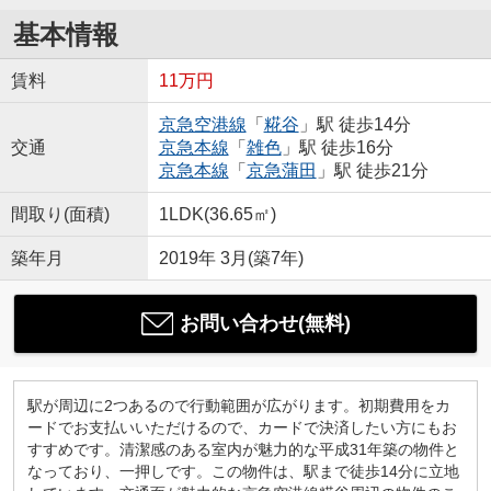
基本情報
賃料
11万円
京急空港線
「
糀谷
」駅 徒歩14分
交通
京急本線
「
雑色
」駅 徒歩16分
京急本線
「
京急蒲田
」駅 徒歩21分
間取り(面積)
1LDK(36.65㎡)
築年月
2019年 3月(築7年)
お問い合わせ(無料)
駅が周辺に2つあるので行動範囲が広がります。初期費用をカ
ードでお支払いいただけるので、カードで決済したい方にもお
すすめです。清潔感のある室内が魅力的な平成31年築の物件と
なっており、一押しです。この物件は、駅まで徒歩14分に立地