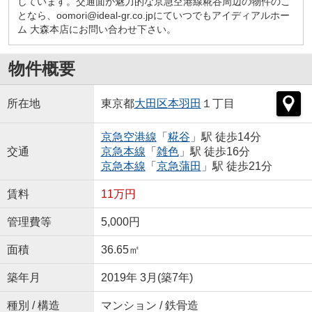
しています。交通面が魅力的な京急空港線糀谷周辺の物件のこ
となら、oomori@ideal-gr.co.jpにていつでもアイディアルホー
ム 大森本店にお問い合わせ下さい。
物件概要
所在地
東京都
大田区
本羽田
１丁目
京急空港線
「
糀谷
」駅 徒歩14分
交通
京急本線
「
雑色
」駅 徒歩16分
京急本線
「
京急蒲田
」駅 徒歩21分
賃料
11万円
管理費等
5,000円
面積
36.65㎡
築年月
2019年 3月(築7年)
種別 / 構造
マンション / 鉄骨造