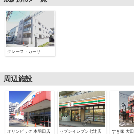
グレース・カーサ
周辺施設
オリンピック 本羽田店
セブンイレブン七辻店
すき家 大