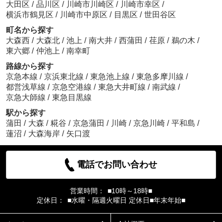
大田区
/
品川区
/
川崎市川崎区
/
川崎市幸区
/
横浜市鶴見区
/
川崎市中原区
/
目黒区
/
世田谷区
町名から探す
大森西
/
大森北
/
池上
/
南大井
/
西蒲田
/
荏原
/
鵜の木
/
東六郷
/
仲池上
/
南幸町
路線から探す
京急本線
/
京浜東北線
/
東急池上線
/
東急多摩川線
/
都営浅草線
/
京急空港線
/
東急大井町線
/
南武線
/
京急大師線
/
東急目黒線
駅から探す
蒲田
/
大森
/
糀谷
/
京急蒲田
/
川崎
/
京急川崎
/
平和島
/
蓮沼
/
大森海岸
/
矢口渡
電話でお問い合わせ
営業時間：
■10時～18時■
定休日：
■水曜・隔週火曜日 定休日■年末年始■