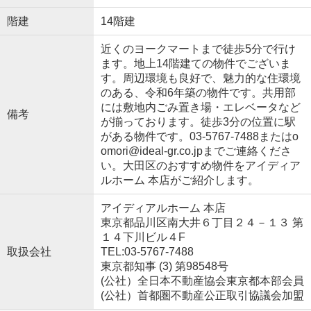
階建
14階建
近くのヨークマートまで徒歩5分で行け
ます。地上14階建ての物件でございま
す。周辺環境も良好で、魅力的な住環境
のある、令和6年築の物件です。共用部
には敷地内ごみ置き場・エレベータなど
備考
が揃っております。徒歩3分の位置に駅
がある物件です。03-5767-7488またはo
omori@ideal-gr.co.jpまでご連絡くださ
い。大田区のおすすめ物件をアイディア
ルホーム 本店がご紹介します。
アイディアルホーム 本店
東京都品川区南大井６丁目２４－１３ 第
１４下川ビル４F
取扱会社
TEL:03-5767-7488
東京都知事 (3) 第98548号
(公社）全日本不動産協会東京都本部会員
(公社）首都圏不動産公正取引協議会加盟