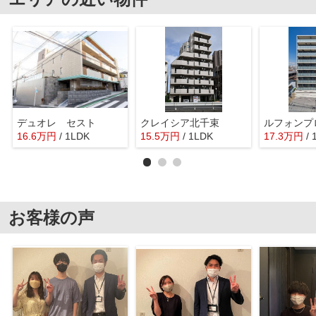
デュオレ セスト
クレイシア北千束
16.6
万
円
/ 1LDK
15.5
万
円
/ 1LDK
17.3
万
円
/
お客様の声