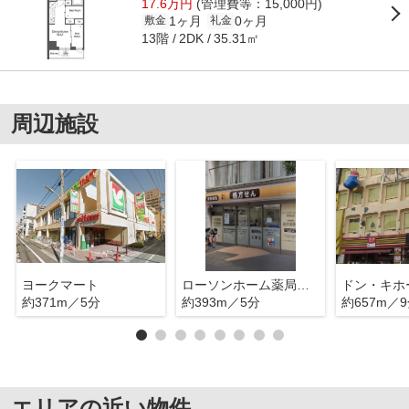
17.6万円
(管理費等：15,000円)
1ヶ月
0ヶ月
敷金
礼金
13階
35.31㎡
2DK
周辺施設
ヨークマート
ローソンホーム薬局西蒲田
約371m／5分
約393m／5分
約657m／
エリアの近い物件