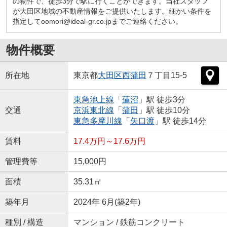
の物件で、徒歩3分で駅に行くことができます。当社スタッフ
が大田区地域の不動産情報をご提供いたします。細かい条件を
指定してoomori@ideal-gr.co.jpまでご連絡ください。
物件概要
所在地
東京都
大田区
西蒲田
７丁目15-5
東急池上線
「
蓮沼
」駅 徒歩3分
交通
京浜東北線
「
蒲田
」駅 徒歩10分
東急多摩川線
「
矢口渡
」駅 徒歩14分
賃料
17.4万円～17.6万円
管理費等
15,000円
面積
35.31㎡
築年月
2024年 6月(築2年)
種別 / 構造
マンション / 鉄筋コンクリート