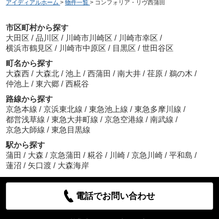
アイディアルホーム
>
物件一覧
>
コンフォリア・リヴ西蒲田
市区町村から探す
大田区
/
品川区
/
川崎市川崎区
/
川崎市幸区
/
横浜市鶴見区
/
川崎市中原区
/
目黒区
/
世田谷区
町名から探す
大森西
/
大森北
/
池上
/
西蒲田
/
南大井
/
荏原
/
鵜の木
/
仲池上
/
東六郷
/
西糀谷
路線から探す
京急本線
/
京浜東北線
/
東急池上線
/
東急多摩川線
/
都営浅草線
/
東急大井町線
/
京急空港線
/
南武線
/
京急大師線
/
東急目黒線
駅から探す
蒲田
/
大森
/
京急蒲田
/
糀谷
/
川崎
/
京急川崎
/
平和島
/
蓮沼
/
矢口渡
/
大森海岸
電話でお問い合わせ