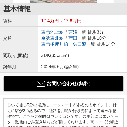
基本情報
賃料
17.4万円～17.6万円
東急池上線
「
蓮沼
」駅 徒歩3分
交通
京浜東北線
「
蒲田
」駅 徒歩10分
東急多摩川線
「
矢口渡
」駅 徒歩14分
間取り(面積)
2DK(35.31㎡)
築年月
2024年 6月(築2年)
お問い合わせ(無料)
歩いて徒歩5分の場所にヨークマートがあるのもポイント。付
近に駅が2つあるので、経路を用途や行き先によって選べる物
件です。こちらの物件はマンションです。共用部にはエレベー
タ・敷地内ごみ置き場などが揃っております。高ニーズな駅近