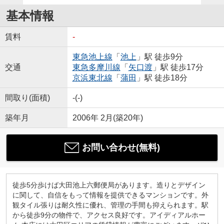
基本情報
賃料
-
東急池上線
「
池上
」駅 徒歩9分
交通
東急多摩川線
「
矢口渡
」駅 徒歩17分
京浜東北線
「
蒲田
」駅 徒歩18分
間取り(面積)
-(-)
築年月
2006年 2月(築20年)
お問い合わせ(無料)
徒歩5分歩けば大田池上六郵便局があります。造りとデザイン
に関して、自信をもって情報を提供できるマンションです。外
観タイル張りは耐久性に優れ、管理の手間も抑えられます。駅
から徒歩9分の物件で、アクセス良好です。アイディアルホー