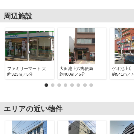
周辺施設
ファミリーマート 大田池上徳持店
大田池上六郵便局
ゲオ池上店
約323m／5分
約400m／5分
約541m／
エリアの近い物件