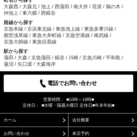
町名から探す
大森西
/
大森北
/
池上
/
西蒲田
/
南大井
/
荏原
/
鵜の木
/
仲池上
/
東六郷
/
西糀谷
路線から探す
京急本線
/
京浜東北線
/
東急池上線
/
東急多摩川線
/
都営浅草線
/
東急大井町線
/
京急空港線
/
南武線
/
京急大師線
/
東急目黒線
駅から探す
蒲田
/
大森
/
京急蒲田
/
糀谷
/
川崎
/
京急川崎
/
平和島
/
蓮沼
/
矢口渡
/
大森海岸
電話でお問い合わせ
営業時間：
■10時～18時■
定休日：
■水曜・隔週火曜日 定休日■年末年始■
ホーム
会社概要
お問い合わせ
来店予約