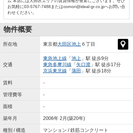
ム 本店には大田区エリアの賃貸情報が豊富にございます。ぜひ
お気軽に03-5767-7488またはoomori@ideal-gr.co.jpへお問い合
わせください。
物件概要
所在地
東京都
大田区
池上
６丁目
東急池上線
「
池上
」駅 徒歩9分
交通
東急多摩川線
「
矢口渡
」駅 徒歩17分
京浜東北線
「
蒲田
」駅 徒歩18分
賃料
-
管理費等
-
面積
-
築年月
2006年 2月(築20年)
種別 / 構造
マンション / 鉄筋コンクリート