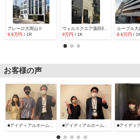
アレーロ大岡山Ⅱ
ウェルスクエア蒲田EAST
ルーブル大
9.6
万
円
/ 1R
9
万
円
/ 1K
8.6
万
円
/ 1
お客様の声
■アイディアルホーム大森本店■
■アイディアルホーム大森本店■