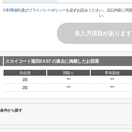
※
利用規約
及び
プライバシーポリシー
を必ずお読みください。左記内容に同
い。
未入力項目があります
スカイコート蒲田EAST
の過去に掲載したお部屋
所在階
間取り
専有面積
1階
***
***
2階
***
***
り条件から探す