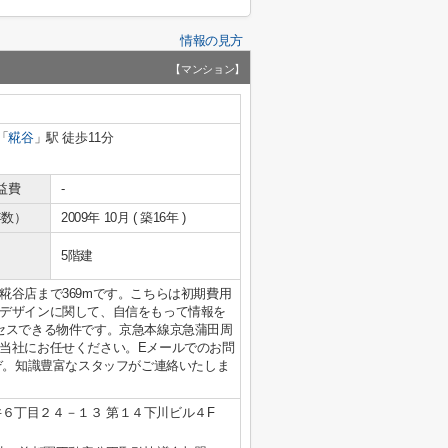
情報の見方
【マンション】
「
糀谷
」駅 徒歩11分
益費
-
年数）
2009年 10月 ( 築16年 )
5階建
糀谷店まで369mです。こちらは初期費用
デザインに関して、自信をもって情報を
セスできる物件です。京急本線京急蒲田周
当社にお任せください。Eメールでのお問
jpへどうぞ。知識豊富なスタッフがご連絡いたしま
６丁目２４－１３ 第１４下川ビル４F