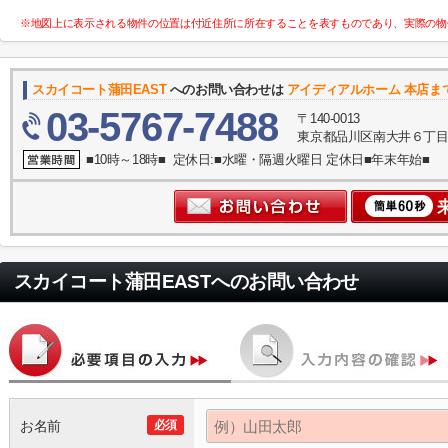
※地図上に表示される物件の位置は付近住所に所在することを表すものであり、実際の物
スカイコート蒲田EAST
へのお問い合わせは
アイディアルホーム 本店ま
03-5767-7488
〒140-0013
東京都品川区南大井６丁目
■10時～18時■ 定休日:■水曜・隔週火曜日 定休日■年末年始■
スカイコート蒲田EAST
へのお問い合わせ
お名前
必須