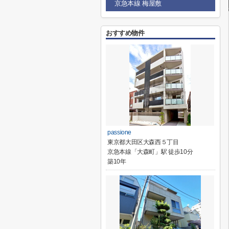
京急本線 梅屋敷
おすすめ物件
passione
東京都大田区大森西５丁目
京急本線「大森町」駅 徒歩10分
築10年