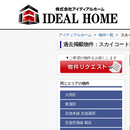
アイディアルホーム
>
物件一覧
>
スカ
過去掲載物件：スカイコート蒲
▼ご希望の物件をお探しします
同じエリアの物件
大田区
東蒲田
京急本線 京急蒲田
京急空港線 糀谷