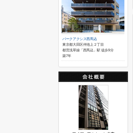
パークアクシス西馬込
東京都大田区仲池上２丁目
都営浅草線「西馬込」駅 徒歩9分
築7年