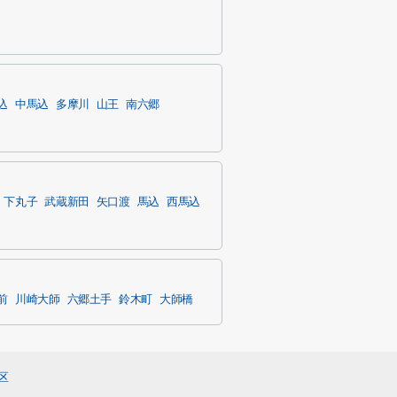
込
中馬込
多摩川
山王
南六郷
下丸子
武蔵新田
矢口渡
馬込
西馬込
前
川崎大師
六郷土手
鈴木町
大師橋
区