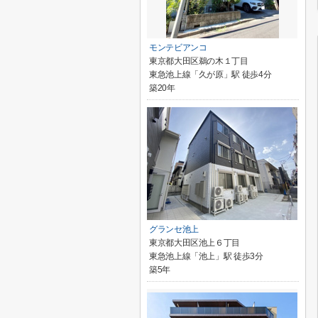
モンテビアンコ
東京都大田区鵜の木１丁目
東急池上線「久が原」駅 徒歩4分
築20年
グランセ池上
東京都大田区池上６丁目
東急池上線「池上」駅 徒歩3分
築5年