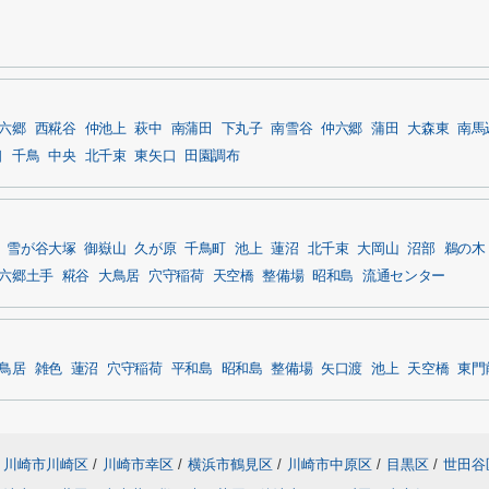
六郷
西糀谷
仲池上
萩中
南蒲田
下丸子
南雪谷
仲六郷
蒲田
大森東
南馬
口
千鳥
中央
北千束
東矢口
田園調布
雪が谷大塚
御嶽山
久が原
千鳥町
池上
蓮沼
北千束
大岡山
沼部
鵜の木
六郷土手
糀谷
大鳥居
穴守稲荷
天空橋
整備場
昭和島
流通センター
す
鳥居
雑色
蓮沼
穴守稲荷
平和島
昭和島
整備場
矢口渡
池上
天空橋
東門
川崎市川崎区
/
川崎市幸区
/
横浜市鶴見区
/
川崎市中原区
/
目黒区
/
世田谷