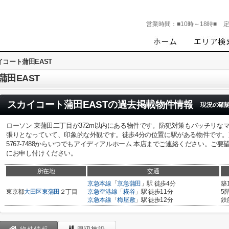
営業時間：
■10時～18時■
イコート蒲田EAST
田EAST
スカイコート蒲田EAST
の過去掲載物件情報
現況の確
ローソン 東蒲田二丁目が372m以内にある物件です。防犯対策もバッチリな
張りとなっていて、印象的な外観です。徒歩4分の位置に駅がある物件です。京
5767-7488からいつでもアイディアルホーム 本店までご連絡ください。ご
にお申し付けください。
所在地
交通
京急本線
「
京急蒲田
」駅 徒歩4分
築
東京都
大田区
東蒲田
２丁目
京急空港線
「
糀谷
」駅 徒歩11分
5
京急本線
「
梅屋敷
」駅 徒歩12分
鉄