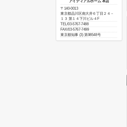
アイディアルホーム 本店
〒140-0013
東京都品川区南大井６丁目２４－
１３ 第１４下川ビル４F
TEL/03-5767-7488
FAX/03-5767-7499
東京都知事 (3) 第98548号