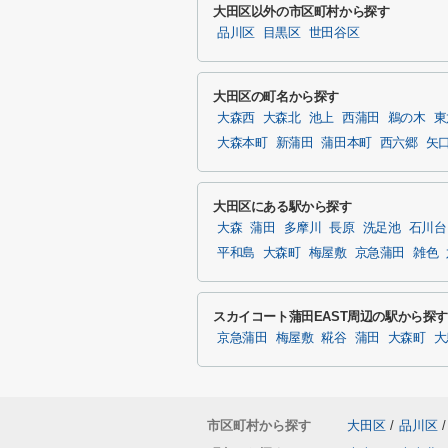
大田区以外の市区町村から探す
品川区
目黒区
世田谷区
大田区の町名から探す
大森西
大森北
池上
西蒲田
鵜の木
東
大森本町
新蒲田
蒲田本町
西六郷
矢
大田区にある駅から探す
大森
蒲田
多摩川
長原
洗足池
石川台
平和島
大森町
梅屋敷
京急蒲田
雑色
スカイコート蒲田EAST周辺の駅から探
京急蒲田
梅屋敷
糀谷
蒲田
大森町
大
市区町村から探す
大田区
/
品川区
/