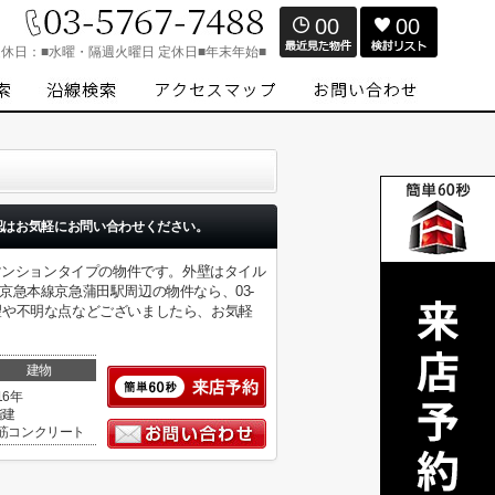
00
00
定休日：
■水曜・隔週火曜日 定休日■年末年始■
認はお気軽にお問い合わせください。
マンションタイプの物件です。外壁はタイル
急本線京急蒲田駅周辺の物件なら、03-
要望や不明な点などございましたら、お気軽
建物
16年
階建
筋コンクリート