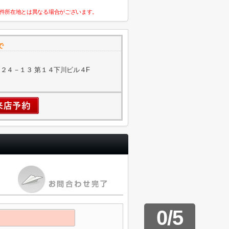
件所在地とは異なる場合がございます。
で
２４－１３ 第１４下川ビル４F
0
/
5