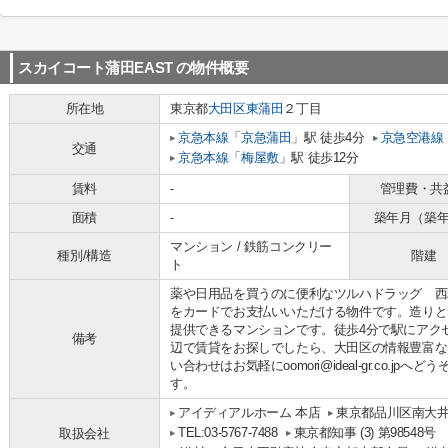
スカイコート蒲田EAST
の物件概要
所在地
東京都
大田区
東蒲田
２丁目
京急本線
「
京急蒲田
」駅 徒歩4分
京急空港線
交通
京急本線
「
梅屋敷
」駅 徒歩12分
賃料
-
管理費・共
面積
-
築年月（築
マンション / 鉄筋コンクリー
種別/構造
階建
ト
薬や日用品を買うのに便利なツルハドラッグ 西
をカードでお支払いいただける物件です。造りと
提供できるマンションです。徒歩4分で駅にアク
備考
辺で賃貸をお探しでしたら、大田区の情報豊富な
い合わせはお気軽にoomori@ideal-gr.co.
す。
アイディアルホーム 本店
東京都品川区南大井
TEL:03-5767-7488
東京都知事 (3) 第98548号
取扱会社