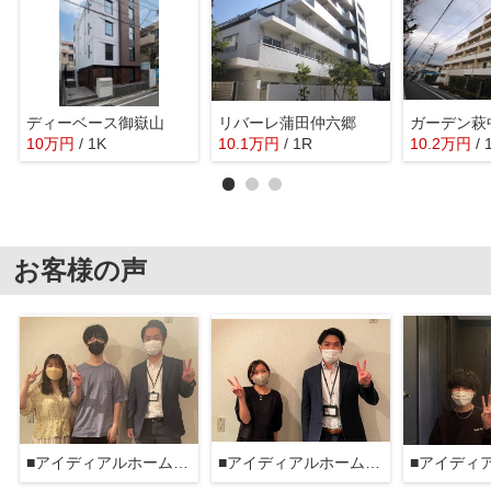
ディーベース御嶽山
リバーレ蒲田仲六郷
ガーデン萩
10
万
円
/ 1K
10.1
万
円
/ 1R
10.2
万
円
/ 
お客様の声
■アイディアルホーム大森本店■
■アイディアルホーム大森本店■