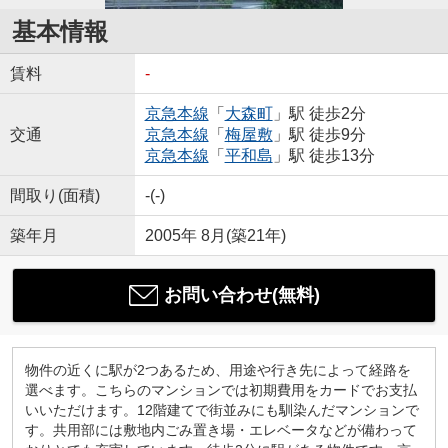
基本情報
賃料
-
京急本線
「
大森町
」駅 徒歩2分
交通
京急本線
「
梅屋敷
」駅 徒歩9分
京急本線
「
平和島
」駅 徒歩13分
間取り(面積)
-(-)
築年月
2005年 8月(築21年)
お問い合わせ(無料)
物件の近くに駅が2つあるため、用途や行き先によって経路を
選べます。こちらのマンションでは初期費用をカードでお支払
いいただけます。12階建てで街並みにも馴染んだマンションで
す。共用部には敷地内ごみ置き場・エレベータなどが備わって