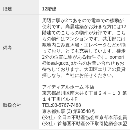
階建
12階建
周辺に駅が2つあるので電車での移動が
便利です。高層建築がお好きな方には12
階建てのこちらの物件が好評です。こち
らの物件はマンションです。共用部には
敷地内ごみ置き場・エレベータなどが揃
備考
っており、とても充実しています。徒歩
2分の位置に駅がある物件です。oomori
@ideal-gr.co.jpからのお問い合わせもお
待ちしております。大田区エリアの賃貸
探しなら、当社にお任せください。
アイディアルホーム 本店
東京都品川区南大井６丁目２４－１３ 第
１４下川ビル４F
取扱会社
TEL:03-5767-7488
東京都知事 (3) 第98548号
(公社）全日本不動産協会東京都本部会員
(公社）首都圏不動産公正取引協議会加盟