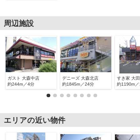
周辺施設
ガスト 大森中店
デニーズ 大森北店
約244m／4分
約1845m／24分
約1190m／
エリアの近い物件