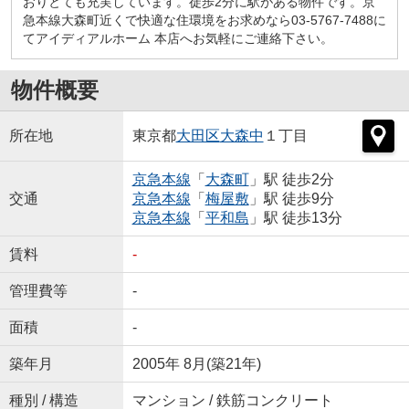
おりとても充実しています。徒歩2分に駅がある物件です。京
急本線大森町近くで快適な住環境をお求めなら03-5767-7488に
てアイディアルホーム 本店へお気軽にご連絡下さい。
物件概要
所在地
東京都
大田区
大森中
１丁目
京急本線
「
大森町
」駅 徒歩2分
交通
京急本線
「
梅屋敷
」駅 徒歩9分
京急本線
「
平和島
」駅 徒歩13分
賃料
-
管理費等
-
面積
-
築年月
2005年 8月(築21年)
種別 / 構造
マンション / 鉄筋コンクリート