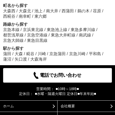
町名から探す
大森西
/
大森北
/
池上
/
南大井
/
西蒲田
/
鵜の木
/
荏原
/
西糀谷
/
南幸町
/
東六郷
路線から探す
京急本線
/
京浜東北線
/
東急池上線
/
東急多摩川線
/
都営浅草線
/
京急空港線
/
東急大井町線
/
南武線
/
京急大師線
/
東急目黒線
駅から探す
蒲田
/
大森
/
糀谷
/
川崎
/
京急蒲田
/
京急川崎
/
平和島
/
蓮沼
/
矢口渡
/
大森海岸
電話でお問い合わせ
営業時間：
■10時～18時■
定休日：
■水曜・隔週火曜日 定休日■年末年始■
ホーム
会社概要