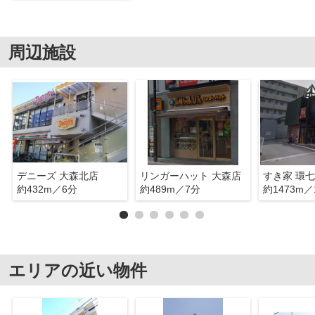
周辺施設
デニーズ 大森北店
リンガーハット 大森店
すき家 環
約432m／6分
約489m／7分
約1473m／
エリアの近い物件