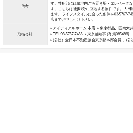
す。共用部には敷地内ごみ置き場・エレベータな
備考
す。こちらは徒歩7分に立地する物件です。大田
ます。ライフスタイルに合った条件を03-5767-
店までお申し付け下さい。
アイディアルホーム 本店
東京都品川区南大井
TEL:03-5767-7488
東京都知事 (3) 第98548号
取扱会社
(公社）全日本不動産協会東京都本部会員 、(