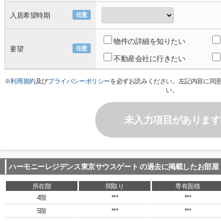
入居希望時期
任意
物件の詳細を知りたい
要望
任意
不動産会社に行きたい
※
利用規約
及び
プライバシーポリシー
を必ずお読みください。左記内容に同
い。
未入力項目があります
ハーモニーレジデンス東京サウスゲート
の過去に掲載したお部屋
所在階
間取り
専有面積
4階
***
***
5階
***
***