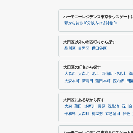
ハーモニーレジデンス東京サウスゲート
駅から徒歩10分以内の賃貸物件
大田区以外の市区町村から探す
品川区
目黒区
世田谷区
大田区の町名から探す
大森西
大森北
池上
西蒲田
仲池上
鵜
大森本町
新蒲田
蒲田本町
西六郷
田
大田区にある駅から探す
大森
蒲田
多摩川
長原
洗足池
石川台
平和島
大森町
梅屋敷
京急蒲田
雑色
ハーモニーレジデンス東京サウスゲート