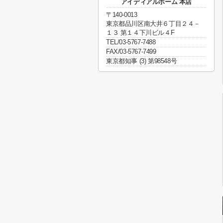
アイディアルホーム 本店
〒140-0013
東京都品川区南大井６丁目２４－
１３ 第１４下川ビル４F
TEL/03-5767-7488
FAX/03-5767-7499
東京都知事 (3) 第98548号