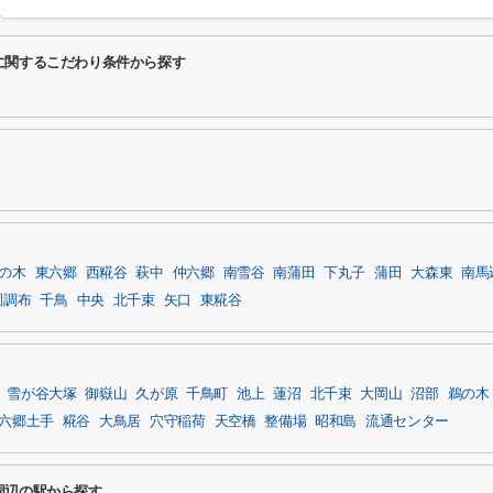
に関するこだわり条件から探す
の木
東六郷
西糀谷
萩中
仲六郷
南雪谷
南蒲田
下丸子
蒲田
大森東
南馬
園調布
千鳥
中央
北千束
矢口
東糀谷
雪が谷大塚
御嶽山
久が原
千鳥町
池上
蓮沼
北千束
大岡山
沼部
鵜の木
六郷土手
糀谷
大鳥居
穴守稲荷
天空橋
整備場
昭和島
流通センター
周辺の駅から探す