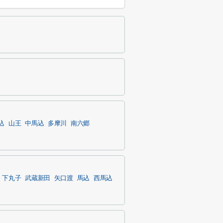
込
山王
中馬込
多摩川
南六郷
下丸子
武蔵新田
矢口渡
馬込
西馬込