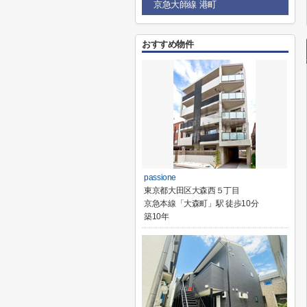
京急大師線 港町
おすすめ物件
passione
東京都大田区大森西５丁目
京急本線「大森町」駅 徒歩10分
築10年