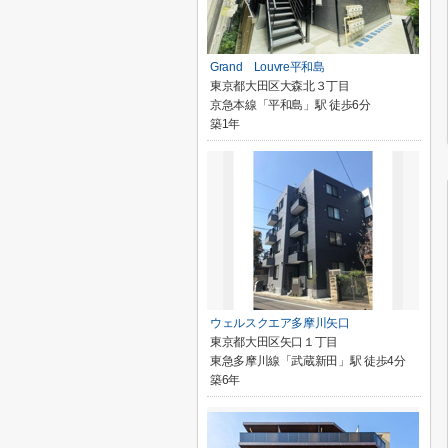
Grand Louvre平和島
東京都大田区大森北３丁目
京急本線「平和島」駅 徒歩6分
築1年
ウェルスクエア多摩川矢口
東京都大田区矢口１丁目
東急多摩川線「武蔵新田」駅 徒歩4分
築6年