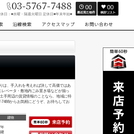
00
00
定休日：
■水曜・隔週火曜日 定休日■年末年始■
張りは、手入れを考えれば決して高価ではあ
エレベータ・敷地内ごみ置き場などが揃っ
郷土手周辺の賃貸情報のことなら、地域に特
-7488からお気軽にどうぞ、お待ちしてお
建物
7年
階建