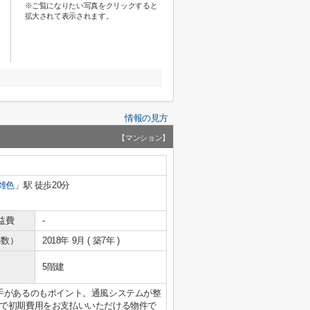
※ご覧になりたい写真をクリックすると
拡大されて表示されます。
情報の見方
【マンション】
雑色
」駅 徒歩20分
益費
-
年数）
2018年 9月 ( 築7年 )
5階建
手があるのもポイント。通風システムが整
で初期費用をお支払いいただける物件で