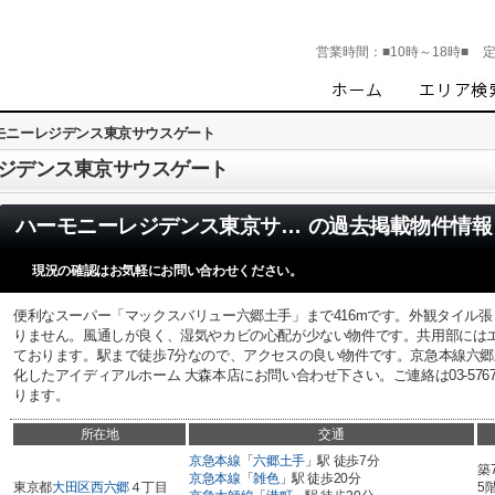
営業時間：
■10時～18時■
モニーレジデンス東京サウスゲート
ジデンス東京サウスゲート
ハーモニーレジデンス東京サウスゲート
の過去掲載物件情報
現況の確認はお気軽にお問い合わせください。
便利なスーパー「マックスバリュー六郷土手」まで416mです。外観タイル
りません。風通しが良く、湿気やカビの心配が少ない物件です。共用部には
ております。駅まで徒歩7分なので、アクセスの良い物件です。京急本線六
化したアイディアルホーム 大森本店にお問い合わせ下さい。ご連絡は03-5767
ります。
所在地
交通
京急本線
「
六郷土手
」駅 徒歩7分
築
京急本線
「
雑色
」駅 徒歩20分
東京都
大田区
西六郷
４丁目
5