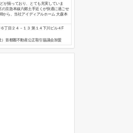
どが揃っており、とても充実していま
区の京急本線六郷土手近くが快適に過ごせ
7488から、当社アイディアルホーム 大森本
６丁目２４－１３ 第１４下川ビル４F
公社）首都圏不動産公正取引協議会加盟