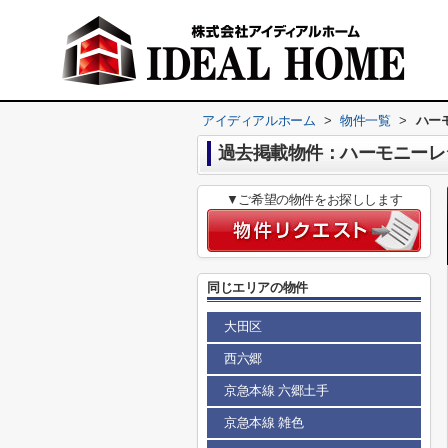
アイディアルホーム
>
物件一覧
>
ハー
過去掲載物件：ハーモニーレ
▼ご希望の物件をお探しします
同じエリアの物件
大田区
西六郷
京急本線 六郷土手
京急本線 雑色