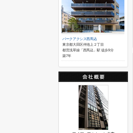
パークアクシス西馬込
東京都大田区仲池上２丁目
都営浅草線「西馬込」駅 徒歩9分
築7年