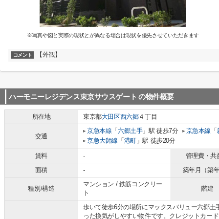
※写真や図と実際の現状とが異なる場合は現状を優先させていただきます
【外観】
コメント
ハーモニーレジデンス東京サウスゲート
の物件概要
所在地
東京都
大田区
西六郷
４丁目
京急本線
「
六郷土手
」駅 徒歩7分
京急本線
「
交通
京急大師線
「
港町
」駅 徒歩20分
賃料
-
管理費・共
面積
-
築年月（築
マンション / 鉄筋コンクリー
種別/構造
階建
ト
歩いて徒歩6分の場所にマックスバリュー六郷土
った換気がしやすい物件です。クレジットカード