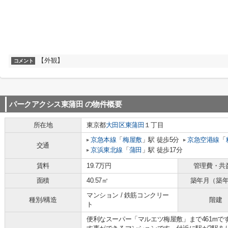
【外観】
コメント
パークアクシス東蒲田
の物件概要
所在地
東京都
大田区
東蒲田
１丁目
京急本線
「
梅屋敷
」駅 徒歩5分
京急空港線
「
交通
京浜東北線
「
蒲田
」駅 徒歩17分
賃料
19.7万円
管理費・共
面積
40.57㎡
築年月（築
マンション / 鉄筋コンクリー
種別/構造
階建
ト
便利なスーパー「マルエツ梅屋敷」まで461m