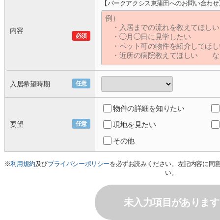
【パークアクシス東蒲田へのお問い合わせ
内容
必須
入居希望時期
任意
物件の詳細を知りたい
要望
任意
現地を見たい
その他
※
利用規約
及び
プライバシーポリシー
を必ずお読みください。左記内容に同
い。
未入力項目があります