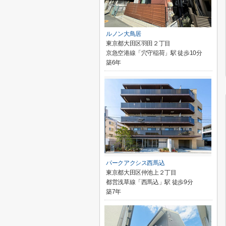
ルノン大鳥居
東京都大田区羽田２丁目
京急空港線「穴守稲荷」駅 徒歩10分
築6年
パークアクシス西馬込
東京都大田区仲池上２丁目
都営浅草線「西馬込」駅 徒歩9分
築7年