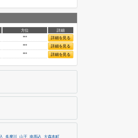
方位
詳細
***
詳細を見る
***
詳細を見る
***
詳細を見る
込
多摩川
山王
南馬込
大森本町