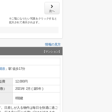
次へ
※ご覧になりたい写真をクリックすると
拡大されて表示されます。
情報の見方
【マンション】
糀谷
」駅 徒歩17分
益費
12,000円
年数）
2021年 2月 ( 築5年 )
8階建
です。日差しが入る物件は毎日を快適に過ご