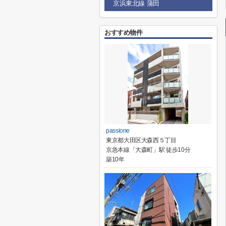
京浜東北線 蒲田
おすすめ物件
passione
東京都大田区大森西５丁目
京急本線「大森町」駅 徒歩10分
築10年