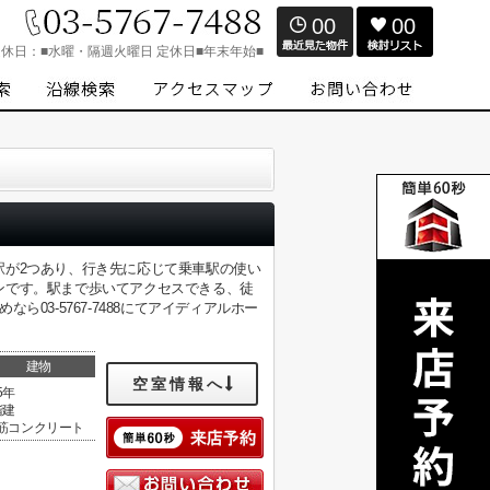
00
00
定休日：
■水曜・隔週火曜日 定休日■年末年始■
駅が2つあり、行き先に応じて乗車駅の使い
ンです。駅まで歩いてアクセスできる、徒
03-5767-7488にてアイディアルホー
建物
空室情報へ
5年
階建
筋コンクリート