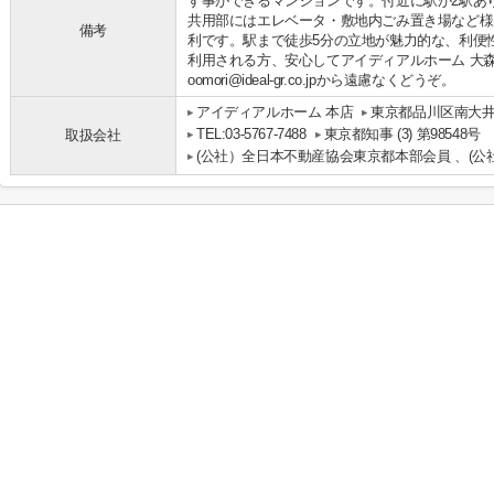
す事ができるマンションです。付近に駅が2駅あ
共用部にはエレベータ・敷地内ごみ置き場など様
備考
利です。駅まで徒歩5分の立地が魅力的な、利便
利用される方、安心してアイディアルホーム 大
oomori@ideal-gr.co.jpから遠慮なくどうぞ。
アイディアルホーム 本店
東京都品川区南大井
TEL:03-5767-7488
東京都知事 (3) 第98548号
取扱会社
(公社）全日本不動産協会東京都本部会員 、(