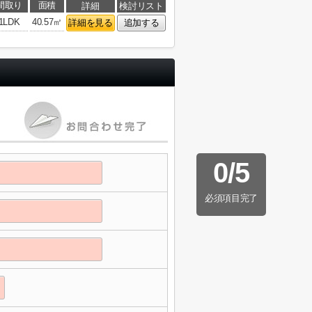
間取り
面積
詳細
検討リスト
1LDK
40.57㎡
詳細を見る
追加する
0
/
5
必須項目完了