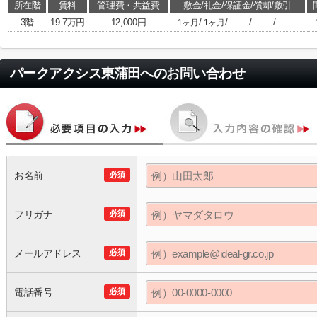
所在階
賃料
管理費・共益費
敷金/礼金/保証金/償却/敷引
3階
19.7万円
12,000円
/
/
/
/
1ヶ月
1ヶ月
-
-
-
パークアクシス東蒲田
へのお問い合わせ
お名前
必須
フリガナ
必須
メールアドレス
必須
電話番号
必須