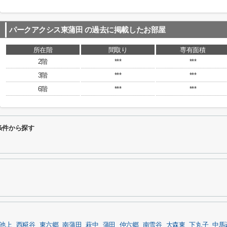
パークアクシス東蒲田
の過去に掲載したお部屋
所在階
間取り
専有面積
2階
***
***
3階
***
***
6階
***
***
条件から探す
池上
西糀谷
東六郷
南蒲田
萩中
蒲田
仲六郷
南雪谷
大森東
下丸子
中馬