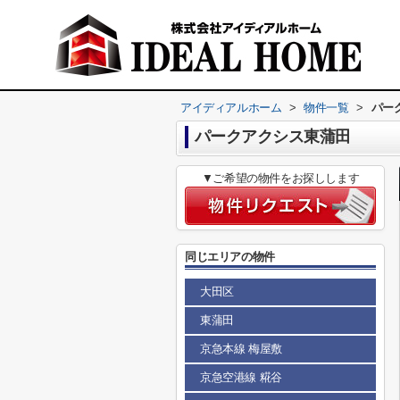
アイディアルホーム
>
物件一覧
>
パー
パークアクシス東蒲田
▼ご希望の物件をお探しします
同じエリアの物件
大田区
東蒲田
京急本線 梅屋敷
京急空港線 糀谷