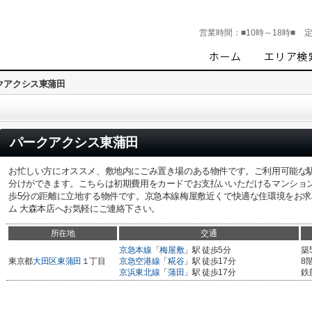
営業時間：
■10時～18時■
クアクシス東蒲田
パークアクシス東蒲田
お忙しい方にオススメ、敷地内にごみ置き場のある物件です。ご利用可能な
分けができます。こちらは初期費用をカードでお支払いいただけるマンショ
歩5分の距離に立地する物件です。京急本線梅屋敷近くで快適な住環境をお求めなら
ム 大森本店へお気軽にご連絡下さい。
所在地
交通
京急本線
「
梅屋敷
」駅 徒歩5分
築
東京都
大田区
東蒲田
１丁目
京急空港線
「
糀谷
」駅 徒歩17分
8
京浜東北線
「
蒲田
」駅 徒歩17分
鉄