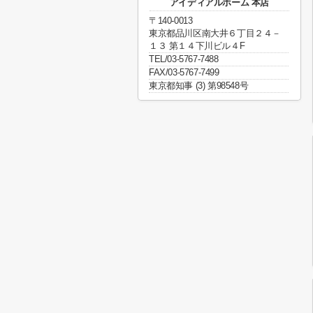
アイディアルホーム 本店
〒140-0013
東京都品川区南大井６丁目２４－
１３ 第１４下川ビル４F
TEL/03-5767-7488
FAX/03-5767-7499
東京都知事 (3) 第98548号