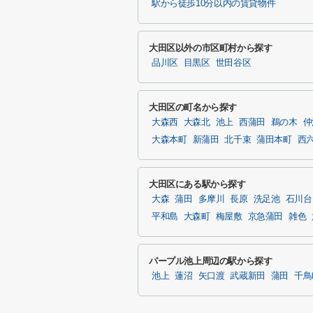
駅から徒歩10分以内の賃貸物件
大田区以外の市区町村から探す
品川区
目黒区
世田谷区
大田区の町名から探す
大森西
大森北
池上
西蒲田
鵜の木
仲
大森本町
新蒲田
北千束
蒲田本町
西
大田区にある駅から探す
大森
蒲田
多摩川
長原
洗足池
石川台
平和島
大森町
梅屋敷
京急蒲田
雑色
パープル池上周辺の駅から探す
池上
蓮沼
矢口渡
武蔵新田
蒲田
千鳥