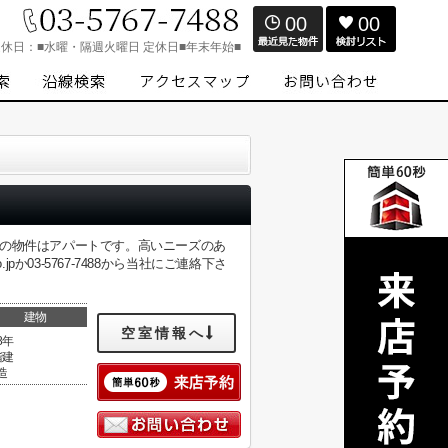
00
00
定休日：
■水曜・隔週火曜日 定休日■年末年始■
らの物件はアパートです。高いニーズのあ
jpか03-5767-7488から当社にご連絡下さ
建物
空室情報へ
8年
階建
造