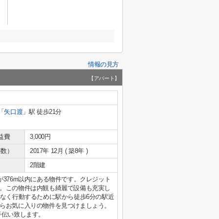
情報の見方
【アパート】
「
矢口渡
」駅 徒歩21分
益費
3,000円
年数）
2017年 12月 ( 築8年 )
2階建
376m以内にある物件です。クレジット
。この物件は内観も綺麗で設備も充実し
となく行動するために駅から徒歩6分の駅近
らお気に入りの物件を見つけましょう。
手伝い致します。