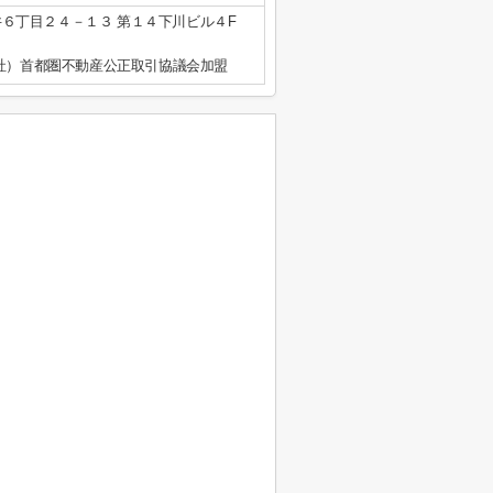
６丁目２４－１３ 第１４下川ビル４F
公社）首都圏不動産公正取引協議会加盟