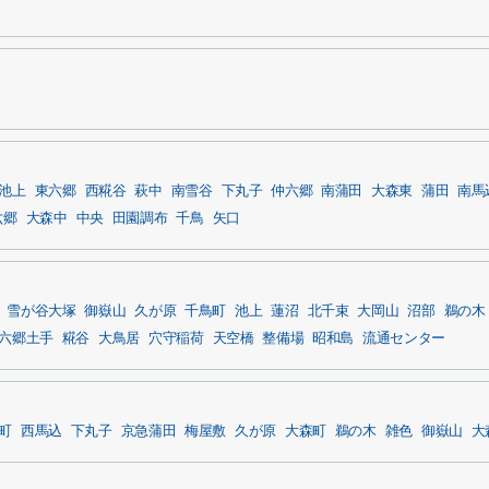
池上
東六郷
西糀谷
萩中
南雪谷
下丸子
仲六郷
南蒲田
大森東
蒲田
南馬
六郷
大森中
中央
田園調布
千鳥
矢口
雪が谷大塚
御嶽山
久が原
千鳥町
池上
蓮沼
北千束
大岡山
沼部
鵜の木
六郷土手
糀谷
大鳥居
穴守稲荷
天空橋
整備場
昭和島
流通センター
町
西馬込
下丸子
京急蒲田
梅屋敷
久が原
大森町
鵜の木
雑色
御嶽山
大