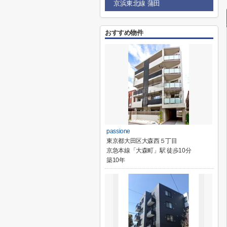
京浜東北線 蒲田
おすすめ物件
passione
東京都大田区大森西５丁目
京急本線「大森町」駅 徒歩10分
築10年