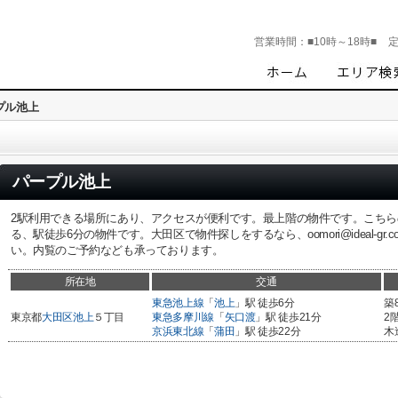
営業時間：
■10時～18時■
プル池上
パープル池上
2駅利用できる場所にあり、アクセスが便利です。最上階の物件です。こち
る、駅徒歩6分の物件です。大田区で物件探しをするなら、oomori@ideal-gr.co.
い。内覧のご予約なども承っております。
所在地
交通
東急池上線
「
池上
」駅 徒歩6分
築
東京都
大田区
池上
５丁目
東急多摩川線
「
矢口渡
」駅 徒歩21分
2
京浜東北線
「
蒲田
」駅 徒歩22分
木