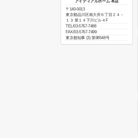
アイディアルホーム 本店
〒140-0013
東京都品川区南大井６丁目２４－
１３ 第１４下川ビル４F
TEL/03-5767-7488
FAX/03-5767-7499
東京都知事 (3) 第98548号