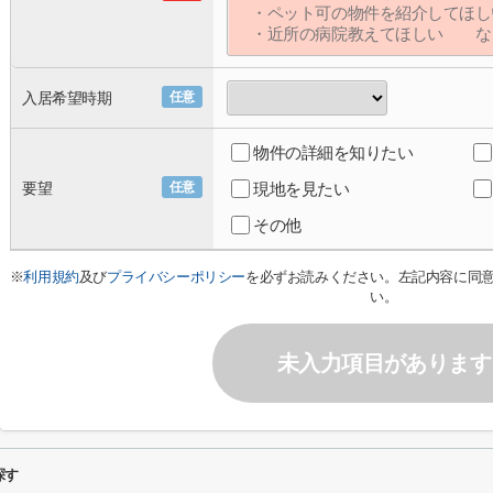
入居希望時期
任意
物件の詳細を知りたい
要望
任意
現地を見たい
その他
※
利用規約
及び
プライバシーポリシー
を必ずお読みください。左記内容に同
い。
未入力項目があります
探す