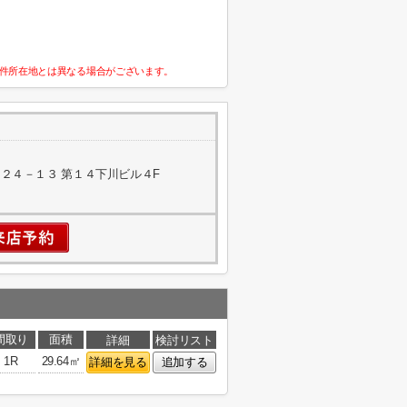
件所在地とは異なる場合がございます。
２４－１３ 第１４下川ビル４F
間取り
面積
詳細
検討リスト
1R
29.64㎡
詳細を見る
追加する