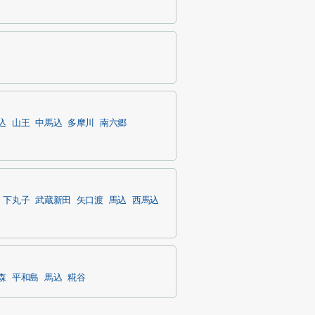
込
山王
中馬込
多摩川
南六郷
下丸子
武蔵新田
矢口渡
馬込
西馬込
森
平和島
馬込
糀谷