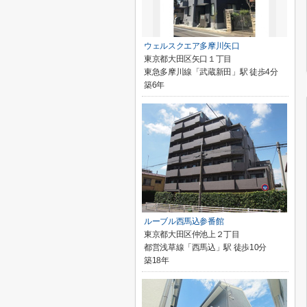
ウェルスクエア多摩川矢口
東京都大田区矢口１丁目
東急多摩川線「武蔵新田」駅 徒歩4分
築6年
ルーブル西馬込参番館
東京都大田区仲池上２丁目
都営浅草線「西馬込」駅 徒歩10分
築18年