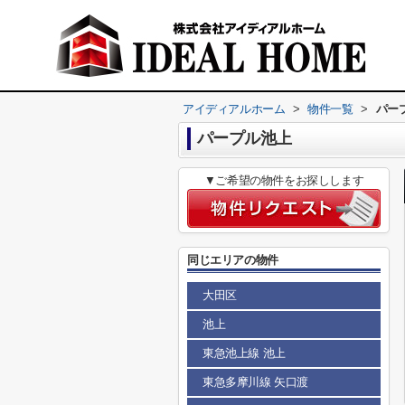
アイディアルホーム
>
物件一覧
>
パー
パープル池上
▼ご希望の物件をお探しします
同じエリアの物件
大田区
池上
東急池上線 池上
東急多摩川線 矢口渡