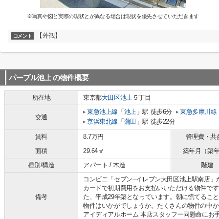
※写真や図と実際の現状とが異なる場合は現状を優先させていただきます
【外観】
コメント
パープル池上
の物件概要
所在地
東京都
大田区
池上
５丁目
東急池上線
「
池上
」駅 徒歩6分
東急多摩川線
交通
京浜東北線
「
蒲田
」駅 徒歩22分
賃料
8.7万円
管理費・共
面積
29.64㎡
築年月（築
種別/構造
アパート / 木造
階建
コンビニ「セブン−イレブン大田区池上駅南店」が
カードで初期費用をお支払いいただける物件です
備考
た、平成29年築となっています。朝に慌てるこ
物件はいかがでしょうか。たくさんの物件の中か
アイディアルホーム 本店スタッフ一同懸命にお