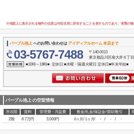
※地図上に表示される物件の位置は付近住所に所在することを表すものであり、実際の物
パープル池上
へのお問い合わせは
アイディアルホーム 本店まで
03-5767-7488
〒140-0013
東京都品川区南大井６丁目
■10時～18時■ 定休日:■水曜・隔週火曜日 定休日■年末年始■
パープル池上
の空室情報
所在階
賃料
管理費・共益費
敷金/礼金/保証金/償却/敷引
2階
8.7万円
3,000円
/
/
/
/
0ヶ月
1ヶ月
-
-
-