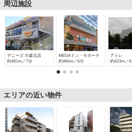
周辺施設
デニーズ 大森北店
MEGAドン・キホーテ
アトレ
約481m／7分
約466m／6分
約423m／
エリアの近い物件