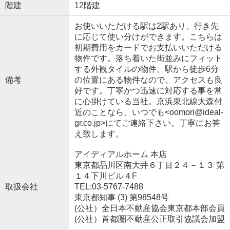
階建
12階建
お使いいただける駅は2駅あり、行き先
に応じて使い分けができます。こちらは
初期費用をカードでお支払いいただける
物件です。落ち着いた街並みにフィット
する外観タイルの物件。駅から徒歩6分
備考
の位置にある物件なので、アクセスも良
好です。丁寧かつ迅速に対応する事を常
に心掛けている当社。京浜東北線大森付
近のことなら、いつでも<oomori@ideal-
gr.co.jp>にてご連絡下さい。丁寧にお答
え致します。
アイディアルホーム 本店
東京都品川区南大井６丁目２４－１３ 第
１４下川ビル４F
取扱会社
TEL:03-5767-7488
東京都知事 (3) 第98548号
(公社）全日本不動産協会東京都本部会員
(公社）首都圏不動産公正取引協議会加盟