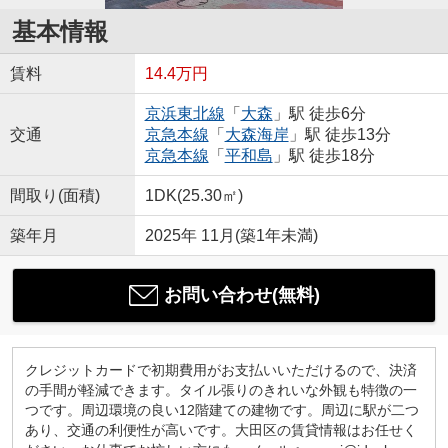
基本情報
賃料
14.4万円
京浜東北線
「
大森
」駅 徒歩6分
交通
京急本線
「
大森海岸
」駅 徒歩13分
京急本線
「
平和島
」駅 徒歩18分
間取り(面積)
1DK(25.30㎡)
築年月
2025年 11月(築1年未満)
お問い合わせ(無料)
クレジットカードで初期費用がお支払いいただけるので、決済
の手間が軽減できます。タイル張りのきれいな外観も特徴の一
つです。周辺環境の良い12階建ての建物です。周辺に駅が二つ
あり、交通の利便性が高いです。大田区の賃貸情報はお任せく