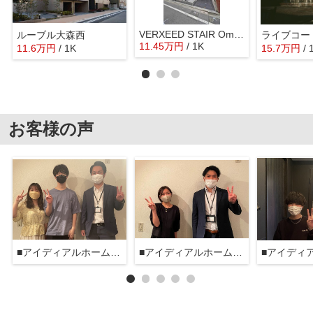
VERXEED STAIR Omori Kita
ルーブル大森西
ライブコー
11.45
万
円
/ 1K
11.6
万
円
/ 1K
15.7
万
円
/
お客様の声
■アイディアルホーム大森本店■
■アイディアルホーム大森本店■