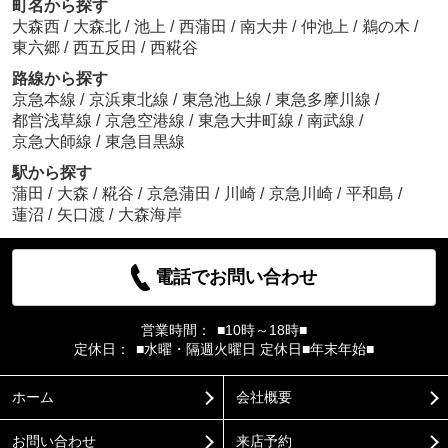
町名から探す
大森西
/
大森北
/
池上
/
西蒲田
/
南大井
/
仲池上
/
鵜の木
/
東六郷
/
西五反田
/
西糀谷
路線から探す
京急本線
/
京浜東北線
/
東急池上線
/
東急多摩川線
/
都営浅草線
/
京急空港線
/
東急大井町線
/
南武線
/
京急大師線
/
東急目黒線
駅から探す
蒲田
/
大森
/
糀谷
/
京急蒲田
/
川崎
/
京急川崎
/
平和島
/
蓮沼
/
矢口渡
/
大森海岸
電話でお問い合わせ
営業時間：
■10時～18時■
定休日：
■水曜・隔週火曜日 定休日■年末年始■
ホーム
会社概要
お問い合わせ
来店予約