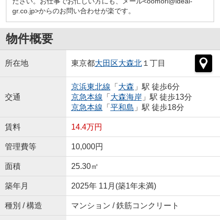
ださい。お仕事でお忙しい方にも、メール<oomori@ideal-
gr.co.jp>からのお問い合わせが楽です。
物件概要
所在地
東京都
大田区
大森北
１丁目
京浜東北線
「
大森
」駅 徒歩6分
交通
京急本線
「
大森海岸
」駅 徒歩13分
京急本線
「
平和島
」駅 徒歩18分
賃料
14.4万円
管理費等
10,000円
面積
25.30㎡
築年月
2025年 11月(築1年未満)
種別 / 構造
マンション / 鉄筋コンクリート