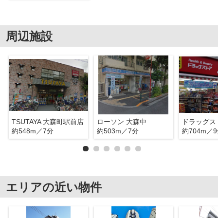
周辺施設
TSUTAYA 大森町駅前店
ローソン 大森中
約548m／7分
約503m／7分
約704m／
エリアの近い物件