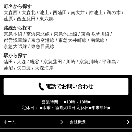
町名から探す
大森西
/
大森北
/
池上
/
西蒲田
/
南大井
/
仲池上
/
鵜の木
/
荏原
/
西五反田
/
東六郷
路線から探す
京急本線
/
京浜東北線
/
東急池上線
/
東急多摩川線
/
都営浅草線
/
京急空港線
/
東急大井町線
/
南武線
/
京急大師線
/
東急目黒線
駅から探す
蒲田
/
大森
/
糀谷
/
京急蒲田
/
川崎
/
京急川崎
/
平和島
/
蓮沼
/
矢口渡
/
大森海岸
電話でお問い合わせ
営業時間：
■10時～18時■
定休日：
■水曜・隔週火曜日 定休日■年末年始■
ホーム
会社概要