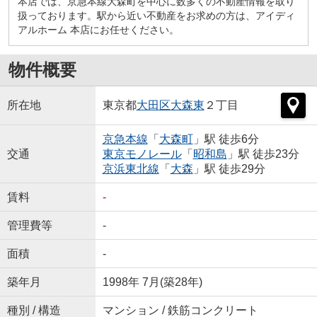
本店では、京急本線大森町を中心に数多くの不動産情報を取り
扱っております。駅から近い不動産をお求めの方は、アイディ
アルホーム 本店にお任せください。
物件概要
所在地
東京都
大田区
大森東
２丁目
京急本線
「
大森町
」駅 徒歩6分
交通
東京モノレール
「
昭和島
」駅 徒歩23分
京浜東北線
「
大森
」駅 徒歩29分
賃料
-
管理費等
-
面積
-
築年月
1998年 7月(築28年)
種別 / 構造
マンション / 鉄筋コンクリート