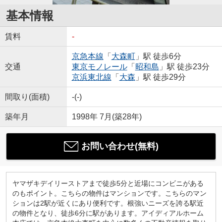
基本情報
賃料
-
京急本線
「
大森町
」駅 徒歩6分
交通
東京モノレール
「
昭和島
」駅 徒歩23分
京浜東北線
「
大森
」駅 徒歩29分
間取り(面積)
-(-)
築年月
1998年 7月(築28年)
お問い合わせ(無料)
ヤマザキデイリーストアまで徒歩5分と近場にコンビニがある
のもポイント。こちらの物件はマンションです。こちらのマン
ションは2駅が近くにあり便利です。根強いニーズを誇る駅近
の物件となり、徒歩6分に駅があります。アイディアルホーム