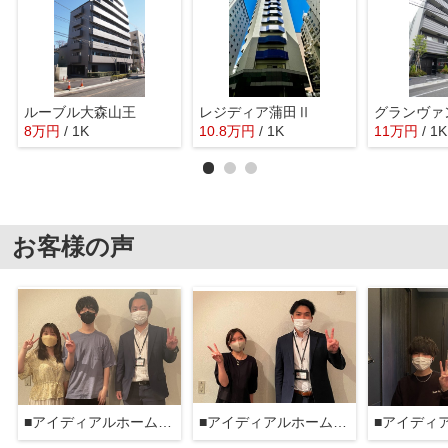
ルーブル大森山王
レジディア蒲田Ⅱ
グランヴァ
8
万
円
/ 1K
10.8
万
円
/ 1K
11
万
円
/ 1K
お客様の声
■アイディアルホーム大森本店■
■アイディアルホーム大森本店■