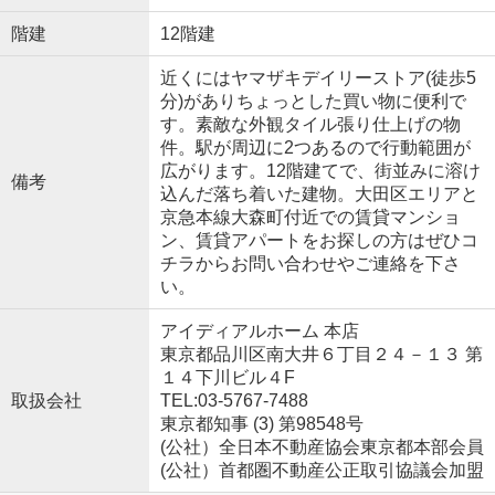
階建
12階建
近くにはヤマザキデイリーストア(徒歩5
分)がありちょっとした買い物に便利で
す。素敵な外観タイル張り仕上げの物
件。駅が周辺に2つあるので行動範囲が
広がります。12階建てで、街並みに溶け
備考
込んだ落ち着いた建物。大田区エリアと
京急本線大森町付近での賃貸マンショ
ン、賃貸アパートをお探しの方はぜひコ
チラからお問い合わせやご連絡を下さ
い。
アイディアルホーム 本店
東京都品川区南大井６丁目２４－１３ 第
１４下川ビル４F
取扱会社
TEL:03-5767-7488
東京都知事 (3) 第98548号
(公社）全日本不動産協会東京都本部会員
(公社）首都圏不動産公正取引協議会加盟