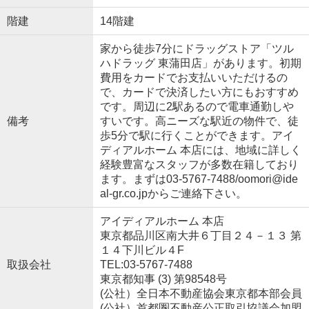
階建
14階建
家から徒歩7分にドラッグストア「ツル
ハドラッグ 東蒲田店」があります。初期
費用をカードでお支払いいただけるの
で、カードで決済したい方にもおすすめ
です。周辺に2駅あるので電車通勤しや
備考
すいです。高ニーズな駅近の物件で、徒
歩5分で駅に行くことができます。アイ
ディアルホーム 本店には、地域に詳しく
経験豊富なスタッフが多数在籍しており
ます。まずは03-5767-7488/oomori@ide
al-gr.co.jpからご連絡下さい。
アイディアルホーム 本店
東京都品川区南大井６丁目２４－１３ 第
１４下川ビル４F
取扱会社
TEL:03-5767-7488
東京都知事 (3) 第98548号
(公社）全日本不動産協会東京都本部会員
(公社）首都圏不動産公正取引協議会加盟