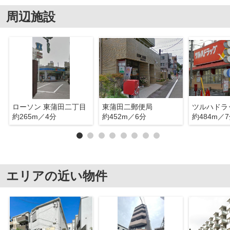
周辺施設
ローソン 東蒲田二丁目
東蒲田二郵便局
約265m／4分
約452m／6分
約484m／
エリアの近い物件