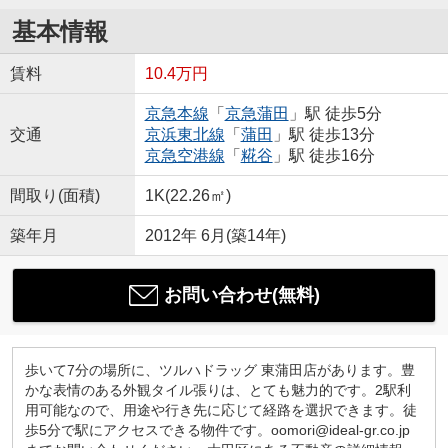
基本情報
賃料
10.4万円
京急本線
「
京急蒲田
」駅 徒歩5分
交通
京浜東北線
「
蒲田
」駅 徒歩13分
京急空港線
「
糀谷
」駅 徒歩16分
間取り(面積)
1K(22.26㎡)
築年月
2012年 6月(築14年)
お問い合わせ(無料)
歩いて7分の場所に、ツルハドラッグ 東蒲田店があります。豊
かな表情のある外観タイル張りは、とても魅力的です。2駅利
用可能なので、用途や行き先に応じて経路を選択できます。徒
歩5分で駅にアクセスできる物件です。oomori@ideal-gr.co.jp