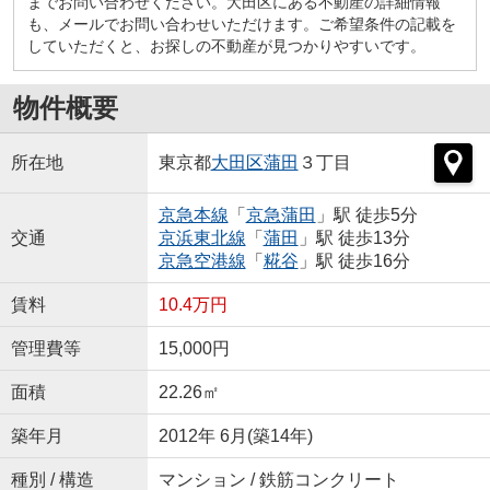
までお問い合わせください。大田区にある不動産の詳細情報
も、メールでお問い合わせいただけます。ご希望条件の記載を
していただくと、お探しの不動産が見つかりやすいです。
物件概要
所在地
東京都
大田区
蒲田
３丁目
京急本線
「
京急蒲田
」駅 徒歩5分
交通
京浜東北線
「
蒲田
」駅 徒歩13分
京急空港線
「
糀谷
」駅 徒歩16分
賃料
10.4万円
管理費等
15,000円
面積
22.26㎡
築年月
2012年 6月(築14年)
種別 / 構造
マンション / 鉄筋コンクリート