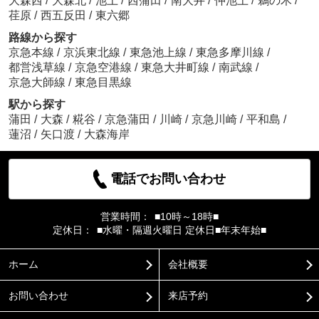
大森西
/
大森北
/
池上
/
西蒲田
/
南大井
/
仲池上
/
鵜の木
/
荏原
/
西五反田
/
東六郷
路線から探す
京急本線
/
京浜東北線
/
東急池上線
/
東急多摩川線
/
都営浅草線
/
京急空港線
/
東急大井町線
/
南武線
/
京急大師線
/
東急目黒線
駅から探す
蒲田
/
大森
/
糀谷
/
京急蒲田
/
川崎
/
京急川崎
/
平和島
/
蓮沼
/
矢口渡
/
大森海岸
電話でお問い合わせ
営業時間：
■10時～18時■
定休日：
■水曜・隔週火曜日 定休日■年末年始■
ホーム
会社概要
お問い合わせ
来店予約