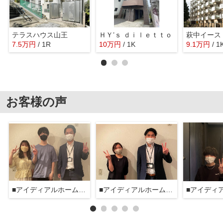
テラスハウス山王
ＨＹ’ｓ ｄｉｌｅｔｔｏ
萩中イース
7.5
万
円
/ 1R
10
万
円
/ 1K
9.1
万
円
/ 1
お客様の声
■アイディアルホーム大森本店■
■アイディアルホーム大森本店■