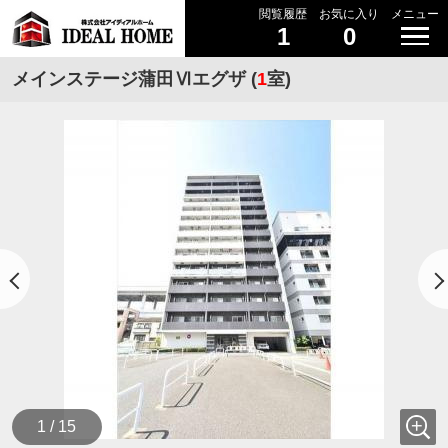
閲覧履歴
お気に入り
メニュー
1
0
メインステージ蒲田Ⅵエグザ (
1
室)
1 / 15