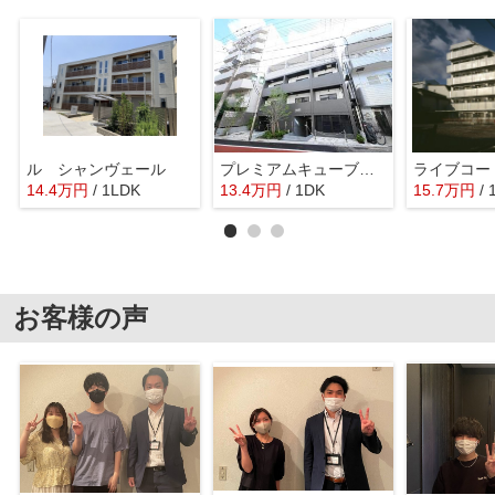
ル シャンヴェール
プレミアムキューブ大岡山DEUX
ライブコー
14.4
万
円
/ 1LDK
13.4
万
円
/ 1DK
15.7
万
円
/
お客様の声