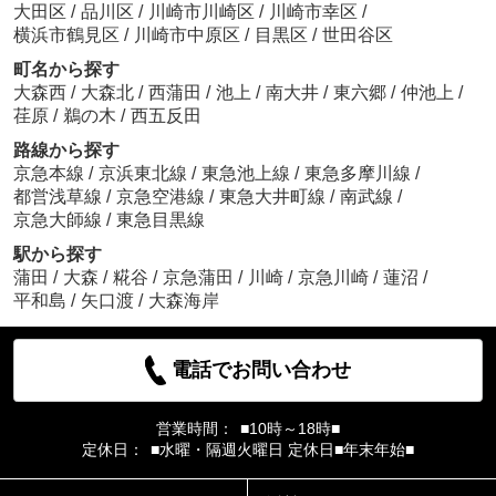
大田区
/
品川区
/
川崎市川崎区
/
川崎市幸区
/
横浜市鶴見区
/
川崎市中原区
/
目黒区
/
世田谷区
町名から探す
大森西
/
大森北
/
西蒲田
/
池上
/
南大井
/
東六郷
/
仲池上
/
荏原
/
鵜の木
/
西五反田
路線から探す
京急本線
/
京浜東北線
/
東急池上線
/
東急多摩川線
/
都営浅草線
/
京急空港線
/
東急大井町線
/
南武線
/
京急大師線
/
東急目黒線
駅から探す
蒲田
/
大森
/
糀谷
/
京急蒲田
/
川崎
/
京急川崎
/
蓮沼
/
平和島
/
矢口渡
/
大森海岸
電話でお問い合わせ
営業時間：
■10時～18時■
定休日：
■水曜・隔週火曜日 定休日■年末年始■