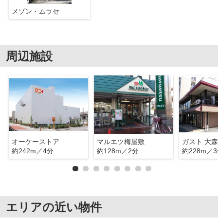
メゾン・ムラセ
周辺施設
オーケーストア
マルエツ梅屋敷
ガスト 大
約242m／4分
約128m／2分
約228m／
エリアの近い物件