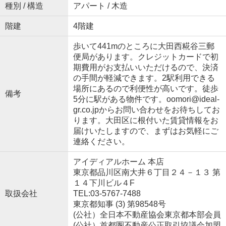
種別 / 構造
アパート / 木造
階建
4階建
歩いて441mのところに大田西糀谷三郵
便局があります。クレジットカードで初
期費用がお支払いいただけるので、決済
の手間が軽減できます。2駅利用できる
場所にあるので利便性が高いです。徒歩
備考
5分に駅がある物件です。oomori@ideal-
gr.co.jpからお問い合わせをお待ちしてお
ります。大田区に根付いた賃貸情報をお
届けいたしますので、まずはお気軽にご
連絡ください。
アイディアルホーム 本店
東京都品川区南大井６丁目２４－１３ 第
１４下川ビル４F
取扱会社
TEL:03-5767-7488
東京都知事 (3) 第98548号
(公社）全日本不動産協会東京都本部会員
(公社）首都圏不動産公正取引協議会加盟