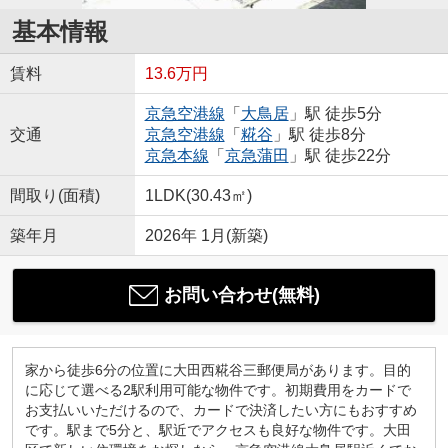
基本情報
賃料
13.6万円
京急空港線
「
大鳥居
」駅 徒歩5分
交通
京急空港線
「
糀谷
」駅 徒歩8分
京急本線
「
京急蒲田
」駅 徒歩22分
間取り(面積)
1LDK(30.43㎡)
築年月
2026年 1月(新築)
お問い合わせ(無料)
家から徒歩6分の位置に大田西糀谷三郵便局があります。目的
に応じて選べる2駅利用可能な物件です。初期費用をカードで
お支払いいただけるので、カードで決済したい方にもおすすめ
です。駅まで5分と、駅近でアクセスも良好な物件です。大田