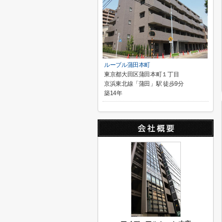
ルーブル蒲田本町
東京都大田区蒲田本町１丁目
京浜東北線「蒲田」駅 徒歩9分
築14年