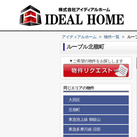
アイディアルホーム
>
物件一覧
>
ルー
ルーブル北嶺町
▼ご希望の物件をお探しします
同じエリアの物件
大田区
北嶺町
東急池上線 御嶽山
東急多摩川線 沼部