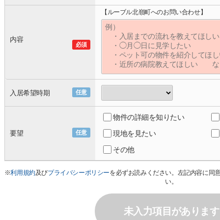
【ルーブル北嶺町へのお問い合わせ】
内容
必須
入居希望時期
任意
物件の詳細を知りたい
要望
任意
現地を見たい
その他
※
利用規約
及び
プライバシーポリシー
を必ずお読みください。左記内容に同
い。
未入力項目があります