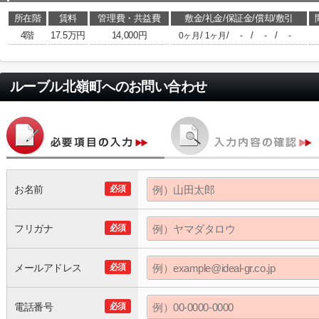
所在階
賃料
管理費・共益費
敷金/礼金/保証金/償却/敷引
4階
17.5万円
14,000円
/
/
/
/
0ヶ月
1ヶ月
-
-
-
ルーブル北嶺町
へのお問い合わせ
お名前
必須
フリガナ
必須
メールアドレス
必須
電話番号
必須