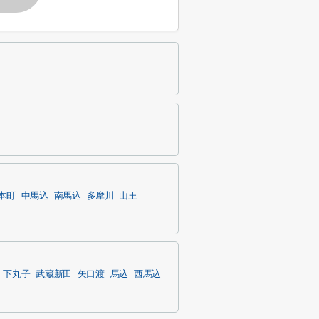
本町
中馬込
南馬込
多摩川
山王
下丸子
武蔵新田
矢口渡
馬込
西馬込