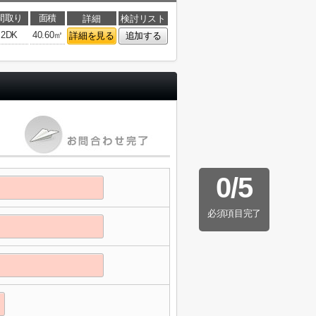
間取り
面積
詳細
検討リスト
2DK
40.60㎡
詳細を見る
追加する
0
/
5
必須項目完了