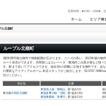
営業時間：
■10時～18時■
ブル北嶺町
ルーブル北嶺町
2駅利用可能な物件で移動範囲が広がります。ニーズの高い、2023年築の物
カード決済ができます。共用部にはエレベータ・敷地内ごみ置き場など様々
す。駅まで歩いてアクセスできる、徒歩3分の距離に立地する物件です。あ
の豊富なアイディアルホーム 本店スタッフがご紹介します。03-5767-7488/oomori
付けください。
所在地
交通
東急池上線
「
御嶽山
」駅 徒歩3分
築
東京都
大田区
北嶺町
東急多摩川線
「
沼部
」駅 徒歩14分
8
東急東横線
「
多摩川
」駅 徒歩21分
鉄