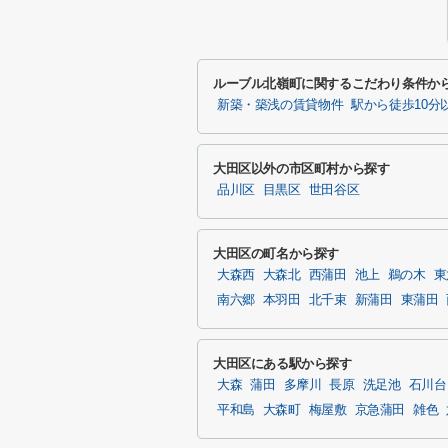
ルーブル北嶺町に関するこだわり条件か
新築・築浅の賃貸物件
駅から徒歩10分
大田区以外の市区町村から探す
品川区
目黒区
世田谷区
大田区の町名から探す
大森西
大森北
西蒲田
池上
鵜の木
東
南六郷
本羽田
北千束
新蒲田
東蒲田
大田区にある駅から探す
大森
蒲田
多摩川
長原
洗足池
石川台
平和島
大森町
梅屋敷
京急蒲田
雑色