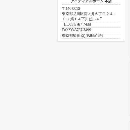
アイディアルホーム 本店
〒140-0013
東京都品川区南大井６丁目２４－
１３ 第１４下川ビル４F
TEL/03-5767-7488
FAX/03-5767-7499
東京都知事 (3) 第98548号