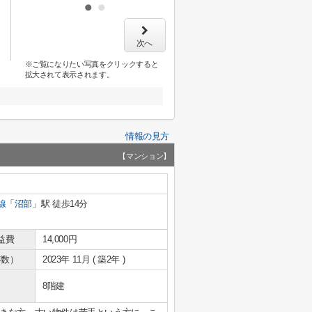
次へ
※ご覧になりたい写真をクリックすると
拡大されて表示されます。
情報の見方
【マンション】
線
「
沼部
」駅 徒歩14分
益費
14,000円
年数）
2023年 11月 ( 築2年 )
8階建