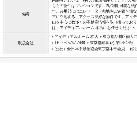
内装もきれいな一押しの築浅物件です。きれい好
ちらの物件はマンションです。2駅利用可能な物
す。共用部にはエレベータ・敷地内ごみ置き場な
備考
置に立地する、アクセス良好な物件です。アイデ
山を中心に数多くの不動産情報を取り扱っており
は、アイディアルホーム 本店にお任せください
アイディアルホーム 本店
東京都品川区南大井
TEL:03-5767-7488
東京都知事 (3) 第98548号
取扱会社
(公社）全日本不動産協会東京都本部会員 、(