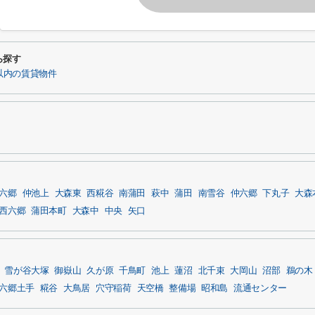
ら探す
以内の賃貸物件
六郷
仲池上
大森東
西糀谷
南蒲田
萩中
蒲田
南雪谷
仲六郷
下丸子
大森
西六郷
蒲田本町
大森中
中央
矢口
雪が谷大塚
御嶽山
久が原
千鳥町
池上
蓮沼
北千束
大岡山
沼部
鵜の木
六郷土手
糀谷
大鳥居
穴守稲荷
天空橋
整備場
昭和島
流通センター