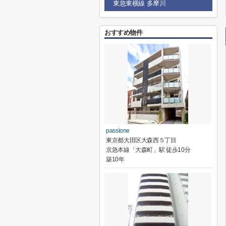
東急東横線 多摩川
おすすめ物件
passione
東京都大田区大森西５丁目
京急本線「大森町」駅 徒歩10分
築10年