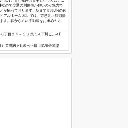
きな方、古い物件は苦手という方に。こ
件なので交通の利便性が良いのが魅力で
どが揃っております。駅まで徒歩3分の位
ィアルホーム 本店では、東急池上線御嶽
ます。駅から近い不動産をお求めの方
。
６丁目２４－１３ 第１４下川ビル４F
公社）首都圏不動産公正取引協議会加盟