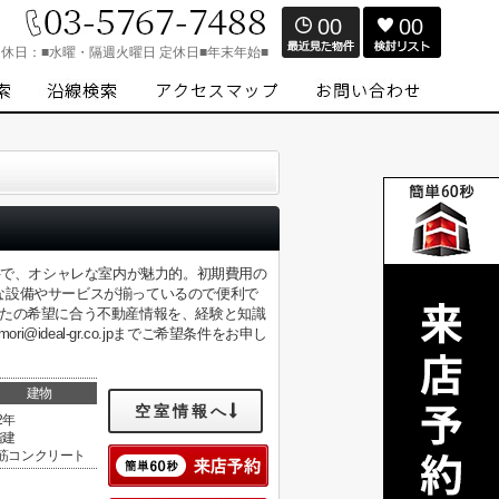
00
00
定休日：
■水曜・隔週火曜日 定休日■年末年始■
件で、オシャレな室内が魅力的。初期費用の
な設備やサービスが揃っているので便利で
なたの希望に合う不動産情報を、経験と知識
@ideal-gr.co.jpまでご希望条件をお申し
建物
空室情報へ
2年
階建
筋コンクリート