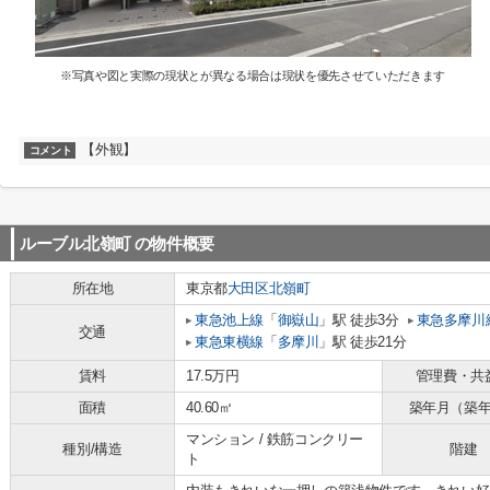
※写真や図と実際の現状とが異なる場合は現状を優先させていただきます
【外観】
コメント
ルーブル北嶺町
の物件概要
所在地
東京都
大田区
北嶺町
東急池上線
「
御嶽山
」駅 徒歩3分
東急多摩川
交通
東急東横線
「
多摩川
」駅 徒歩21分
賃料
17.5万円
管理費・共
面積
40.60㎡
築年月（築
マンション / 鉄筋コンクリー
種別/構造
階建
ト