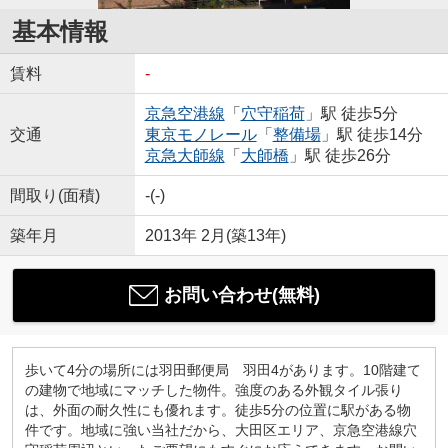
基本情報
賃料
-
京急空港線
「
穴守稲荷
」駅 徒歩5分
交通
東京モノレール
「
整備場
」駅 徒歩14分
京急大師線
「
大師橋
」駅 徒歩26分
間取り(面積)
-(-)
築年月
2013年 2月(築13年)
お問い合わせ(無料)
歩いて4分の場所には羽田郵便局 羽田4があります。10階建て
の建物で地域にマッチした物件。強度のある外観タイル張り
は、外面の耐久性にも優れます。徒歩5分の位置に駅がある物
件です。地域に強い当社だから、大田区エリア、京急空港線穴