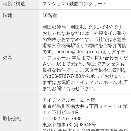
種別 / 構造
マンション / 鉄筋コンクリート
階建
10階建
羽田郵便局 羽田4まで歩いて4分です。
おしゃれなあなたには、外観タイル張り
の物件がおすすめです。当社では京急空
港線穴守稲荷駅近くの物件をご紹介可能
です。oomori@ideal-gr.co.jpよりアイデ
備考
ィアルホーム 本店までお問い合わせくだ
さい。駅まで5分と、駅近でアクセスも
良好な物件です。ご来店予約やご質問な
どは03-5767-7488から承っております。
まずはお気軽にアイディアルホーム 本店
までお問い合わせ下さい。
アイディアルホーム 本店
東京都品川区南大井６丁目２４－１３ 第
１４下川ビル４F
取扱会社
TEL:03-5767-7488
東京都知事 (3) 第98548号
(公社）全日本不動産協会東京都本部会員