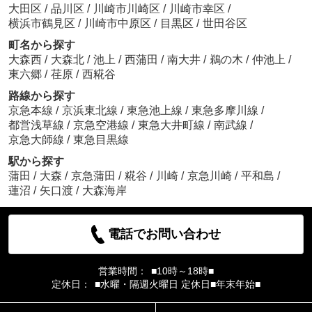
大田区
/
品川区
/
川崎市川崎区
/
川崎市幸区
/
横浜市鶴見区
/
川崎市中原区
/
目黒区
/
世田谷区
町名から探す
大森西
/
大森北
/
池上
/
西蒲田
/
南大井
/
鵜の木
/
仲池上
/
東六郷
/
荏原
/
西糀谷
路線から探す
京急本線
/
京浜東北線
/
東急池上線
/
東急多摩川線
/
都営浅草線
/
京急空港線
/
東急大井町線
/
南武線
/
京急大師線
/
東急目黒線
駅から探す
蒲田
/
大森
/
京急蒲田
/
糀谷
/
川崎
/
京急川崎
/
平和島
/
蓮沼
/
矢口渡
/
大森海岸
電話でお問い合わせ
営業時間：
■10時～18時■
定休日：
■水曜・隔週火曜日 定休日■年末年始■