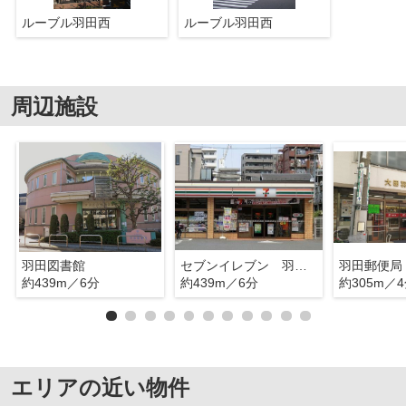
ルーブル羽田西
ルーブル羽田西
周辺施設
羽田図書館
セブンイレブン 羽田1丁目
羽田郵便局
約439m／6分
約439m／6分
約305m／
エリアの近い物件