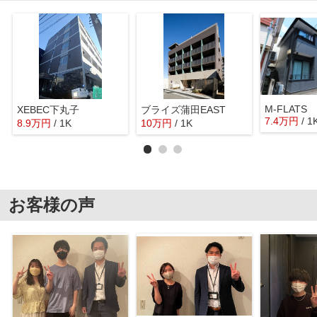
M-FLATS
XEBEC下丸子
ブライズ蒲田EAST
7.4
万
円
/ 1
8.9
万
円
/ 1K
10
万
円
/ 1K
お客様の声