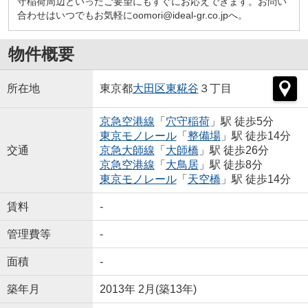
守稲荷周辺といったご要望にもすぐにお応えできます。お問い
合わせはいつでもお気軽にoomori@ideal-gr.co.jpへ。
物件概要
所在地
東京都
大田区
東糀谷
３丁目
京急空港線
「
穴守稲荷
」駅 徒歩5分
東京モノレール
「
整備場
」駅 徒歩14分
交通
京急大師線
「
大師橋
」駅 徒歩26分
京急空港線
「
大鳥居
」駅 徒歩8分
東京モノレール
「
天空橋
」駅 徒歩14分
賃料
-
管理費等
-
面積
-
築年月
2013年 2月(築13年)