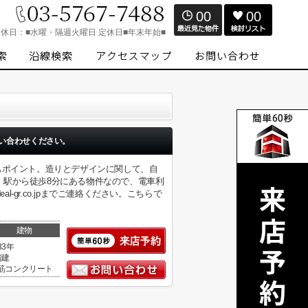
00
00
定休日：
■水曜・隔週火曜日 定休日■年末年始■
い合わせください。
もポイント。造りとデザインに関して、自
。駅から徒歩8分にある物件なので、電車利
-gr.co.jpまでご連絡ください。こちらで
建物
33年
階建
筋コンクリート