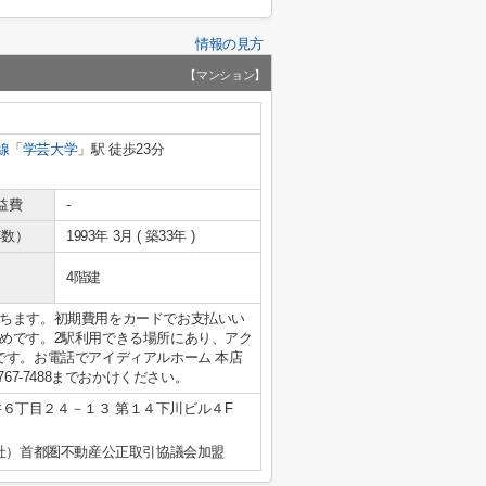
情報の見方
【マンション】
線
「
学芸大学
」駅 徒歩23分
益費
-
年数）
1993年 3月 ( 築33年 )
4階建
ちます。初期費用をカードでお支払いい
めです。2駅利用できる場所にあり、アク
です。お電話でアイディアルホーム 本店
67-7488までおかけください。
６丁目２４－１３ 第１４下川ビル４F
公社）首都圏不動産公正取引協議会加盟