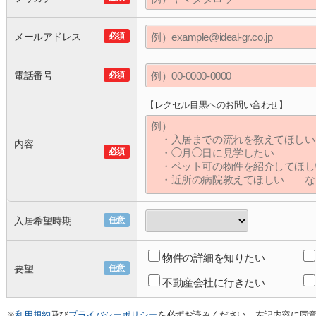
メールアドレス
必須
電話番号
必須
【レクセル目黒へのお問い合わせ】
内容
必須
入居希望時期
任意
物件の詳細を知りたい
要望
任意
不動産会社に行きたい
※
利用規約
及び
プライバシーポリシー
を必ずお読みください。左記内容に同