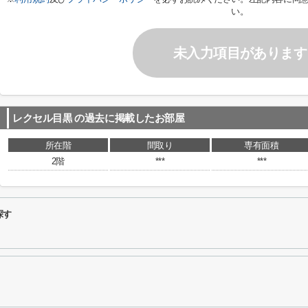
い。
未入力項目があります
レクセル目黒
の過去に掲載したお部屋
所在階
間取り
専有面積
2階
***
***
探す