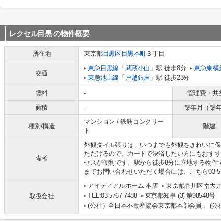
レクセル目黒
の物件概要
所在地
東京都
目黒区
目黒本町
３丁目
東急目黒線
「
武蔵小山
」駅 徒歩8分
東急東横
交通
東急池上線
「
戸越銀座
」駅 徒歩23分
賃料
-
管理費・共
面積
-
築年月（築
マンション / 鉄筋コンクリー
種別/構造
階建
ト
外観タイル張りは、いつまでも外観をきれいに保
ただけるので、カードで決済したい方にもおすす
備考
セスが便利です。駅から徒歩8分に立地する物件
までお問い合わせいただく場合には、こちら03-57
アイディアルホーム 本店
東京都品川区南大井
TEL:03-5767-7488
東京都知事 (3) 第98548号
取扱会社
(公社）全日本不動産協会東京都本部会員 、(