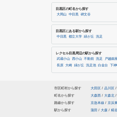
目黒区の町名から探す
大岡山
中目黒
碑文谷
目黒区にある駅から探す
中目黒
都立大学
緑が丘
洗足
レクセル目黒周辺の駅から探す
武蔵小山
西小山
不動前
洗足
戸越銀
長原
大崎
緑が丘
洗足池
白金台
下神
市区町村から探す
大田区
/
品川区
/
町名から探す
大森西
/
大森北
/
路線から探す
京急本線
/
京浜
駅から探す
蒲田
/
大森
/
糀