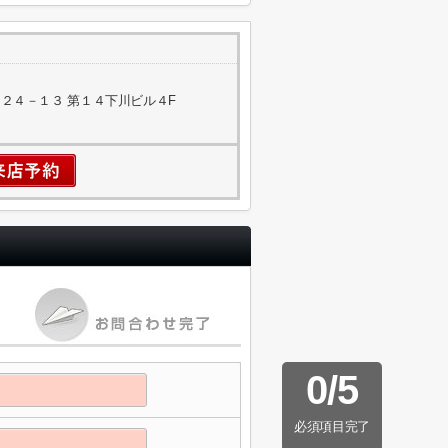
２４－１３ 第１４下川ビル４F
0
/
5
必須項目完了