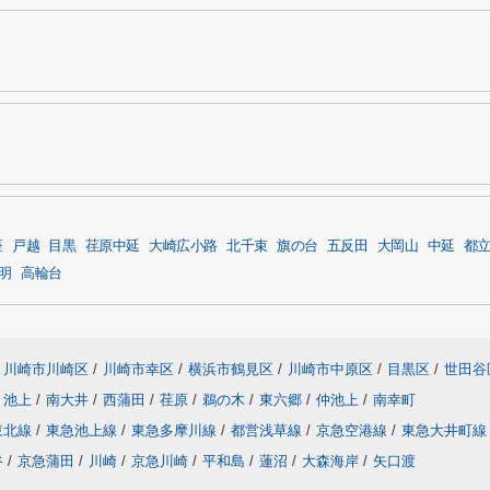
座
戸越
目黒
荏原中延
大崎広小路
北千束
旗の台
五反田
大岡山
中延
都
明
高輪台
川崎市川崎区
/
川崎市幸区
/
横浜市鶴見区
/
川崎市中原区
/
目黒区
/
世田谷
池上
/
南大井
/
西蒲田
/
荏原
/
鵜の木
/
東六郷
/
仲池上
/
南幸町
東北線
/
東急池上線
/
東急多摩川線
/
都営浅草線
/
京急空港線
/
東急大井町
谷
/
京急蒲田
/
川崎
/
京急川崎
/
平和島
/
蓮沼
/
大森海岸
/
矢口渡