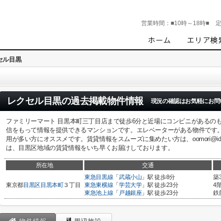
営業時間：
■10時～18時■
セル目黒
レクセル目黒
の過去掲載物件情報
現況の確認はお気軽にお問
ファミリーマート 目黒本町三丁目店まで徒歩6分と近場にコンビニがあるの
信をもって情報を提供できるマンションです。エレベーターがある物件です
用が多い方にオススメです。賃貸情報をスムーズに集めたい方は、oomori@ideal
は、目黒区地域の賃貸情報をいち早くお届けしております。
所在地
交通
東急目黒線
「
武蔵小山
」駅 徒歩8分
築
東京都
目黒区
目黒本町
３丁目
東急東横線
「
学芸大学
」駅 徒歩23分
4
東急池上線
「
戸越銀座
」駅 徒歩23分
鉄