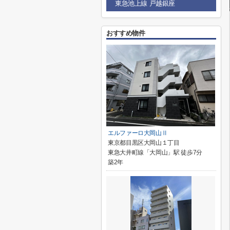
東急池上線 戸越銀座
おすすめ物件
エルファーロ大岡山Ⅱ
東京都目黒区大岡山１丁目
東急大井町線「大岡山」駅 徒歩7分
築2年