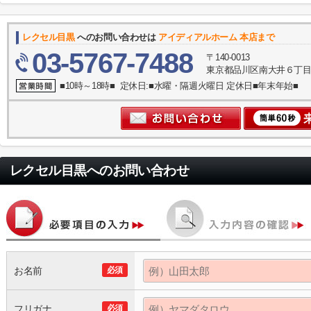
レクセル目黒
へのお問い合わせは
アイディアルホーム 本店まで
03-5767-7488
〒140-0013
東京都品川区南大井６丁目
■10時～18時■ 定休日:■水曜・隔週火曜日 定休日■年末年始■
レクセル目黒
へのお問い合わせ
お名前
必須
フリガナ
必須