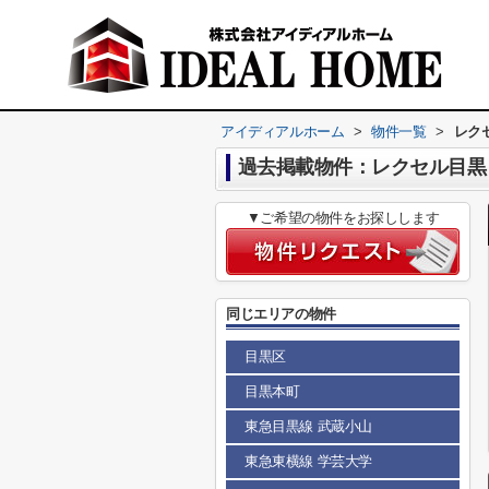
アイディアルホーム
>
物件一覧
>
レク
過去掲載物件：レクセル目黒
▼ご希望の物件をお探しします
同じエリアの物件
目黒区
目黒本町
東急目黒線 武蔵小山
東急東横線 学芸大学