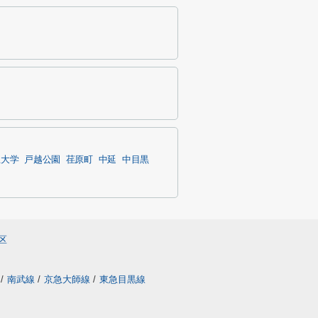
立大学
戸越公園
荏原町
中延
中目黒
区
線
/
南武線
/
京急大師線
/
東急目黒線