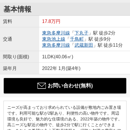
基本情報
賃料
17.8万円
東急多摩川線
「
下丸子
」駅 徒歩2分
交通
東急池上線
「
千鳥町
」駅 徒歩9分
東急多摩川線
「
武蔵新田
」駅 徒歩11分
間取り(面積)
1LDK(40.06㎡)
築年月
2022年 1月(築4年)
お問い合わせ(無料)
ニーズが高まっており求められている設備が敷地内ごみ置き場
です。利用可能な駅が2駅あり、利便性の高い物件です。周辺
環境も良好で、魅力的な住環境のある、2022年築の物件です。
高ニーズな駅近の物件で、徒歩2分で駅に行くことができま