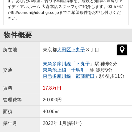
す。あなたの希望に合う不動産情報を、経験と知識の豊富なア
イディアルホーム 大森本店スタッフがご紹介します。03-5767-
7488/oomori@ideal-gr.co.jpまでご希望条件をお申し付けくだ
さい。
物件概要
所在地
東京都
大田区
下丸子
３丁目
東急多摩川線
「
下丸子
」駅 徒歩2分
交通
東急池上線
「
千鳥町
」駅 徒歩9分
東急多摩川線
「
武蔵新田
」駅 徒歩11分
賃料
17.8万円
管理費等
20,000円
面積
40.06㎡
築年月
2022年 1月(築4年)