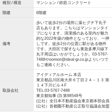
種別 / 構造
マンション / 鉄筋コンクリート
階建
6階建
歩いて徒歩2分の場所に薬ヒグチ下丸子
店もあります。こちらはマンションタイ
プになります。清潔感のある室内が魅力
的な2022年築の物件となっており、一押
備考
しです。徒歩2分の位置に駅がある物件
です。大田区で探すなら東急多摩川線下
丸子周辺はいかがでしょうか。03-5767-
7488やoomori@ideal-gr.co.jpよりいつで
もご連絡ください。
アイディアルホーム 本店
東京都品川区南大井６丁目２４－１３ 第
１４下川ビル４F
取扱会社
TEL:03-5767-7488
東京都知事 (3) 第98548号
(公社）全日本不動産協会東京都本部会員
(公社）首都圏不動産公正取引協議会加盟