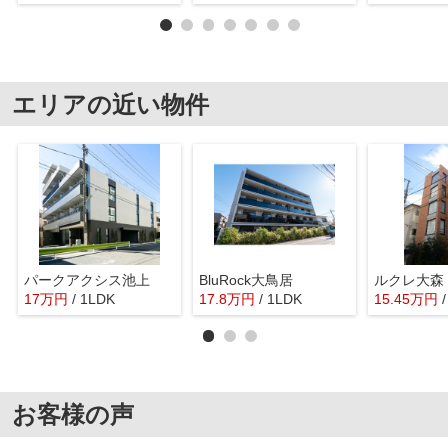
エリアの近い物件
パークアクシス池上
BluRock大鳥居
ルクレ大森
17
万
円
/ 1LDK
17.8
万
円
/ 1LDK
15.45
万
円
お客様の声