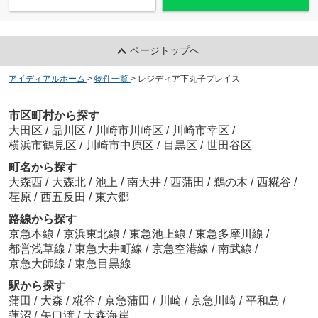
ページトップへ
アイディアルホーム
>
物件一覧
>
レジディア下丸子プレイス
市区町村から探す
大田区
/
品川区
/
川崎市川崎区
/
川崎市幸区
/
横浜市鶴見区
/
川崎市中原区
/
目黒区
/
世田谷区
町名から探す
大森西
/
大森北
/
池上
/
南大井
/
西蒲田
/
鵜の木
/
西糀谷
/
荏原
/
西五反田
/
東六郷
路線から探す
京急本線
/
京浜東北線
/
東急池上線
/
東急多摩川線
/
都営浅草線
/
東急大井町線
/
京急空港線
/
南武線
/
京急大師線
/
東急目黒線
駅から探す
蒲田
/
大森
/
糀谷
/
京急蒲田
/
川崎
/
京急川崎
/
平和島
/
蓮沼
/
矢口渡
/
大森海岸