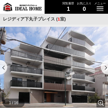
閲覧履歴
お気に入り
メニュー
1
0
レジディア下丸子プレイス (
1
室)
1 / 16