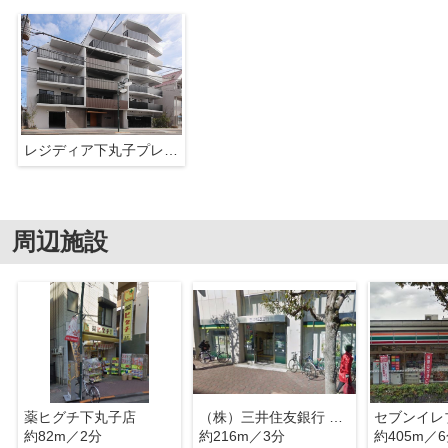
レジディア下丸子プレイス
周辺施設
薬ヒグチ下丸子店
（株）三井住友銀行 下丸子支店
約82m／2分
約216m／3分
約405m／