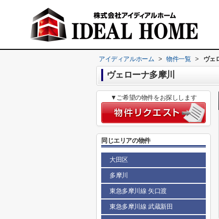
アイディアルホーム
>
物件一覧
>
ヴェ
ヴェローナ多摩川
▼ご希望の物件をお探しします
同じエリアの物件
大田区
多摩川
東急多摩川線 矢口渡
東急多摩川線 武蔵新田