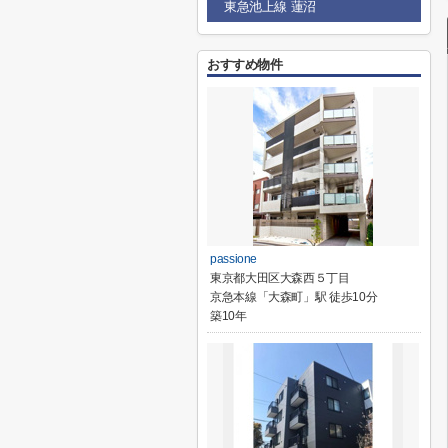
東急池上線 蓮沼
おすすめ物件
passione
東京都大田区大森西５丁目
京急本線「大森町」駅 徒歩10分
築10年