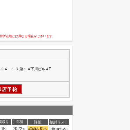
件所在地とは異なる場合がございます。
２４－１３ 第１４下川ビル４F
間取り
面積
詳細
検討リスト
1K
20.72㎡
詳細を見る
追加する