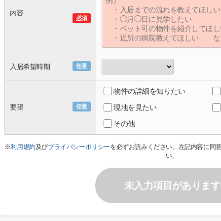
内容
必須
入居希望時期
任意
物件の詳細を知りたい
要望
任意
現地を見たい
その他
※
利用規約
及び
プライバシーポリシー
を必ずお読みください。左記内容に同
い。
未入力項目があります