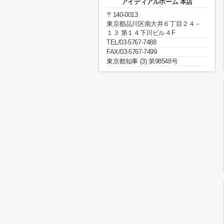
アイディアルホーム 本店
〒140-0013
東京都品川区南大井６丁目２４－
１３ 第１４下川ビル４F
TEL/03-5767-7488
FAX/03-5767-7499
東京都知事 (3) 第98548号