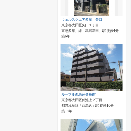
ウェルスクエア多摩川矢口
東京都大田区矢口１丁目
東急多摩川線「武蔵新田」駅 徒歩4分
築6年
ルーブル西馬込参番館
東京都大田区仲池上２丁目
都営浅草線「西馬込」駅 徒歩10分
築18年