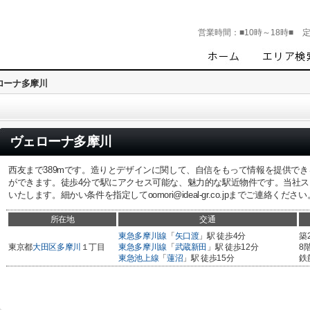
営業時間：
■10時～18時■
ローナ多摩川
ヴェローナ多摩川
西友まで389mです。造りとデザインに関して、自信をもって情報を提供で
ができます。徒歩4分で駅にアクセス可能な、魅力的な駅近物件です。当社
いたします。細かい条件を指定してoomori@ideal-gr.co.jpまでご連絡ください
所在地
交通
東急多摩川線
「
矢口渡
」駅 徒歩4分
築
東京都
大田区
多摩川
１丁目
東急多摩川線
「
武蔵新田
」駅 徒歩12分
8
東急池上線
「
蓮沼
」駅 徒歩15分
鉄