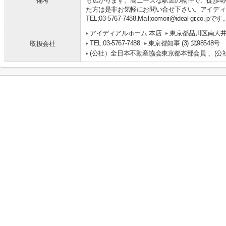
備考
も広がります。高ニーズな駅近の物件で、徒歩4
た方は是非お気軽にお問い合せ下さい。アイディ
TEL;03-5767-7488,Mail;oomori@ideal-gr.co.jpです
アイディアルホーム 本店
東京都品川区南大井
TEL:03-5767-7488
東京都知事 (3) 第98548号
取扱会社
(公社）全日本不動産協会東京都本部会員 、(