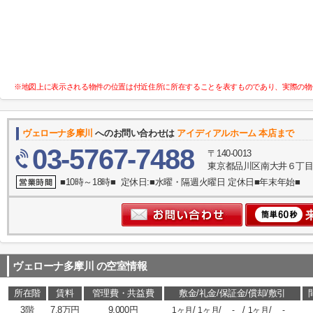
※地図上に表示される物件の位置は付近住所に所在することを表すものであり、実際の物
ヴェローナ多摩川
へのお問い合わせは
アイディアルホーム 本店まで
03-5767-7488
〒140-0013
東京都品川区南大井６丁目
■10時～18時■ 定休日:■水曜・隔週火曜日 定休日■年末年始■
ヴェローナ多摩川
の空室情報
所在階
賃料
管理費・共益費
敷金/礼金/保証金/償却/敷引
3階
7.8万円
9,000円
/
/
/
/
1ヶ月
1ヶ月
-
1ヶ月
-