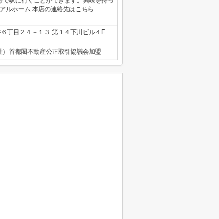
分で駅に行くことができます。興味を持っ
アルホーム 本店の連絡先はこちら
。
６丁目２４－１３ 第１４下川ビル４F
公社）首都圏不動産公正取引協議会加盟