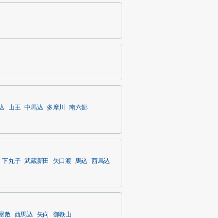
込
山王
中馬込
多摩川
南六郷
下丸子
武蔵新田
矢口渡
馬込
西馬込
屋敷
西馬込
矢向
御嶽山