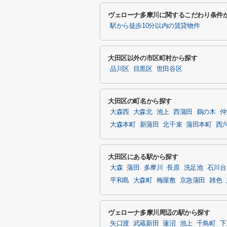
ヴェローナ多摩川に関するこだわり条件
駅から徒歩10分以内の賃貸物件
大田区以外の市区町村から探す
品川区
目黒区
世田谷区
大田区の町名から探す
大森西
大森北
池上
西蒲田
鵜の木
仲
大森本町
新蒲田
北千束
蒲田本町
西
大田区にある駅から探す
大森
蒲田
多摩川
長原
洗足池
石川台
平和島
大森町
梅屋敷
京急蒲田
雑色
ヴェローナ多摩川周辺の駅から探す
矢口渡
武蔵新田
蓮沼
池上
千鳥町
下