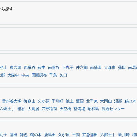
から探す
池上
東六郷
西糀谷
萩中
南雪谷
下丸子
仲六郷
南蒲田
大森東
蒲田
南馬
六郷
大森中
中央
田園調布
千鳥
矢口
雪が谷大塚
御嶽山
久が原
千鳥町
池上
蓮沼
北千束
大岡山
沼部
鵜の木
六郷土手
糀谷
大鳥居
穴守稲荷
天空橋
整備場
昭和島
流通センター
丸子
蒲田
雑色
鵜の木
鹿島田
久が原
平間
京急蒲田
六郷土手
新川崎
梅