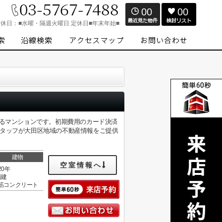
00
00
定休日：
■水曜・隔週火曜日 定休日■年末年始■
きるマンションです。初期費用のカード決済
スタッフが大田区地域の不動産情報をご提供
。
建物
空室情報へ
20年
階建
筋コンクリート