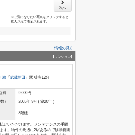
次へ
※ご覧になりたい写真をクリックすると
拡大されて表示されます。
情報の見方
【マンション】
川線
「
武蔵新田
」駅 徒歩12分
益費
9,000円
年数）
2005年 9月 ( 築20年 )
8階建
払いいただけます。メンテナンスの手間
ます。物件の周辺に2駅あるので移動範囲