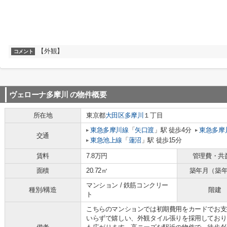
【外観】
コメント
ヴェローナ多摩川
の物件概要
所在地
東京都
大田区
多摩川
１丁目
東急多摩川線
「
矢口渡
」駅 徒歩4分
東急多摩
交通
東急池上線
「
蓮沼
」駅 徒歩15分
賃料
7.8万円
管理費・共
面積
20.72㎡
築年月（築
マンション / 鉄筋コンクリー
種別/構造
階建
ト
こちらのマンションでは初期費用をカードでお支
いらずで嬉しい、外観タイル張りを採用しており