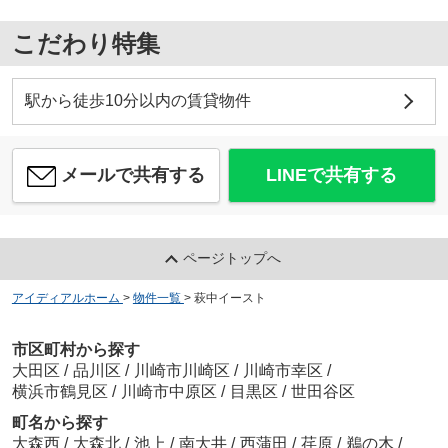
こだわり特集
駅から徒歩10分以内の賃貸物件
メールで共有する
LINEで共有する
ページトップへ
アイディアルホーム
>
物件一覧
>
萩中イースト
市区町村から探す
大田区
/
品川区
/
川崎市川崎区
/
川崎市幸区
/
横浜市鶴見区
/
川崎市中原区
/
目黒区
/
世田谷区
町名から探す
大森西
/
大森北
/
池上
/
南大井
/
西蒲田
/
荏原
/
鵜の木
/