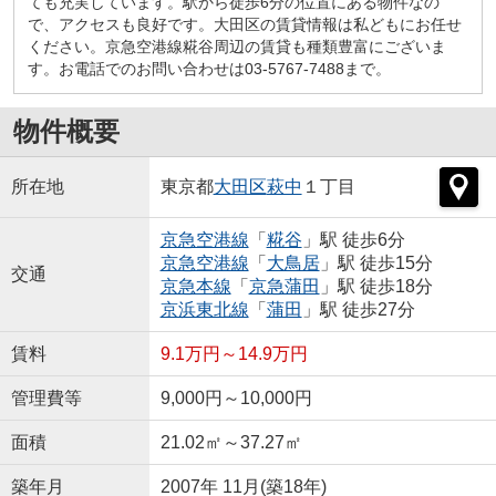
ても充実しています。駅から徒歩6分の位置にある物件なの
で、アクセスも良好です。大田区の賃貸情報は私どもにお任せ
ください。京急空港線糀谷周辺の賃貸も種類豊富にございま
す。お電話でのお問い合わせは03-5767-7488まで。
物件概要
所在地
東京都
大田区
萩中
１丁目
京急空港線
「
糀谷
」駅 徒歩6分
京急空港線
「
大鳥居
」駅 徒歩15分
交通
京急本線
「
京急蒲田
」駅 徒歩18分
京浜東北線
「
蒲田
」駅 徒歩27分
賃料
9.1万円～14.9万円
管理費等
9,000円～10,000円
面積
21.02㎡～37.27㎡
築年月
2007年 11月(築18年)