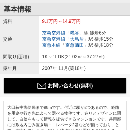
基本情報
賃料
9.1万円～14.9万円
京急空港線
「
糀谷
」駅 徒歩6分
交通
京急空港線
「
大鳥居
」駅 徒歩15分
京急本線
「
京急蒲田
」駅 徒歩18分
間取り(面積)
1K～1LDK(21.02㎡～37.27㎡)
築年月
2007年 11月(築18年)
お問い合わせ(無料)
大田萩中郵便局まで98mです。付近に駅が2つあるので、経路
を用途や行き先によって選べる物件です。造りとデザインに関
して、自信をもって情報を提供できるマンションです。共用部
には敷地内ごみ置き場・エレベータ2基などが揃っており、と