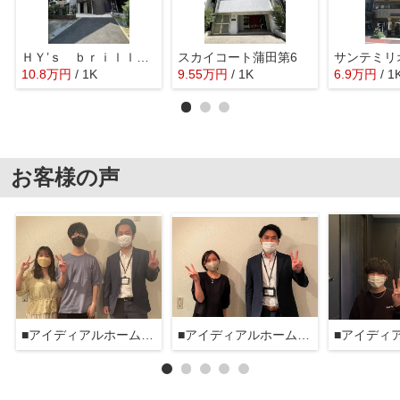
ＨＹ’ｓ ｂｒｉｌｌｅｒ大森北
スカイコート蒲田第6
サンテミリ
10.8
万
円
/ 1K
9.55
万
円
/ 1K
6.9
万
円
/ 1
お客様の声
■アイディアルホーム大森本店■
■アイディアルホーム大森本店■