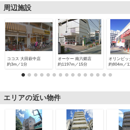
周辺施設
ココス 大田萩中店
オーケー 南六郷店
オリンピッ
約3m／1分
約1197m／15分
約804m／1
エリアの近い物件