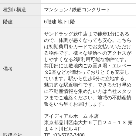
種別 / 構造
マンション / 鉄筋コンクリート
階建
6階建 地下1階
サンドラッグ萩中店まで徒歩1分にある
ので、体調が悪くなっても安心。こちら
は初期費用をカードでお支払いいただけ
る物件です。様々な場所へのアクセスが
しやすくなる2駅利用可能な物件です。
共用部には敷地内ごみ置き場・エレベー
備考
タ2基などが備わっておりとても充実し
ています。駅から徒歩6分に立地する、
魅力的な駅近物件です。できるだけ早め
に不動産情報を集めたい方は当社スタッ
フまでご連絡ください。地域の不動産情
報をいち早くお届けします。
アイディアルホーム 本店
東京都品川区南大井６丁目２４－１３ 第
１４下川ビル４F
取扱会社
TEL:03-5767-7488