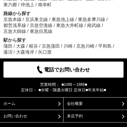
東六郷
/
仲池上
/
南幸町
路線から探す
京急本線
/
京浜東北線
/
東急池上線
/
東急多摩川線
/
都営浅草線
/
京急空港線
/
東急大井町線
/
南武線
/
京急大師線
/
東急目黒線
駅から探す
蒲田
/
大森
/
糀谷
/
京急蒲田
/
川崎
/
京急川崎
/
平和島
/
蓮沼
/
大森海岸
/
矢口渡
電話でお問い合わせ
営業時間：
■10時～18時■
定休日：
■水曜・隔週火曜日 定休日■年末年始■
ホーム
会社概要
お問い合わせ
来店予約