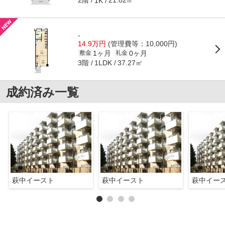
2階
21.02㎡
1K
-
14.9万円
(管理費等：10,000円)
1ヶ月
0ヶ月
敷金
礼金
3階
37.27㎡
1LDK
成約済み一覧
萩中イースト
萩中イースト
萩中イー