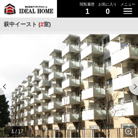
閲覧履歴
お気に入り
メニュー
1
0
萩中イースト (
2
室)
1 / 17