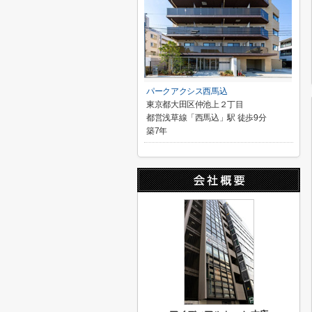
パークアクシス西馬込
東京都大田区仲池上２丁目
都営浅草線「西馬込」駅 徒歩9分
築7年