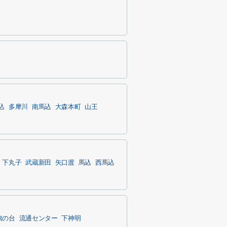
込
多摩川
南馬込
大森本町
山王
下丸子
武蔵新田
矢口渡
馬込
西馬込
旗の台
流通センター
下神明