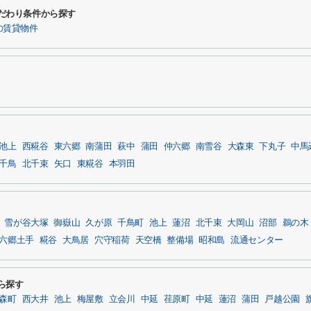
するこだわり条件から探す
の賃貸物件
池上
西糀谷
東六郷
南蒲田
萩中
蒲田
仲六郷
南雪谷
大森東
下丸子
中馬
千鳥
北千束
矢口
東糀谷
本羽田
雪が谷大塚
御嶽山
久が原
千鳥町
池上
蓮沼
北千束
大岡山
沼部
鵜の木
六郷土手
糀谷
大鳥居
穴守稲荷
天空橋
整備場
昭和島
流通センター
から探す
森町
西大井
池上
梅屋敷
立会川
中延
荏原町
中延
蓮沼
蒲田
戸越公園