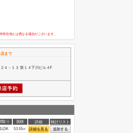
件所在地とは異なる場合がございます。
本店まで
２４－１３ 第１４下川ビル４F
間取り
面積
詳細
検討リスト
1LDK
53.55㎡
詳細を見る
追加する