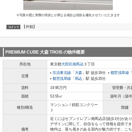
※写真や図と実際の現状とが異なる場合は現状を優先させていただきます
【外観】
コメント
PREMIUM CUBE 大森 TROIS
の物件概要
所在地
東京都
大田区
南馬込
３丁目
京浜東北線
「
大森
」駅 徒歩18分
都営浅草線
交通
都営浅草線
「
馬込
」駅 徒歩20分
賃料
19.95万円
管理費・共
面積
53.55㎡
築年月（築
マンション / 鉄筋コンクリー
種別/構造
階建
ト
近くにはセブンイレブン南馬込店(徒歩1分)があ
デザインに関して、自信をもって情報を提供でき
備考
物件は、落ち着きのある室内が魅力的です。こち