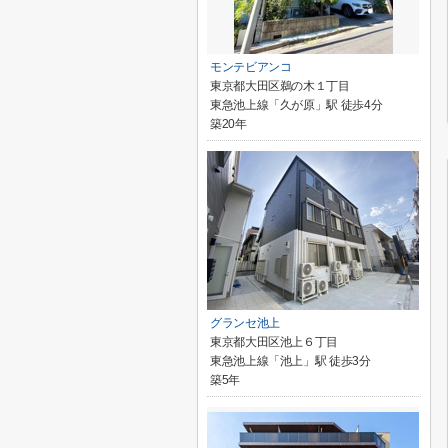
モンテビアンコ
東京都大田区鵜の木１丁目
東急池上線「久が原」駅 徒歩4分
築20年
グランセ池上
東京都大田区池上６丁目
東急池上線「池上」駅 徒歩3分
築5年