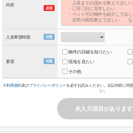
内容
必須
入居希望時期
任意
物件の詳細を知りたい
要望
任意
現地を見たい
その他
※
利用規約
及び
プライバシーポリシー
を必ずお読みください。左記内容に同
い。
未入力項目があります