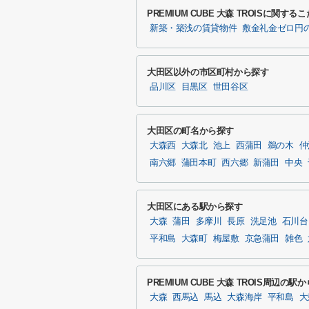
PREMIUM CUBE 大森 TROISに関
新築・築浅の賃貸物件
敷金礼金ゼロ円
大田区以外の市区町村から探す
品川区
目黒区
世田谷区
大田区の町名から探す
大森西
大森北
池上
西蒲田
鵜の木
仲
南六郷
蒲田本町
西六郷
新蒲田
中央
大田区にある駅から探す
大森
蒲田
多摩川
長原
洗足池
石川台
平和島
大森町
梅屋敷
京急蒲田
雑色
PREMIUM CUBE 大森 TROIS周辺の駅
大森
西馬込
馬込
大森海岸
平和島
大