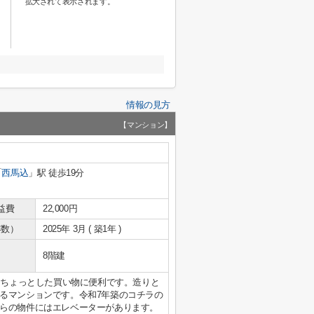
拡大されて表示されます。
情報の見方
【マンション】
「
西馬込
」駅 徒歩19分
益費
22,000円
年数）
2025年 3月 ( 築1年 )
8階建
りちょっとした買い物に便利です。造りと
るマンションです。令和7年築のコチラの
らの物件にはエレベーターがあります。