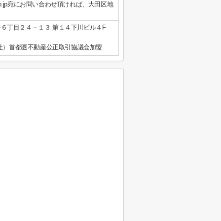
r.co.jp宛にお問い合わせ頂ければ、大田区地
６丁目２４－１３ 第１４下川ビル４F
公社）首都圏不動産公正取引協議会加盟