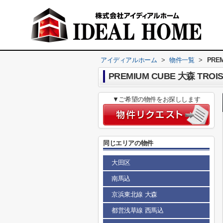
アイディアルホーム
>
物件一覧
>
PREM
PREMIUM CUBE 大森 TROI
▼ご希望の物件をお探しします
同じエリアの物件
大田区
南馬込
京浜東北線 大森
都営浅草線 西馬込