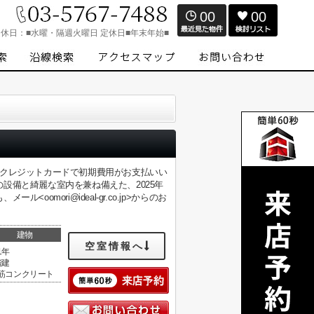
00
00
定休日：
■水曜・隔週火曜日 定休日■年末年始■
。クレジットカードで初期費用がお支払いい
設備と綺麗な室内を兼ね備えた、2025年
mori@ideal-gr.co.jp>からのお
建物
空室情報へ
1年
階建
筋コンクリート