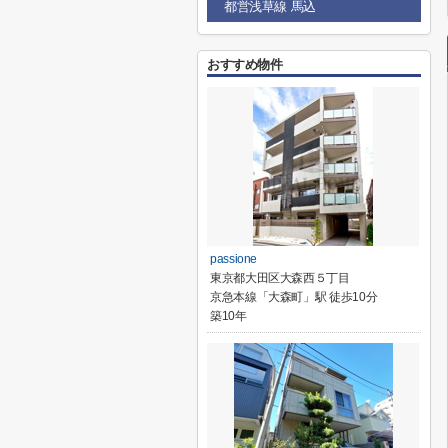
都営浅草線 馬込
おすすめ物件
passione
東京都大田区大森西５丁目
京急本線「大森町」駅 徒歩10分
築10年