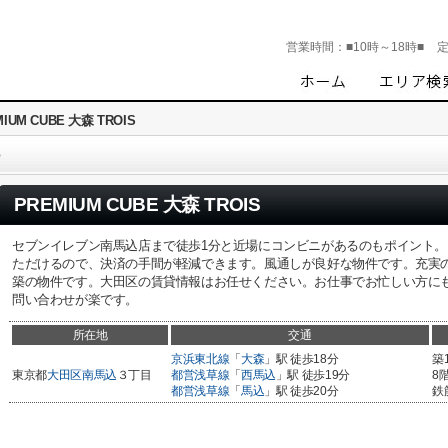
営業時間：
■10時～18時■
IUM CUBE 大森 TROIS
S
PREMIUM CUBE 大森 TROIS
セブンイレブン南馬込店まで徒歩1分と近場にコンビニがあるのもポイント
ただけるので、決済の手間が軽減できます。風通しが良好な物件です。充実の
築の物件です。大田区の賃貸情報はお任せください。お仕事でお忙しい方にも、メール<oo
問い合わせが楽です。
所在地
交通
京浜東北線
「
大森
」駅 徒歩18分
築
東京都
大田区
南馬込
３丁目
都営浅草線
「
西馬込
」駅 徒歩19分
8
都営浅草線
「
馬込
」駅 徒歩20分
鉄