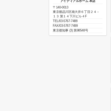
アイディアルホーム 本店
〒140-0013
東京都品川区南大井６丁目２４－
１３ 第１４下川ビル４F
TEL/03-5767-7488
FAX/03-5767-7499
東京都知事 (3) 第98548号