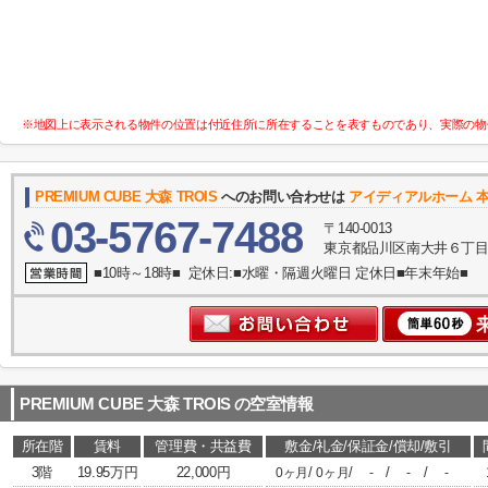
※地図上に表示される物件の位置は付近住所に所在することを表すものであり、実際の物
PREMIUM CUBE 大森 TROIS
へのお問い合わせは
アイディアルホーム 
03-5767-7488
〒140-0013
東京都品川区南大井６丁目
■10時～18時■ 定休日:■水曜・隔週火曜日 定休日■年末年始■
PREMIUM CUBE 大森 TROIS
の空室情報
所在階
賃料
管理費・共益費
敷金/礼金/保証金/償却/敷引
3階
19.95万円
22,000円
/
/
/
/
0ヶ月
0ヶ月
-
-
-