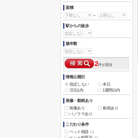
面積
～
駅からの徒歩
築年数
2
件が該当
情報公開日
指定しない
本日
3日以内
1週間以内
画像・動画あり
画像あり
動画あり
パノラマあり
こだわり条件
ペット相談
(-)
ペット飼育可
(-)