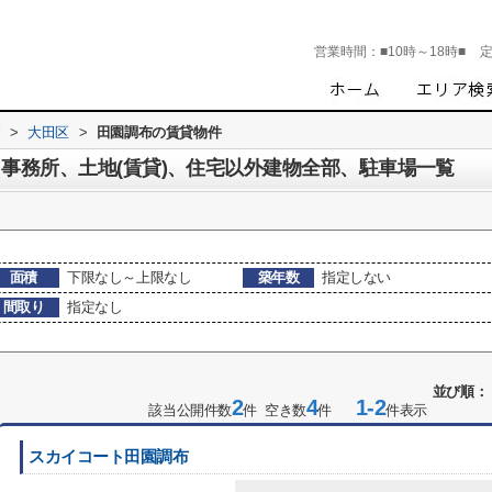
営業時間：
■10時～18時■
す
>
大田区
>
田園調布の賃貸物件
、事務所、土地(賃貸)、住宅以外建物全部、駐車場一覧
面積
下限なし～上限なし
築年数
指定しない
間取り
指定なし
並び順：
2
4
1-2
該当公開件数
件 空き数
件
件表示
スカイコート田園調布