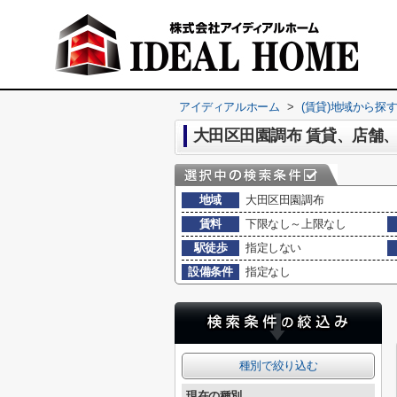
アイディアルホーム
>
(賃貸)地域から探
大田区田園調布 賃貸、店舗
地域
大田区田園調布
賃料
下限なし～上限なし
駅徒歩
指定しない
設備条件
指定なし
種別で絞り込む
現在の種別