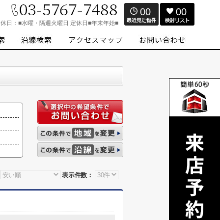
00
00
定休日：
■水曜・隔週火曜日 定休日■年末年始■
表示件数：