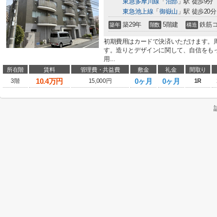
東急多摩川線
「
沼部
」駅 徒歩9分
東急池上線
「
御嶽山
」駅 徒歩20分
築29年
5階建
鉄筋
築年
階数
構造
初期費用はカードで決済いただけます。
す。造りとデザインに関して、自信をも
用...
所在階
賃料
管理費・共益費
敷金
礼金
間取り
10.4
万円
0ヶ月
0ヶ月
3階
15,000円
1R