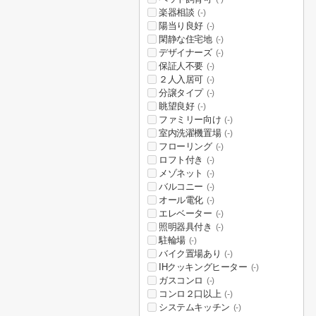
楽器相談
(-)
陽当り良好
(-)
閑静な住宅地
(-)
デザイナーズ
(-)
保証人不要
(-)
２人入居可
(-)
分譲タイプ
(-)
眺望良好
(-)
ファミリー向け
(-)
室内洗濯機置場
(-)
フローリング
(-)
ロフト付き
(-)
メゾネット
(-)
バルコニー
(-)
オール電化
(-)
エレベーター
(-)
照明器具付き
(-)
駐輪場
(-)
バイク置場あり
(-)
IHクッキングヒーター
(-)
ガスコンロ
(-)
コンロ２口以上
(-)
システムキッチン
(-)