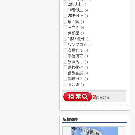
2階以上
(-)
10階以上
(-)
20階以上
(-)
最上階
(-)
南向き
(-)
角部屋
(-)
1階の物件
(-)
ワンフロア
(-)
高層ビル
(-)
事務所可
(-)
飲食店可
(-)
居抜物件
(-)
個別空調
(-)
都市ガス
(-)
下水道
(-)
2
件が該当
新着物件