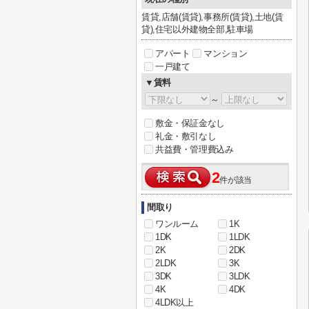
賃貸,店舗(賃貸),事務所(賃貸),土地(賃
貸),住宅以外建物全部,駐車場
アパート
マンション
一戸建て
▼賃料
～
敷金・保証金なし
礼金・敷引なし
共益費・管理費込み
2
件が該当
間取り
ワンルーム
1K
1DK
1LDK
2K
2DK
2LDK
3K
3DK
3LDK
4K
4DK
4LDK以上