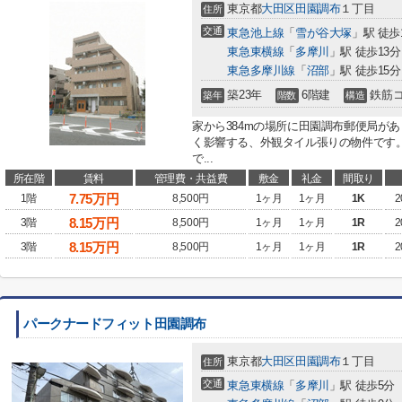
東京都
大田区
田園調布
１丁目
住所
交通
東急池上線
「
雪が谷大塚
」駅 徒歩
東急東横線
「
多摩川
」駅 徒歩13分
東急多摩川線
「
沼部
」駅 徒歩15分
築23年
6階建
鉄筋
築年
階数
構造
家から384mの場所に田園調布郵便局が
く影響する、外観タイル張りの物件です
で...
所在階
賃料
管理費・共益費
敷金
礼金
間取り
7.75
万円
1階
8,500円
1ヶ月
1ヶ月
1K
2
8.15
万円
3階
8,500円
1ヶ月
1ヶ月
1R
2
8.15
万円
3階
8,500円
1ヶ月
1ヶ月
1R
2
パークナードフィット田園調布
東京都
大田区
田園調布
１丁目
住所
交通
東急東横線
「
多摩川
」駅 徒歩5分