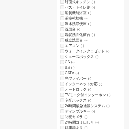
対面式キッチン
(-)
バス・トイレ別
(-)
追焚機能浴室
(-)
浴室乾燥機
(-)
温水洗浄便座
(-)
洗面台
(-)
洗髪洗面化粧台
(-)
独立洗面台
(-)
エアコン
(-)
ウォークインクロゼット
(-)
シューズボックス
(-)
CS
(-)
BS
(-)
CATV
(-)
光ファイバー
(-)
インターネット対応
(-)
オートロック
(-)
TVモニタ付インターホン
(-)
宅配ボックス
(-)
24時間緊急通報システム
(-)
ディンプルキー
(-)
防犯カメラ
(-)
24時間ゴミ出し可
(-)
駐車場あり
(-)