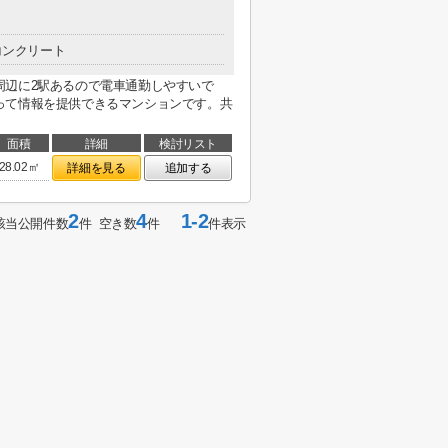
コンクリート
周辺に2駅あるので電車通勤しやすいで
って情報を提供できるマンションです。共
面積
詳細
検討リスト
28.02㎡
詳細を見る
追加する
2
4
1-2
該当公開件数
件 空き数
件
件表示