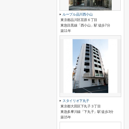
ルーブル品川西小山
東京都品川区荏原６丁目
東急目黒線「西小山」駅 徒歩7分
築11年
スタイリオ下丸子
東京都大田区下丸子３丁目
東急多摩川線「下丸子」駅 徒歩3分
築15年