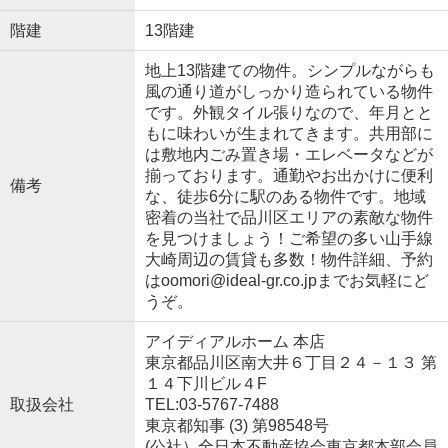
階建
13階建
地上13階建ての物件。シンプルながらも
風の通り道がしっかり造られている物件
です。外観タイル張りなので、年月とと
もに味わいが生まれてきます。共用部に
は敷地内ごみ置き場・エレベータなどが
揃っております。通勤やお出かけに便利
備考
な、徒歩6分に駅のある物件です。地域
密着の当社で品川区エリアの素敵な物件
を見つけましょう！ご希望の多い山手線
大崎周辺の賃貸も多数！物件詳細、予約
はoomori@ideal-gr.co.jpまでお気軽にど
うぞ。
アイディアルホーム 本店
東京都品川区南大井６丁目２４－１３ 第
１４下川ビル４F
取扱会社
TEL:03-5767-7488
東京都知事 (3) 第98548号
(公社）全日本不動産協会東京都本部会員