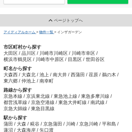
ページトップへ
アイディアルホーム
>
物件一覧
>
インザガーデン
市区町村から探す
大田区
/
品川区
/
川崎市川崎区
/
川崎市幸区
/
横浜市鶴見区
/
川崎市中原区
/
目黒区
/
世田谷区
町名から探す
大森西
/
大森北
/
池上
/
南大井
/
西蒲田
/
荏原
/
鵜の木
/
東六郷
/
仲池上
/
南幸町
路線から探す
京急本線
/
京浜東北線
/
東急池上線
/
東急多摩川線
/
都営浅草線
/
京急空港線
/
東急大井町線
/
南武線
/
京急大師線
/
東急目黒線
駅から探す
蒲田
/
大森
/
糀谷
/
京急蒲田
/
川崎
/
京急川崎
/
平和島
/
蓮沼
/
大森海岸
/
矢口渡