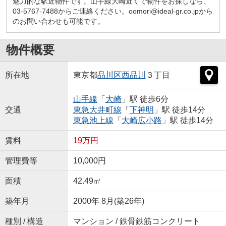
魅力的な駅近物件です。山手線大崎近くで物件をお探しなら、
03-5767-7488からご連絡ください。oomori@ideal-gr.co.jpから
のお問い合わせも可能です。
物件概要
所在地
東京都
品川区
西品川
３丁目
山手線
「
大崎
」駅 徒歩6分
交通
東急大井町線
「
下神明
」駅 徒歩14分
東急池上線
「
大崎広小路
」駅 徒歩14分
賃料
19万円
管理費等
10,000円
面積
42.49㎡
築年月
2000年 8月(築26年)
種別 / 構造
マンション / 鉄骨鉄筋コンクリート