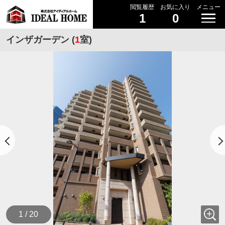
閲覧履歴
お気に入り
メニュー
1
0
インザガーデン (
1
室)
1 / 20