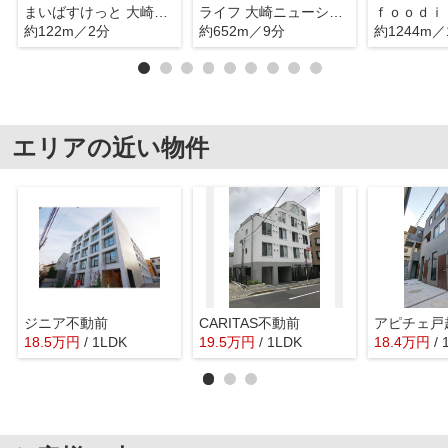
まいばすけっと 大崎駅前店
ライフ 大崎ニューシティ店
約122m／2分
約652m／9分
約1244m／
エリアの近い物件
ジニア不動前
CARITAS不動前
アピチェ戸
18.5
万
円
/ 1LDK
19.5
万
円
/ 1LDK
18.4
万
円
/