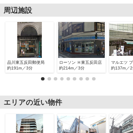
周辺施設
品川東五反田郵便局
ローソン Ｈ東五反田店
マルエツ プ
約191m／3分
約214m／3分
約137m／
エリアの近い物件