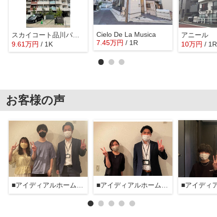
Cielo De La Musica
スカイコート品川パークサイドⅡ
アニール
7.45
万
円
/ 1R
9.61
万
円
/ 1K
10
万
円
/ 1R
お客様の声
■アイディアルホーム大森本店■
■アイディアルホーム大森本店■