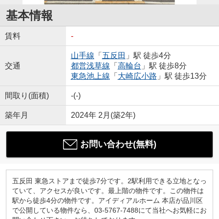
基本情報
賃料
-
山手線
「
五反田
」駅 徒歩4分
交通
都営浅草線
「
高輪台
」駅 徒歩8分
東急池上線
「
大崎広小路
」駅 徒歩13分
間取り(面積)
-(-)
築年月
2024年 2月(築2年)
お問い合わせ(無料)
五反田 東急ストアまで徒歩7分です。2駅利用できる立地となっ
ていて、アクセスが良いです。最上階の物件です。この物件は
駅から徒歩4分の物件です。アイディアルホーム 本店が品川区
で公開している物件なら、03-5767-7488にて当社へお気軽にお