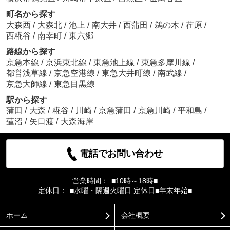
町名から探す
大森西
/
大森北
/
池上
/
南大井
/
西蒲田
/
鵜の木
/
荏原
/
西糀谷
/
南幸町
/
東六郷
路線から探す
京急本線
/
京浜東北線
/
東急池上線
/
東急多摩川線
/
都営浅草線
/
京急空港線
/
東急大井町線
/
南武線
/
京急大師線
/
東急目黒線
駅から探す
蒲田
/
大森
/
糀谷
/
川崎
/
京急蒲田
/
京急川崎
/
平和島
/
蓮沼
/
矢口渡
/
大森海岸
電話でお問い合わせ
営業時間：
■10時～18時■
定休日：
■水曜・隔週火曜日 定休日■年末年始■
ホーム
会社概要