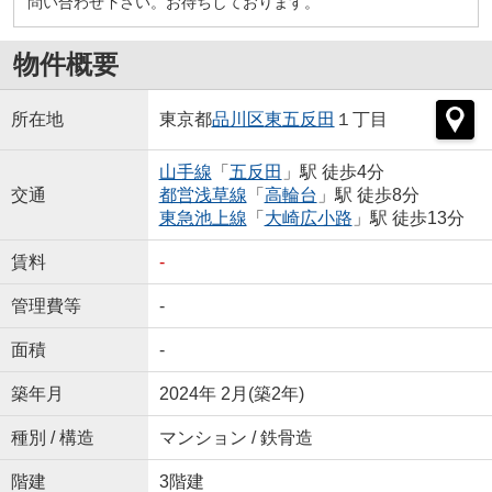
問い合わせ下さい。お待ちしております。
物件概要
所在地
東京都
品川区
東五反田
１丁目
山手線
「
五反田
」駅 徒歩4分
交通
都営浅草線
「
高輪台
」駅 徒歩8分
東急池上線
「
大崎広小路
」駅 徒歩13分
賃料
-
管理費等
-
面積
-
築年月
2024年 2月(築2年)
種別 / 構造
マンション / 鉄骨造
階建
3階建