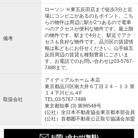
ローソン Ｈ東五反田店まで徒歩3分と近
場にコンビニがあるのもポイント。こち
らの物件は周辺に駅が2つあるので電車
へのアクセスが便利な物件です。最上階
の物件です。駅まで4分と、駅近でアク
備考
セスも良好な物件です。品川区の賃貸情
報は私どもにお任せください。山手線五
反田周辺の賃貸も種類豊富にございま
す。お電話でのお問い合わせは03-5767-
7488まで。
アイディアルホーム 本店
東京都品川区南大井６丁目２４－１３ 第
１４下川ビル４F
取扱会社
TEL:03-5767-7488
東京都知事 (3) 第98548号
(公社）全日本不動産協会東京都本部会員
(公社）首都圏不動産公正取引協議会加盟
お問い合わせ(無料)