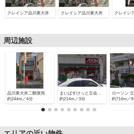
クレイシア品川東大井
クレイシア品川東大井
クレイシ
周辺施設
品川東大井二郵便局
まいばすけっと立会川駅北店
ローソン 
約244m／4分
約214m／3分
約716m／
エリアの近い物件