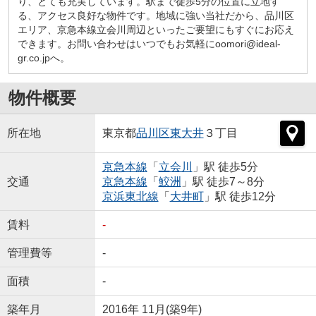
り、とても充実しています。駅まで徒歩5分の位置に立地す
る、アクセス良好な物件です。地域に強い当社だから、品川区
エリア、京急本線立会川周辺といったご要望にもすぐにお応え
できます。お問い合わせはいつでもお気軽にoomori@ideal-
gr.co.jpへ。
物件概要
所在地
東京都
品川区
東大井
３丁目
京急本線
「
立会川
」駅 徒歩5分
交通
京急本線
「
鮫洲
」駅 徒歩7～8分
京浜東北線
「
大井町
」駅 徒歩12分
賃料
-
管理費等
-
面積
-
築年月
2016年 11月(築9年)