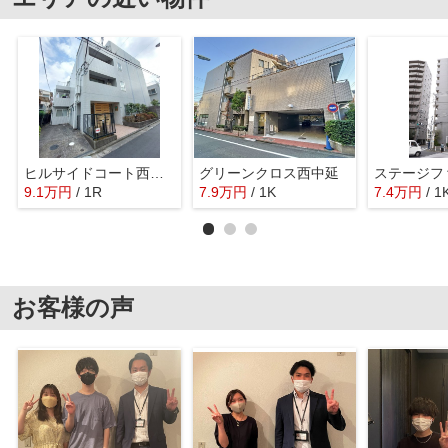
ヒルサイドコート西品川
グリーンクロス西中延
9.1
万
円
/ 1R
7.9
万
円
/ 1K
7.4
万
円
/ 1
お客様の声