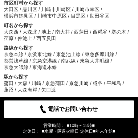
市区町村から探す
大田区
/
品川区
/
川崎市川崎区
/
川崎市幸区
/
横浜市鶴見区
/
川崎市中原区
/
目黒区
/
世田谷区
町名から探す
大森西
/
大森北
/
池上
/
南大井
/
西蒲田
/
西糀谷
/
鵜の木
/
荏原
/
仲池上
/
西五反田
路線から探す
京急本線
/
京浜東北線
/
東急池上線
/
東急多摩川線
/
都営浅草線
/
京急空港線
/
南武線
/
東急大井町線
/
京急大師線
/
東海道本線
駅から探す
蒲田
/
大森
/
川崎
/
京急蒲田
/
京急川崎
/
糀谷
/
平和島
/
蓮沼
/
大森海岸
/
矢口渡
電話でお問い合わせ
営業時間：
■10時～18時■
定休日：
■水曜・隔週火曜日 定休日■年末年始■