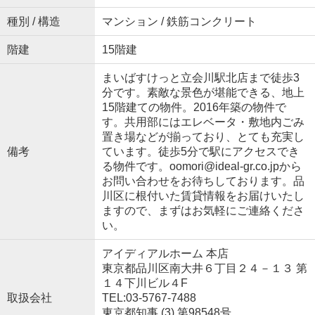
種別 / 構造
マンション / 鉄筋コンクリート
階建
15階建
まいばすけっと立会川駅北店まで徒歩3
分です。素敵な景色が堪能できる、地上
15階建ての物件。2016年築の物件で
す。共用部にはエレベータ・敷地内ごみ
置き場などが揃っており、とても充実し
備考
ています。徒歩5分で駅にアクセスでき
る物件です。oomori@ideal-gr.co.jpから
お問い合わせをお待ちしております。品
川区に根付いた賃貸情報をお届けいたし
ますので、まずはお気軽にご連絡くださ
い。
アイディアルホーム 本店
東京都品川区南大井６丁目２４－１３ 第
１４下川ビル４F
取扱会社
TEL:03-5767-7488
東京都知事 (3) 第98548号