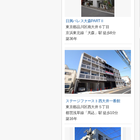
日興パレス大森PARTⅡ
東京都品川区南大井６丁目
京浜東北線「大森」駅 徒歩8分
築36年
ステージファースト西大井一番館
東京都品川区西大井５丁目
都営浅草線「馬込」駅 徒歩10分
築16年