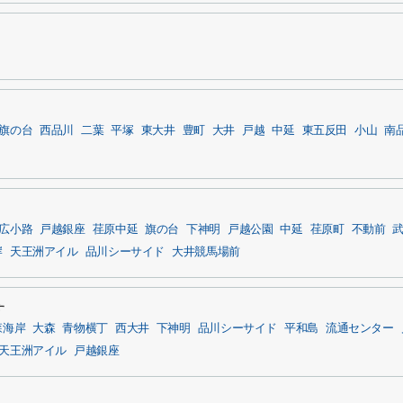
旗の台
西品川
二葉
平塚
東大井
豊町
大井
戸越
中延
東五反田
小山
南
広小路
戸越銀座
荏原中延
旗の台
下神明
戸越公園
中延
荏原町
不動前
岸
天王洲アイル
品川シーサイド
大井競馬場前
す
森海岸
大森
青物横丁
西大井
下神明
品川シーサイド
平和島
流通センター
天王洲アイル
戸越銀座