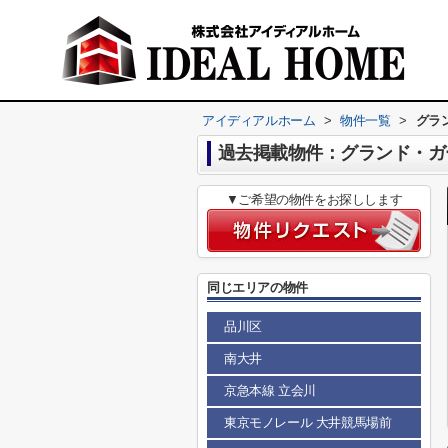
アイディアルホーム
>
物件一覧
>
グラ
過去掲載物件：グランド・ガ
▼ご希望の物件をお探しします
同じエリアの物件
品川区
南大井
京急本線 立会川
東京モノレール 大井競馬場前