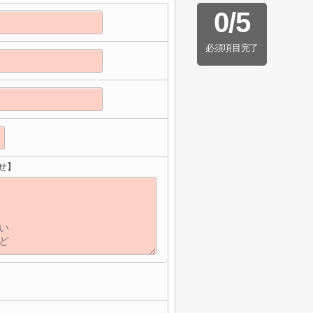
0
/
5
必須項目完了
せ】