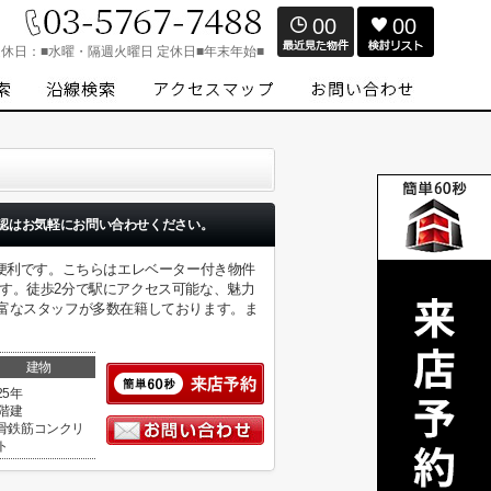
00
00
定休日：
■水曜・隔週火曜日 定休日■年末年始■
認はお気軽にお問い合わせください。
に便利です。こちらはエレベーター付き物件
す。徒歩2分で駅にアクセス可能な、魅力
富なスタッフが多数在籍しております。ま
建物
25年
5階建
骨鉄筋コンクリ
ト