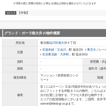
※写真や図と実際の現状とが異なる場合は現状を優先させていただきます
【外観】
コメント
グランド・ガーラ南大井
の物件概要
所在地
東京都
品川区
南大井
４丁目
京急本線
「
立会川
」駅 徒歩2分
東京モノレー
交通
京浜東北線
「
大井町
」駅 徒歩16分
賃料
-
管理費・共
面積
-
築年月（築
マンション / 鉄骨鉄筋コンク
種別/構造
階建
リート
近くにはローソン 立会川(徒歩4分)がありちょ
みにフィットする外観タイルの物件。こちらはエ
備考
分の位置に立地する、アクセス良好な物件です。
エリアの賃貸情報がございます。ご質問、見学予約など
oomori@ideal-gr.co.jpまで。