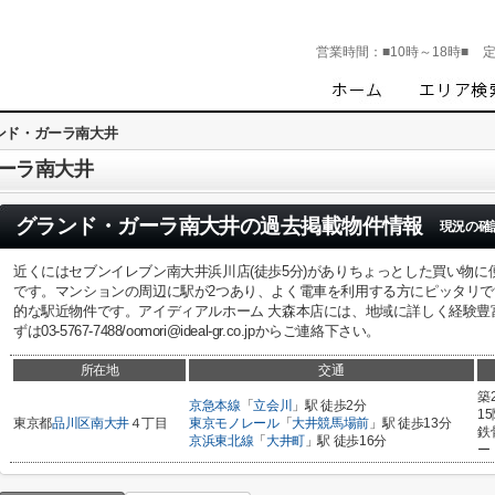
営業時間：
■10時～18時■
ンド・ガーラ南大井
ーラ南大井
グランド・ガーラ南大井
の過去掲載物件情報
現況の確
近くにはセブンイレブン南大井浜川店(徒歩5分)がありちょっとした買い物
です。マンションの周辺に駅が2つあり、よく電車を利用する方にピッタリで
的な駅近物件です。アイディアルホーム 大森本店には、地域に詳しく経験豊
ずは03-5767-7488/oomori@ideal-gr.co.jpからご連絡下さい。
所在地
交通
築
京急本線
「
立会川
」駅 徒歩2分
1
東京都
品川区
南大井
４丁目
東京モノレール
「
大井競馬場前
」駅 徒歩13分
鉄
京浜東北線
「
大井町
」駅 徒歩16分
ー