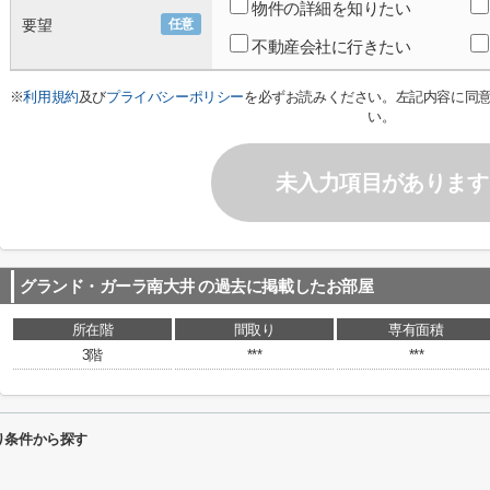
物件の詳細を知りたい
要望
任意
不動産会社に行きたい
※
利用規約
及び
プライバシーポリシー
を必ずお読みください。左記内容に同
い。
未入力項目があります
グランド・ガーラ南大井
の過去に掲載したお部屋
所在階
間取り
専有面積
3階
***
***
り条件から探す