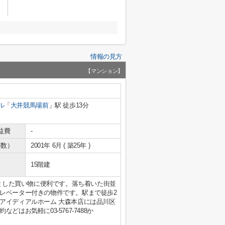
情報の見方
【マンション】
ル
「
大井競馬場前
」駅 徒歩13分
益費
-
年数）
2001年 6月 ( 築25年 )
15階建
っとした買い物に便利です。落ち着いた街並
レベーター付きの物件です。駅まで徒歩2
アイディアルホーム 大森本店には品川区
はお気軽に03-5767-7488か