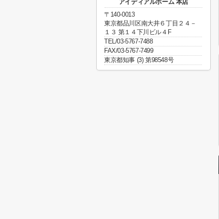
アイディアルホーム 本店
〒140-0013
東京都品川区南大井６丁目２４－
１３ 第１４下川ビル４F
TEL/03-5767-7488
FAX/03-5767-7499
東京都知事 (3) 第98548号