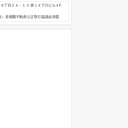
６丁目２４－１３ 第１４下川ビル４F
公社）首都圏不動産公正取引協議会加盟