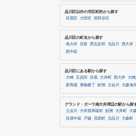
品川区以外の市区町村から探す
目黒区
大田区
世田谷区
品川区の町名から探す
南大井
荏原
西五反田
北品川
西大井
西中延
品川区にある駅から探す
大崎
五反田
目黒
大井町
西大井
大崎
新馬場
青物横丁
鮫洲
立会川
大森海
グランド・ガーラ南大井周辺の駅から探
立会川
大井競馬場前
鮫洲
大井町
大
荏原中延
戸越
荏原町
北品川
大森町