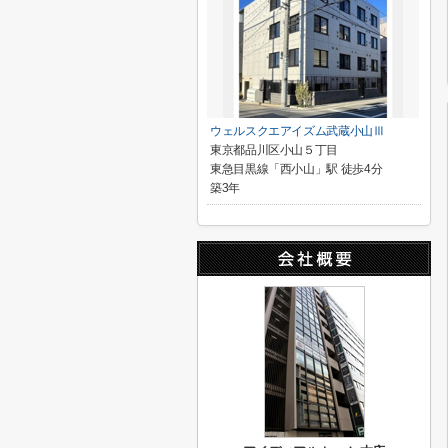
ウェルスクエアイズム武蔵小山Ⅲ
東京都品川区小山５丁目
東急目黒線「西小山」駅 徒歩4分
築3年