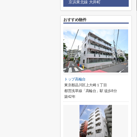
京浜東北線 大井町
おすすめ物件
トップ高輪台
東京都品川区上大崎１丁目
都営浅草線「高輪台」駅 徒歩8分
築42年