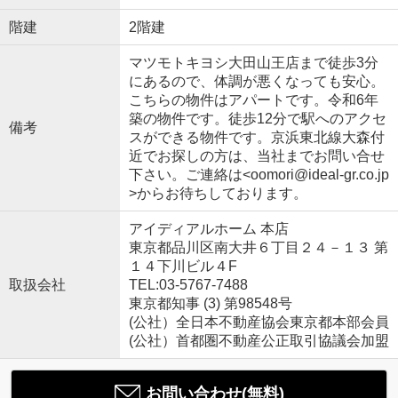
階建
2階建
マツモトキヨシ大田山王店まで徒歩3分
にあるので、体調が悪くなっても安心。
こちらの物件はアパートです。令和6年
築の物件です。徒歩12分で駅へのアクセ
備考
スができる物件です。京浜東北線大森付
近でお探しの方は、当社までお問い合せ
下さい。ご連絡は<oomori@ideal-gr.co.jp
>からお待ちしております。
アイディアルホーム 本店
東京都品川区南大井６丁目２４－１３ 第
１４下川ビル４F
取扱会社
TEL:03-5767-7488
東京都知事 (3) 第98548号
(公社）全日本不動産協会東京都本部会員
(公社）首都圏不動産公正取引協議会加盟
お問い合わせ(無料)