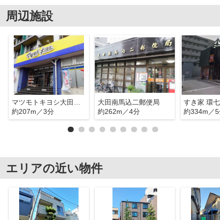
周辺施設
マツモトキヨシ大田山王店
大田南馬込二郵便局
すき家 環
約207m／3分
約262m／4分
約334m／
エリアの近い物件