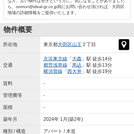
な方、古い物件は苦手という方に。気になることがありました
ら、oomori@ideal-gr.co.jp宛にお問い合わせ頂ければ、大田区
地域の詳細情報をご提供いたします。
物件概要
所在地
東京都
大田区
山王
２丁目
京浜東北線
「
大森
」駅 徒歩14分
交通
都営浅草線
「
馬込
」駅 徒歩13分
横須賀線
「
西大井
」駅 徒歩19分
賃料
-
管理費等
-
面積
-
築年月
2024年 1月(築2年)
種別 / 構造
アパート / 木造