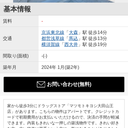
基本情報
賃料
-
京浜東北線
「
大森
」駅 徒歩14分
交通
都営浅草線
「
馬込
」駅 徒歩13分
横須賀線
「
西大井
」駅 徒歩19分
間取り(面積)
-(-)
築年月
2024年 1月(築2年)
お問い合わせ(無料)
家から徒歩3分にドラッグストア「マツモトキヨシ大田山王
店」があります。こちらの物件はアパートです。クレジットカ
ードで初期費用がお支払いいただけるので、決済の手間が軽減
できます。内装もきれいな一押しの築浅物件です。きれい好き