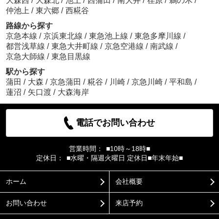
大森西
/
大森北
/
池上
/
西蒲田
/
南大井
/
荏原
/
鵜の木
/
仲池上
/
東六郷
/
西糀谷
路線から探す
京急本線
/
京浜東北線
/
東急池上線
/
東急多摩川線
/
都営浅草線
/
東急大井町線
/
京急空港線
/
南武線
/
京急大師線
/
東急目黒線
駅から探す
蒲田
/
大森
/
京急蒲田
/
糀谷
/
川崎
/
京急川崎
/
平和島
/
蓮沼
/
矢口渡
/
大森海岸
電話でお問い合わせ
営業時間：
■10時～18時■
定休日：
■水曜・隔週火曜日 定休日■年末年始■
ホーム
会社概要
お問い合わせ
来店予約