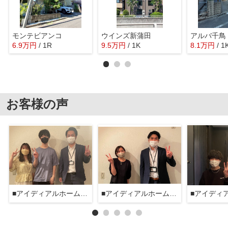
モンテビアンコ
ウインズ新蒲田
アルバ千鳥
6.9
万
円
/ 1R
9.5
万
円
/ 1K
8.1
万
円
/ 1
お客様の声
■アイディアルホーム大森本店■
■アイディアルホーム大森本店■