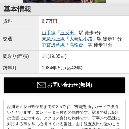
基本情報
賃料
6.7万円
山手線
「
五反田
」駅 徒歩5分
交通
東急池上線
「
大崎広小路
」駅 徒歩11分
都営浅草線
「
高輪台
」駅 徒歩11分
間取り(面積)
1K(19.35㎡)
築年月
1984年 5月(築42年)
お問い合わせ(無料)
品川東五反田郵便局まで313mです。初期費用はカードで決済
いただけます。エレベーター付きの物件です。駅まで徒歩5分
の位置に立地する、アクセス良好な物件です。丁寧かつ迅速に
対応する事を常に心掛けている当社。山手線五反田付近のこと