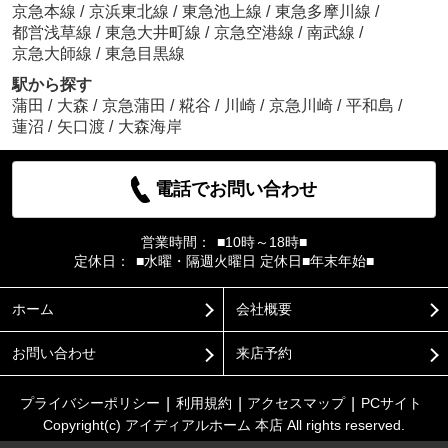
京急本線
/
京浜東北線
/
東急池上線
/
東急多摩川線
/
都営浅草線
/
東急大井町線
/
京急空港線
/
南武線
/
京急大師線
/
東急目黒線
駅から探す
蒲田
/
大森
/
京急蒲田
/
糀谷
/
川崎
/
京急川崎
/
平和島
/
蓮沼
/
矢口渡
/
大森海岸
電話でお問い合わせ
営業時間：
■10時～18時■
定休日：
■水曜・隔週火曜日 定休日■年末年始■
ホーム
会社概要
お問い合わせ
来店予約
プライバシーポリシー
利用規約
アクセスマップ
PCサイト
Copyright(c) アイディアルホーム 本店 All rights reserved.