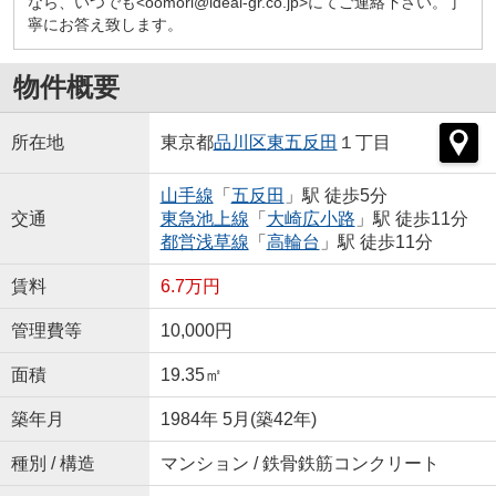
なら、いつでも<oomori@ideal-gr.co.jp>にてご連絡下さい。丁
寧にお答え致します。
物件概要
所在地
東京都
品川区
東五反田
１丁目
山手線
「
五反田
」駅 徒歩5分
交通
東急池上線
「
大崎広小路
」駅 徒歩11分
都営浅草線
「
高輪台
」駅 徒歩11分
賃料
6.7万円
管理費等
10,000円
面積
19.35㎡
築年月
1984年 5月(築42年)
種別 / 構造
マンション / 鉄骨鉄筋コンクリート