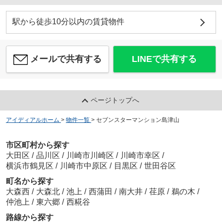
駅から徒歩10分以内の賃貸物件
メールで共有する
LINEで共有する
ページトップへ
アイディアルホーム
>
物件一覧
>
セブンスターマンション島津山
市区町村から探す
大田区
/
品川区
/
川崎市川崎区
/
川崎市幸区
/
横浜市鶴見区
/
川崎市中原区
/
目黒区
/
世田谷区
町名から探す
大森西
/
大森北
/
池上
/
西蒲田
/
南大井
/
荏原
/
鵜の木
/
仲池上
/
東六郷
/
西糀谷
路線から探す