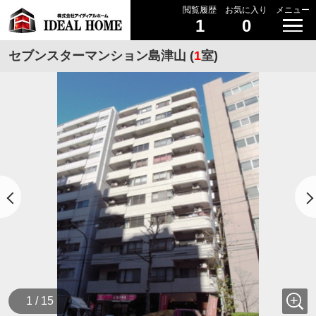
閲覧履歴
お気に入り
メニュー
1
0
セブンスターマンション島津山 (
1
室)
1 / 15