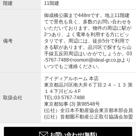
階建
11階建
御成橋公園まで448mです。地上11階建
てで景色も良く、多数のお問い合わせを
いただいております。物件の周辺に駅が
2つあり、よく電車を利用する方にピッ
備考
タリです。周辺には、徒歩5分で利用で
きる駅があります。品川区で探すなら山
手線五反田周辺はいかがでしょうか。03
-5767-7488やoomori@ideal-gr.co.jpより
いつでもご連絡ください。
アイディアルホーム 本店
東京都品川区南大井６丁目２４－１３ 第
１４下川ビル４F
取扱会社
TEL:03-5767-7488
東京都知事 (3) 第98548号
(公社）全日本不動産協会東京都本部会員
(公社）首都圏不動産公正取引協議会加盟
お問い合わせ(無料)