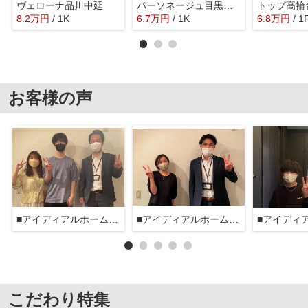
ヴェローナ品川中延
パーソネージュ目黒不動前
トップ高輪
8.2
万
円
/ 1K
6.7
万
円
/ 1K
6.8
万
円
/ 1
お客様の声
■アイディアルホーム大森本店■
■アイディアルホーム大森本店■
こだわり特集