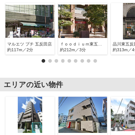
マルエツ プチ 五反田店
ｆｏｏｄｉｕｍ東五反田
品川東五反
約117m／2分
約212m／3分
約313m／
エリアの近い物件