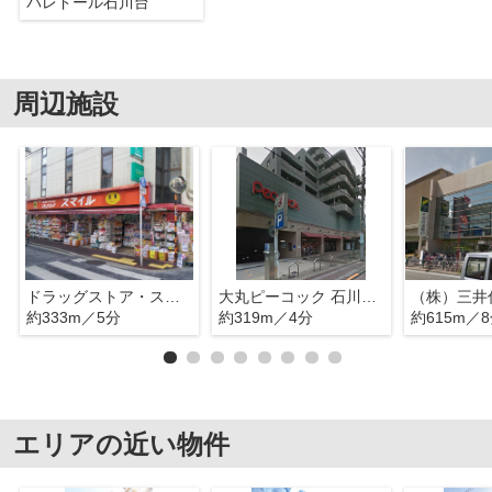
パレドール石川台
周辺施設
ドラッグストア・スマイル 石川台店
大丸ピーコック 石川台店
約333m／5分
約319m／4分
約615m／
エリアの近い物件