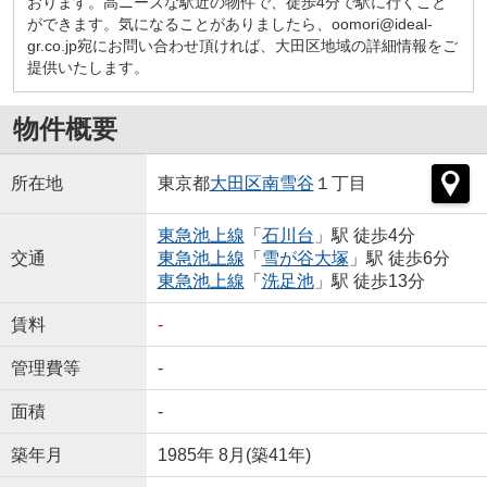
おります。高ニーズな駅近の物件で、徒歩4分で駅に行くこと
ができます。気になることがありましたら、oomori@ideal-
gr.co.jp宛にお問い合わせ頂ければ、大田区地域の詳細情報をご
提供いたします。
物件概要
所在地
東京都
大田区
南雪谷
１丁目
東急池上線
「
石川台
」駅 徒歩4分
交通
東急池上線
「
雪が谷大塚
」駅 徒歩6分
東急池上線
「
洗足池
」駅 徒歩13分
賃料
-
管理費等
-
面積
-
築年月
1985年 8月(築41年)