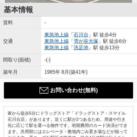
基本情報
賃料
-
東急池上線
「
石川台
」駅 徒歩4分
交通
東急池上線
「
雪が谷大塚
」駅 徒歩6分
東急池上線
「
洗足池
」駅 徒歩13分
間取り(面積)
-(-)
築年月
1985年 8月(築41年)
お問い合わせ(無料)
家から徒歩5分にドラッグストア「ドラッグストア・スマイル
石川台店」があります。近くに駅が2つあるため、用途や行き
先に応じて駅を選べる物件です。初期費用のカード決済ができ
ます。共用部にはエレベータ・敷地内ごみ置き場などが揃って