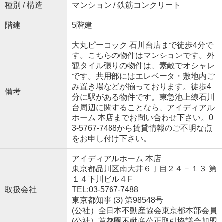
種別 / 構造
マンション / 鉄筋コンクリート
階建
5階建
大丸ピーコック 石川台店まで徒歩4分で
す。こちらの物件はマンションです。外
観タイル張りの物件は、素敵でオシャレ
です。共用部にはエレベータ・敷地内ご
み置き場などが揃っております。徒歩4
備考
分に駅がある物件です。東急池上線石川
台周辺に関することなら、アイディアル
ホーム 本店までお問い合わせ下さい。0
3-5767-7488から賃貸情報のご不明な点
をお申し付け下さい。
アイディアルホーム 本店
東京都品川区南大井６丁目２４－１３ 第
１４下川ビル４F
取扱会社
TEL:03-5767-7488
東京都知事 (3) 第98548号
(公社）全日本不動産協会東京都本部会員
(公社）首都圏不動産公正取引協議会加盟