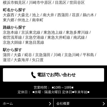
横浜市鶴見区
/
川崎市中原区
/
目黒区
/
世田谷区
町名から探す
大森西
/
大森北
/
池上
/
南大井
/
西蒲田
/
荏原
/
鵜の木
/
東六郷
/
仲池上
/
南幸町
路線から探す
京急本線
/
京浜東北線
/
東急池上線
/
東急多摩川線
/
都営浅草線
/
京急空港線
/
東急大井町線
/
南武線
/
京急大師線
/
東急目黒線
駅から探す
蒲田
/
大森
/
糀谷
/
京急蒲田
/
川崎
/
京急川崎
/
平和島
/
蓮沼
/
大森海岸
/
矢口渡
電話でお問い合わせ
営業時間：
■10時～18時■
定休日：
■水曜・隔週火曜日 定休日■年末年始■
ホーム
会社概要