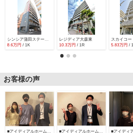
シンシア蒲田ステーションプラザ
レジディア大森東
スカイコー
8.6
万
円
/ 1K
10.3
万
円
/ 1R
5.83
万
円
/ 
お客様の声
■アイディアルホーム大森本店■
■アイディアルホーム大森本店■