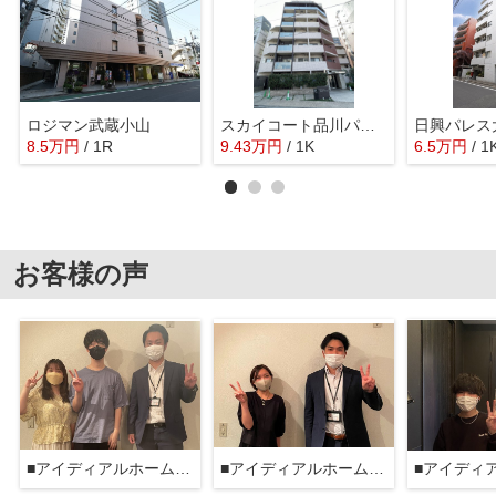
ロジマン武蔵小山
スカイコート品川パークサイド
日興パレス大
8.5
万
円
/ 1R
9.43
万
円
/ 1K
6.5
万
円
/ 1
お客様の声
■アイディアルホーム大森本店■
■アイディアルホーム大森本店■