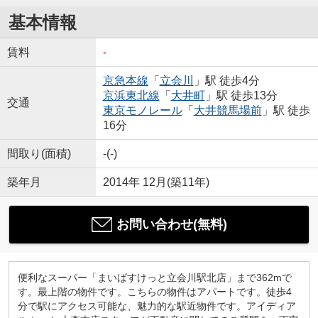
基本情報
賃料
-
京急本線
「
立会川
」駅 徒歩4分
京浜東北線
「
大井町
」駅 徒歩13分
交通
東京モノレール
「
大井競馬場前
」駅 徒歩
16分
間取り(面積)
-(-)
築年月
2014年 12月(築11年)
お問い合わせ(無料)
便利なスーパー「まいばすけっと立会川駅北店」まで362mで
す。最上階の物件です。こちらの物件はアパートです。徒歩4
分で駅にアクセス可能な、魅力的な駅近物件です。アイディア