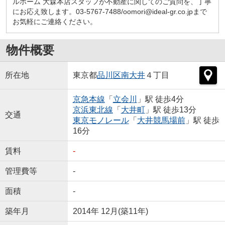
ルホーム 大森本店スタッフが不動産に関してのご質問を、丁寧
にお応え致します。03-5767-7488/oomori@ideal-gr.co.jpまで
お気軽にご連絡ください。
物件概要
所在地
東京都
品川区
南大井
４丁目
京急本線
「
立会川
」駅 徒歩4分
京浜東北線
「
大井町
」駅 徒歩13分
交通
東京モノレール
「
大井競馬場前
」駅 徒歩
16分
賃料
-
管理費等
-
面積
-
築年月
2014年 12月(築11年)