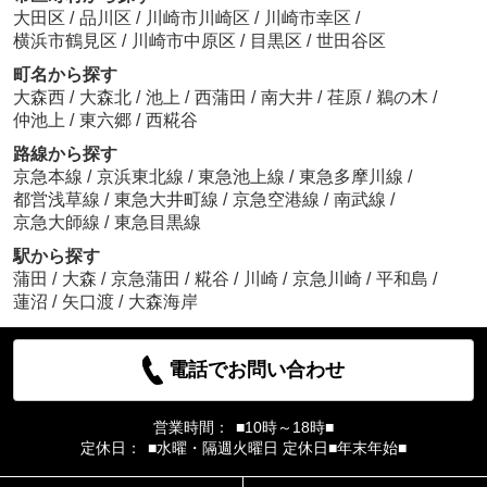
大田区
/
品川区
/
川崎市川崎区
/
川崎市幸区
/
横浜市鶴見区
/
川崎市中原区
/
目黒区
/
世田谷区
町名から探す
大森西
/
大森北
/
池上
/
西蒲田
/
南大井
/
荏原
/
鵜の木
/
仲池上
/
東六郷
/
西糀谷
路線から探す
京急本線
/
京浜東北線
/
東急池上線
/
東急多摩川線
/
都営浅草線
/
東急大井町線
/
京急空港線
/
南武線
/
京急大師線
/
東急目黒線
駅から探す
蒲田
/
大森
/
京急蒲田
/
糀谷
/
川崎
/
京急川崎
/
平和島
/
蓮沼
/
矢口渡
/
大森海岸
電話でお問い合わせ
営業時間：
■10時～18時■
定休日：
■水曜・隔週火曜日 定休日■年末年始■