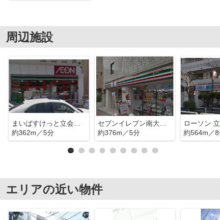
周辺施設
まいばすけっと立会川駅北店
セブンイレブン南大井浜川店
ローソン 
約362m／5分
約376m／5分
約564m／
エリアの近い物件