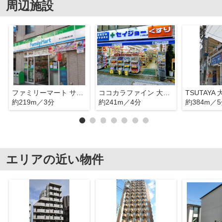
周辺施設
ファミリーマート サンズ大岡山北口店
ココカラファイン 大岡山店
TSUTAYA
約219m／3分
約241m／4分
約384m／
エリアの近い物件