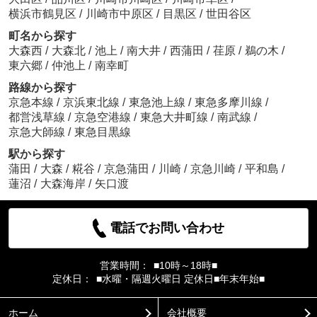
横浜市鶴見区
/
川崎市中原区
/
目黒区
/
世田谷区
町名から探す
大森西
/
大森北
/
池上
/
南大井
/
西蒲田
/
荏原
/
鵜の木
/
東六郷
/
仲池上
/
南幸町
路線から探す
京急本線
/
京浜東北線
/
東急池上線
/
東急多摩川線
/
都営浅草線
/
京急空港線
/
東急大井町線
/
南武線
/
京急大師線
/
東急目黒線
駅から探す
蒲田
/
大森
/
糀谷
/
京急蒲田
/
川崎
/
京急川崎
/
平和島
/
蓮沼
/
大森海岸
/
矢口渡
電話でお問い合わせ
営業時間：
■10時～18時■
定休日：
■水曜・隔週火曜日 定休日■年末年始■
ホーム
会社概要