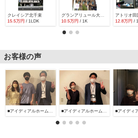
クレイシア北千束
グランアリュール大鳥居
アトリオ田
15.5
万
円
/ 1LDK
10.5
万
円
/ 1K
12.8
万
円
/
お客様の声
■アイディアルホーム大森本店■
■アイディアルホーム大森本店■