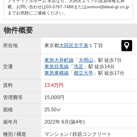
アイディアルホーム 本店なら、大田区エリアの賃貸情報も満
載。お問い合わせは03-5767-7488またはoomori@ideal-gr.co.jp
までお気軽にご連絡ください。
物件概要
所在地
東京都
大田区
北千束
１丁目
東急大井町線
「
大岡山
」駅 徒歩7分
交通
東急目黒線
「
洗足
」駅 徒歩14分
東急東横線
「
都立大学
」駅 徒歩17分
賃料
13.4万円
管理費等
15,000円
面積
25.50㎡
築年月
2022年 6月(築4年)
種別 / 構造
マンション / 鉄筋コンクリート