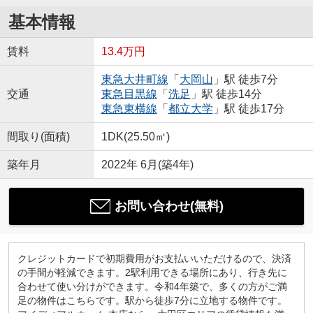
基本情報
賃料
13.4万円
東急大井町線
「
大岡山
」駅 徒歩7分
交通
東急目黒線
「
洗足
」駅 徒歩14分
東急東横線
「
都立大学
」駅 徒歩17分
間取り(面積)
1DK(25.50㎡)
築年月
2022年 6月(築4年)
お問い合わせ(無料)
クレジットカードで初期費用がお支払いいただけるので、決済
の手間が軽減できます。2駅利用できる場所にあり、行き先に
合わせて使い分けができます。令和4年築で、多くの方がご満
足の物件はこちらです。駅から徒歩7分に立地する物件です。