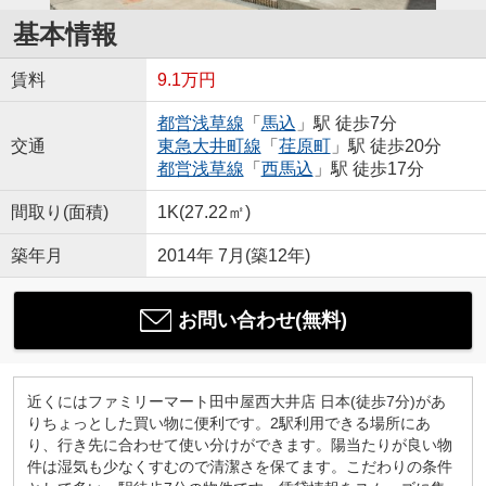
基本情報
賃料
9.1万円
都営浅草線
「
馬込
」駅 徒歩7分
交通
東急大井町線
「
荏原町
」駅 徒歩20分
都営浅草線
「
西馬込
」駅 徒歩17分
間取り(面積)
1K(27.22㎡)
築年月
2014年 7月(築12年)
お問い合わせ(無料)
近くにはファミリーマート田中屋西大井店 日本(徒歩7分)があ
りちょっとした買い物に便利です。2駅利用できる場所にあ
り、行き先に合わせて使い分けができます。陽当たりが良い物
件は湿気も少なくすむので清潔さを保てます。こだわりの条件