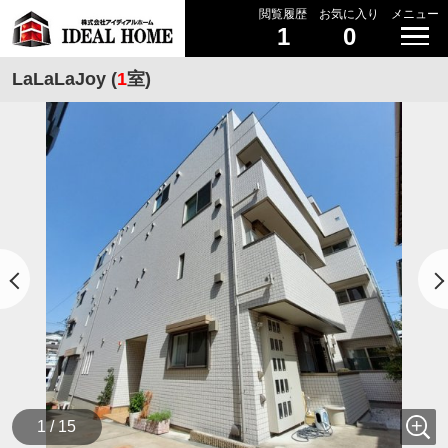
閲覧履歴
お気に入り
メニュー
1
0
LaLaLaJoy (
1
室)
1 / 15