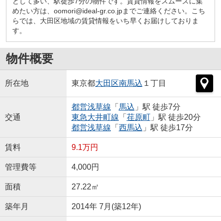
として多い、駅徒歩7分の物件です。賃貸情報をスムーズに集
めたい方は、oomori@ideal-gr.co.jpまでご連絡ください。こち
らでは、大田区地域の賃貸情報をいち早くお届けしておりま
す。
物件概要
所在地
東京都
大田区
南馬込
１丁目
都営浅草線
「
馬込
」駅 徒歩7分
交通
東急大井町線
「
荏原町
」駅 徒歩20分
都営浅草線
「
西馬込
」駅 徒歩17分
賃料
9.1万円
管理費等
4,000円
面積
27.22㎡
築年月
2014年 7月(築12年)