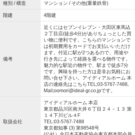
種別 / 構造
マンション / その他(重量鉄骨)
階建
4階建
近くにはセブンイレブン・大田区東馬込
２丁目店(徒歩4分)がありちょっとした買
い物に便利です。こちらのマンションで
は初期費用をカードでお支払いいただけ
ます。付近に駅が2つあるので、用途や
備考
行き先によって経路を選べる物件です。
魅力的な駅近の物件で、駅まで徒歩7分
です。興味を持った方は是非お気軽にお
問い合せ下さい。アイディアルホーム 本
店の連絡先はこちらTEL;03-5767-7488,
Mail;oomori@ideal-gr.co.jpです。
アイディアルホーム 本店
東京都品川区南大井６丁目２４－１３ 第
１４下川ビル４F
取扱会社
TEL:03-5767-7488
東京都知事 (3) 第98548号
(公社）全日本不動産協会東京都本部会員