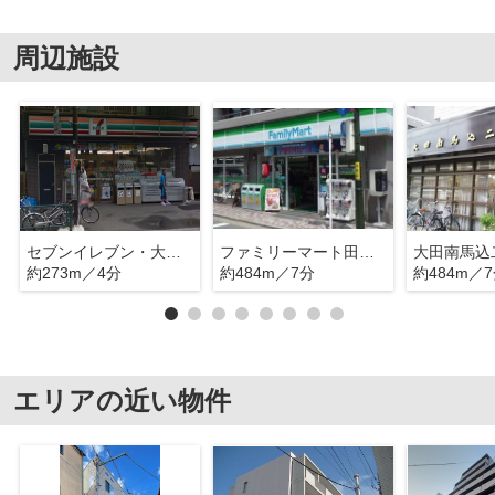
周辺施設
セブンイレブン・大田区東馬込２丁目店
ファミリーマート田中屋西大井店 日本
大田南馬込
約273m／4分
約484m／7分
約484m／
エリアの近い物件