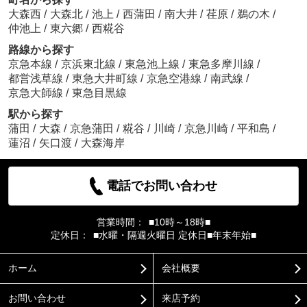
大森西
/
大森北
/
池上
/
西蒲田
/
南大井
/
荏原
/
鵜の木
/
仲池上
/
東六郷
/
西糀谷
路線から探す
京急本線
/
京浜東北線
/
東急池上線
/
東急多摩川線
/
都営浅草線
/
東急大井町線
/
京急空港線
/
南武線
/
京急大師線
/
東急目黒線
駅から探す
蒲田
/
大森
/
京急蒲田
/
糀谷
/
川崎
/
京急川崎
/
平和島
/
蓮沼
/
矢口渡
/
大森海岸
電話でお問い合わせ
営業時間：
■10時～18時■
定休日：
■水曜・隔週火曜日 定休日■年末年始■
ホーム
会社概要
お問い合わせ
来店予約