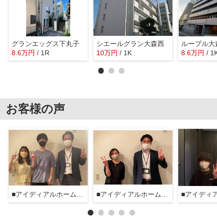
グランエッグス下丸子
シエールグラン大森西
ルーブル大
8.6
万
円
/ 1R
10
万
円
/ 1K
8.6
万
円
/ 1
お客様の声
■アイディアルホーム大森本店■
■アイディアルホーム大森本店■