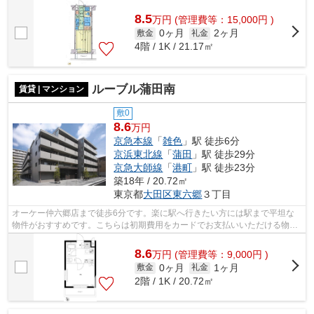
用部には敷地内ごみ置き場・エレベータ...
8.5
万
円
(管理費等：15,000円 )
0ヶ月
2ヶ月
敷金
礼金
4階 / 1K / 21.17㎡
ルーブル蒲田南
賃貸 | マンション
敷0
8.6
万円
京急本線
「
雑色
」駅 徒歩6分
京浜東北線
「
蒲田
」駅 徒歩29分
京急大師線
「
港町
」駅 徒歩23分
築18年 / 20.72㎡
東京都
大田区
東六郷
３丁目
オーケー仲六郷店まで徒歩6分です。楽に駅へ行きたい方には駅まで平坦な
物件がおすすめです。こちらは初期費用をカードでお支払いいただける物件
です。共用部には敷地内ごみ置き場・エ...
8.6
万
円
(管理費等：9,000円 )
0ヶ月
1ヶ月
敷金
礼金
2階 / 1K / 20.72㎡