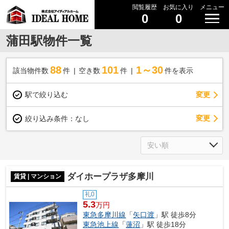
閲覧履歴
お気に入り
メニュー
0
0
蒲田駅物件一覧
88
101
1～30
該当物件数
件
空き数
件
件を表示
駅で絞り込む
変更
変更
絞り込み条件：
なし
ダイホープラザ多摩川
賃貸 | マンション
礼0
5.3
万円
東急多摩川線
「
矢口渡
」駅 徒歩8分
東急池上線
「
蓮沼
」駅 徒歩18分