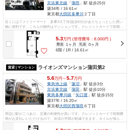
京浜東北線
「
蒲田
」駅 徒歩25分
築34年 / 16.61㎡
東京都
大田区
多摩川
２丁目
近くにはファミリーマート 多摩川1丁目(徒歩6分)がありちょっとした買い
物に便利です。こちらの物件はマンションです。クレジットカードで初期費
用がお支払いいただけるので、決済の...
5.3
万
円
(管理費等：8,000円 )
1ヶ月
0ヶ月
敷金
礼金
6階 / 1R / 16.61㎡
ライオンズマンション蒲田第2
賃貸 | マンション
5.6
5.7
万円～
万円
東急池上線
「
蓮沼
」駅 徒歩3分
京浜東北線
「
蒲田
」駅 徒歩10分
東急多摩川線
「
矢口渡
」駅 徒歩15分
築37年 / 16.20㎡
東京都
大田区
西蒲田
６丁目
周辺に駅が二つあり、交通の利便性が高いです。クレジットカードで初期費
用がお支払いいただけるので、決済の手間が軽減できます。タイルが張られ
ているきれいな外観も特徴の一つです...