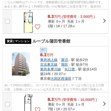
こちらの物件はアパートです。移動範囲が広がる2駅利用可能な物件です。
あると使い勝手がよく利便性が高いのが敷地内ごみ置き場です。徒歩3分の
位置に駅がある物件です。大田区に詳し...
8.3
万
円
(管理費等：3,000円 )
0ヶ月
1ヶ月
敷金
礼金
1階 / 1K / 17.28㎡
ルーブル蒲田壱番館
賃貸 | マンション
敷0
8.3
万円
東急池上線
「
蓮沼
」駅 徒歩2分
京浜東北線
「
蒲田
」駅 徒歩7分
東急多摩川線
「
矢口渡
」駅 徒歩14分
築24年 / 20.07㎡
東京都
大田区
西蒲田
７丁目
歩いて248mの場所に、ヨークマートがあります。やっぱり気になる上の階
の音。上階無しのマンションは大丈夫です。駅まで平坦な場所で移動もラク
な物件です。共用部にはエレベータ・敷...
8.3
万
円
(管理費等：16,000円 )
0ヶ月
1ヶ月
敷金
礼金
7階 / 1K / 20.07㎡