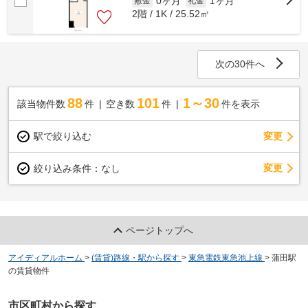
0ヶ月
1ヶ月
敷金
礼金
2階 / 1K / 25.52㎡
次の30件へ
88
101
1～30
該当物件数
件
空き数
件
件を表示
駅で絞り込む
変更
変更
絞り込み条件：
なし
ページトップへ
アイディアルホーム
>
(賃貸)路線・駅から探す
>
東急電鉄東急池上線
>
蒲田駅
の賃貸物件
市区町村から探す