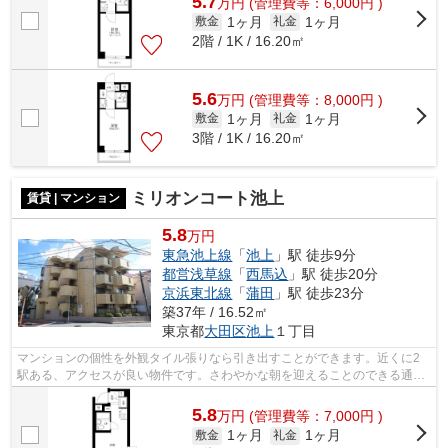
5.7
万
円
(管理費等：6,000円 )
1ヶ月
1ヶ月
敷金
礼金
2階 / 1K / 16.20㎡
5.6
万
円
(管理費等：8,000円 )
1ヶ月
1ヶ月
敷金
礼金
3階 / 1K / 16.20㎡
ミリオンコート池上
賃貸 | マンション
5.8
万円
東急池上線
「
池上
」駅 徒歩9分
都営浅草線
「
西馬込
」駅 徒歩20分
京浜東北線
「
蒲田
」駅 徒歩23分
築37年 / 16.52㎡
東京都
大田区
池上
１丁目
マンションの個性を外観タイル張りなら引き出すことができます。近くに2
駅ある、アクセスが良い物件です。さわやかな朝を迎えることのできる通風
良好なマンション。通勤やお出かけに便...
5.8
万
円
(管理費等：7,000円 )
1ヶ月
1ヶ月
敷金
礼金