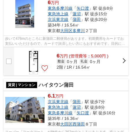
6
万円
東急多摩川線
「
矢口渡
」駅 徒歩8分
東急池上線
「
蓮沼
」駅 徒歩15分
京浜東北線
「
蒲田
」駅 徒歩20分
築34年 / 16.54㎡
東京都
大田区
多摩川
２丁目
歩いて476mのところに新蒲田二郵便局があります。初期費用をカードでお
支払いいただけるので、カードで決済したい方にもおすすめです。目的に応
じて駅を選べることが、2駅利用できるこ...
6
万
円
(管理費等：5,000円 )
0ヶ月
0ヶ月
敷金
礼金
2階 / 1R / 16.54㎡
ハイタウン蒲田
賃貸 | マンション
6.1
万円
京浜東北線
「
蒲田
」駅 徒歩7分
東急池上線
「
蓮沼
」駅 徒歩8分
東急多摩川線
「
矢口渡
」駅 徒歩16分
築35年 / 16.36㎡
東京都
大田区
西蒲田
８丁目