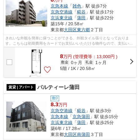
京急本線
「
雑色
」駅 徒歩7分
京急空港線
「
糀谷
」駅 徒歩17分
京浜東北線
「
蒲田
」駅 徒歩22分
築15年 / 20.58㎡
東京都
大田区
東六郷
２丁目
きれいな外観を簡単に保つことができる、外観タイル張りとなっておりま
す。こちらは初期費用をカードでお支払いいただける物件なので、支払い手
続きの手間が省けます。こちらの物件は...
8
万
円
(管理費等：13,000円 )
0ヶ月
1ヶ月
敷金
礼金
5階 / 1K / 20.58㎡
パルティーレ蒲田
賃貸 | アパート
敷0
8.3
万円
京急空港線
「
糀谷
」駅 徒歩3分
京急本線
「
京急蒲田
」駅 徒歩15分
京浜東北線
「
蒲田
」駅 徒歩25分
築6年 / 17.28㎡
東京都
大田区
南蒲田
３丁目