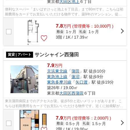
東京都
大田区
池上
６丁目
便利なスーパー「まいばすけっと池上６丁目店」まで80mです。こちらは初
期費用をカードでお支払いいただける物件です。築9年のマンション。徒歩4
分で駅にアクセス可能な、魅力的な駅近...
7.8
万
円
(管理費等：10,000円 )
1ヶ月
1ヶ月
敷金
礼金
3階 / 1K / 17.39㎡
サンシャイン西蒲田
賃貸 | アパート
7.9
万円
京浜東北線
「
蒲田
」駅 徒歩10分
東急池上線
「
蓮沼
」駅 徒歩9分
東急多摩川線
「
矢口渡
」駅 徒歩19分
築26年 / 19.00㎡
東京都
大田区
西蒲田
６丁目
東京蒲田病院までのアクセスが楽。徒歩5分と近いメリットがあります。こ
ちらは初期費用をカードでお支払いいただける物件です。近くに始発駅があ
り、通勤時でも電車に座りやすいです。...
7.9
万
円
(管理費等：2,000円 )
0.5ヶ月
1.5ヶ月
敷金
礼金
2階 / 1K / 19.00㎡