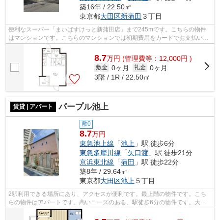
築16年 / 22.50㎡
東京都
大田区
新蒲田
３丁目
便利なスーパー「まいばすけっと新蒲田店」まで245mです。こちらの物件
はマンションです。こちらのマンションでは初期費用をカードでお支払いい
ただけます。利便性の高い徒歩9分の物件...
8.7
万
円
(管理費等：12,000円 )
0ヶ月
0ヶ月
敷金
礼金
3階 / 1R / 22.50㎡
パープル池上
賃貸 | アパート
敷0
8.7
万円
東急池上線
「
池上
」駅 徒歩6分
東急多摩川線
「
矢口渡
」駅 徒歩21分
京浜東北線
「
蒲田
」駅 徒歩22分
築8年 / 29.64㎡
東京都
大田区
池上
５丁目
2駅利用できる場所にあり、アクセスが便利です。最上階の物件です。こち
らの物件はアパートです。高いニーズのある、駅徒歩6分の物件です。大田
区で物件探しをするなら、oomori@ideal-...