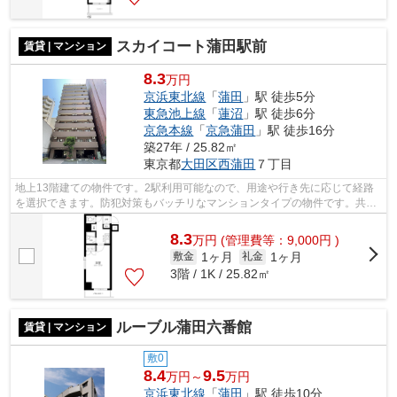
スカイコート蒲田駅前
賃貸 | マンション
8.3
万円
京浜東北線
「
蒲田
」駅 徒歩5分
東急池上線
「
蓮沼
」駅 徒歩6分
京急本線
「
京急蒲田
」駅 徒歩16分
築27年 / 25.82㎡
東京都
大田区
西蒲田
７丁目
地上13階建ての物件です。2駅利用可能なので、用途や行き先に応じて経路
を選択できます。防犯対策もバッチリなマンションタイプの物件です。共用
部には敷地内ごみ置き場・エレベータな...
8.3
万
円
(管理費等：9,000円 )
1ヶ月
1ヶ月
敷金
礼金
3階 / 1K / 25.82㎡
ルーブル蒲田六番館
賃貸 | マンション
敷0
8.4
9.5
万円～
万円
京浜東北線
「
蒲田
」駅 徒歩10分