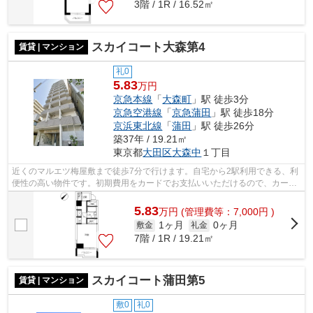
3階 / 1R / 16.52㎡
スカイコート大森第4
賃貸 | マンション
礼0
5.83
万円
京急本線
「
大森町
」駅 徒歩3分
京急空港線
「
京急蒲田
」駅 徒歩18分
京浜東北線
「
蒲田
」駅 徒歩26分
築37年 / 19.21㎡
東京都
大田区
大森中
１丁目
近くのマルエツ梅屋敷まで徒歩7分で行けます。自宅から2駅利用できる、利
便性の高い物件です。初期費用をカードでお支払いいただけるので、カード
で決済したい方にもおすすめです。共...
5.83
万
円
(管理費等：7,000円 )
1ヶ月
0ヶ月
敷金
礼金
7階 / 1R / 19.21㎡
スカイコート蒲田第5
賃貸 | マンション
敷0
礼0