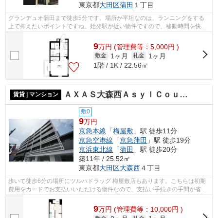
東京都
大田区
蒲田
１丁目
グランデュオ蒲田まで徒歩5分です。場所が平坦なのは、ランニングをする
上で抑えたいポイントですね。始発駅が近い物件ですので、移動時間を快適
に過ごしやすいです。高ニーズな駅近の...
9
万
円
(管理費等：5,000円 )
1ヶ月
1ヶ月
敷金
礼金
1階 / 1K / 22.56㎡
ＡＸＡＳ大森西ＡｓｙｌＣｏｕｒｔ
賃貸 | マンション
敷0
9
万円
京急本線
「
梅屋敷
」駅 徒歩11分
京急空港線
「
京急蒲田
」駅 徒歩19分
京浜東北線
「
蒲田
」駅 徒歩20分
築11年 / 25.52㎡
東京都
大田区
大森西
４丁目
歩いて徒歩6分の場所にツルハドラッグ 梅屋敷店もあります。こちらは初期
費用をカードでお支払いいただける物件なので、支払い手続きの手間が省け
ます。2駅利用ができるので電車の利用...
9
万
円
(管理費等：10,000円 )