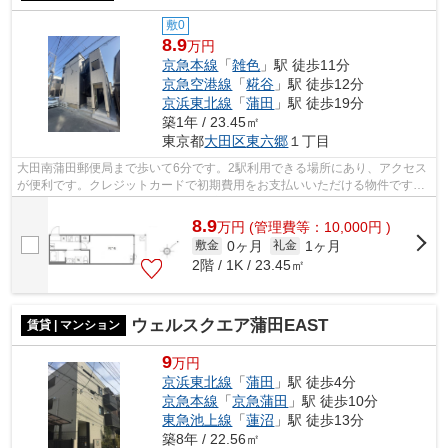
敷0
8.9
万円
京急本線
「
雑色
」駅 徒歩11分
京急空港線
「
糀谷
」駅 徒歩12分
京浜東北線
「
蒲田
」駅 徒歩19分
築1年 / 23.45㎡
東京都
大田区
東六郷
１丁目
大田南蒲田郵便局まで歩いて6分です。2駅利用できる場所にあり、アクセス
が便利です。クレジットカードで初期費用をお支払いいただける物件です。
駅まで歩いて11分ほどの、魅力的な立...
8.9
万
円
(管理費等：10,000円 )
0ヶ月
1ヶ月
敷金
礼金
2階 / 1K / 23.45㎡
ウェルスクエア蒲田EAST
賃貸 | マンション
9
万円
京浜東北線
「
蒲田
」駅 徒歩4分
京急本線
「
京急蒲田
」駅 徒歩10分
東急池上線
「
蓮沼
」駅 徒歩13分
築8年 / 22.56㎡