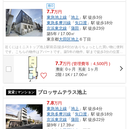
敷0
7.7
万円
東急池上線
「
池上
」駅 徒歩3分
東急多摩川線
「
矢口渡
」駅 徒歩18分
京浜東北線
「
蒲田
」駅 徒歩23分
築5年 / 17.00㎡
東京都
大田区
池上
６丁目
近くにはミニストップ池上駅前店(徒歩4分)がありちょっとした買い物に便利
です。こちらの物件はアパートです。築5年の物件。駅まで徒歩3分の位置に
立地する、アクセス良好な物件です。...
7.7
万
円
(管理費等：4,500円 )
0ヶ月
1ヶ月
敷金
礼金
2階 / 1K / 17.00㎡
ブロッサムテラス池上
賃貸 | マンション
7.8
万円
東急池上線
「
池上
」駅 徒歩4分
東急多摩川線
「
矢口渡
」駅 徒歩18分
京浜東北線
「
蒲田
」駅 徒歩22分
築9年 / 17.39㎡