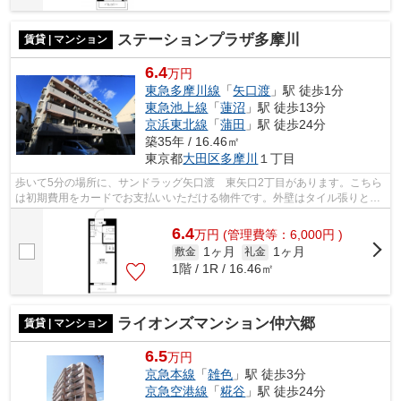
ステーションプラザ多摩川
賃貸 | マンション
6.4
万円
東急多摩川線
「
矢口渡
」駅 徒歩1分
東急池上線
「
蓮沼
」駅 徒歩13分
京浜東北線
「
蒲田
」駅 徒歩24分
築35年 / 16.46㎡
東京都
大田区
多摩川
１丁目
歩いて5分の場所に、サンドラッグ矢口渡 東矢口2丁目があります。こちら
は初期費用をカードでお支払いいただける物件です。外壁はタイル張りとな
っていて、外観が素敵です。駅まで徒...
6.4
万
円
(管理費等：6,000円 )
1ヶ月
1ヶ月
敷金
礼金
1階 / 1R / 16.46㎡
ライオンズマンション仲六郷
賃貸 | マンション
6.5
万円
京急本線
「
雑色
」駅 徒歩3分
京急空港線
「
糀谷
」駅 徒歩24分