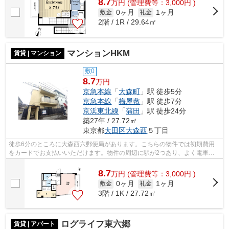
8.7
万
円
(管理費等：3,000円 )
0ヶ月
1ヶ月
敷金
礼金
2階 / 1R / 29.64㎡
マンションHKM
賃貸 | マンション
敷0
8.7
万円
京急本線
「
大森町
」駅 徒歩5分
京急本線
「
梅屋敷
」駅 徒歩7分
京浜東北線
「
蒲田
」駅 徒歩24分
築27年 / 27.72㎡
東京都
大田区
大森西
５丁目
徒歩6分のところに大森西六郵便局があります。こちらの物件では初期費用
をカードでお支払いいただけます。物件の周辺に駅が2つあり、よく電車を
利用する方にピッタリです。徒歩5分の位...
8.7
万
円
(管理費等：3,000円 )
0ヶ月
1ヶ月
敷金
礼金
3階 / 1K / 27.72㎡
ログライフ東六郷
賃貸 | アパート