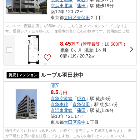
京浜東北線
「
蒲田
」駅 徒歩19分
築12年 / 20.72㎡
東京都
大田区
東蒲田
２丁目
マルエツ 西糀谷店まで350mです。こちらはマンションタイプになりま
す。通風システムが整った、住環境の良い安心の物件です。共用部には敷地
内ごみ置き場・エレベータなど様々な設備...
8.45
万
円
(管理費等：10,500円 )
0ヶ月
1ヶ月
敷金
礼金
6階 / 1K / 20.72㎡
ルーブル羽田萩中
賃貸 | マンション
敷0
8.5
万円
京急空港線
「
糀谷
」駅 徒歩8分
京急本線
「
京急蒲田
」駅 徒歩17分
京浜東北線
「
蒲田
」駅 徒歩26分
築13年 / 21.17㎡
東京都
大田区
萩中
１丁目
物件の近くに駅が2つあるため、用途や行き先によって経路を選べます。道
が平坦だと買い物も快適にできますね。こちらの物件はマンションです。共