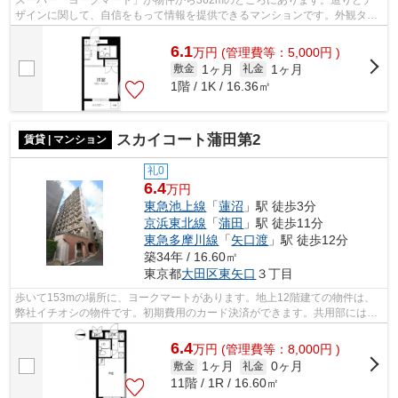
スーパー「ヨークマート」が物件から362mのところにあります。造りとデ
ザインに関して、自信をもって情報を提供できるマンションです。外観タイ
ル張りは、ランニングコストがあまりか...
6.1
万
円
(管理費等：5,000円 )
1ヶ月
1ヶ月
敷金
礼金
1階 / 1K / 16.36㎡
スカイコート蒲田第2
賃貸 | マンション
礼0
6.4
万円
東急池上線
「
蓮沼
」駅 徒歩3分
京浜東北線
「
蒲田
」駅 徒歩11分
東急多摩川線
「
矢口渡
」駅 徒歩12分
築34年 / 16.60㎡
東京都
大田区
東矢口
３丁目
歩いて153mの場所に、ヨークマートがあります。地上12階建ての物件は、
弊社イチオシの物件です。初期費用のカード決済ができます。共用部にはエ
レベータ・敷地内ごみ置き場などが揃っ...
6.4
万
円
(管理費等：8,000円 )
1ヶ月
0ヶ月
敷金
礼金
11階 / 1R / 16.60㎡