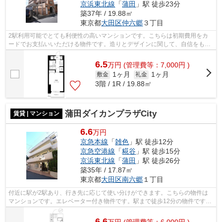
京浜東北線
「
蒲田
」駅 徒歩23分
築37年 / 19.88㎡
東京都
大田区
仲六郷
３丁目
2駅利用可能でとても利便性の高いマンションです。こちらは初期費用をカ
ードでお支払いいただける物件です。造りとデザインに関して、自信をもっ
て情報を提供できるマンションです。周...
6.5
万
円
(管理費等：7,000円 )
1ヶ月
1ヶ月
敷金
礼金
3階 / 1R / 19.88㎡
蒲田ダイカンプラザCity
賃貸 | マンション
6.6
万円
京急本線
「
雑色
」駅 徒歩12分
京急空港線
「
糀谷
」駅 徒歩15分
京浜東北線
「
蒲田
」駅 徒歩26分
築35年 / 17.87㎡
東京都
大田区
南六郷
１丁目
付近に駅が2駅あり、行き先に応じて使い分けができます。こちらの物件は
マンションです。エレベーター付き物件です。駅まで徒歩12分の物件です。
大田区地域での不動産のことなら、当社...
6.6
万
円
(管理費等：6,000円 )