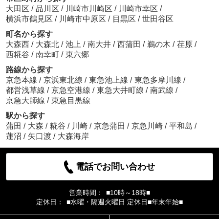
大田区
/
品川区
/
川崎市川崎区
/
川崎市幸区
/
横浜市鶴見区
/
川崎市中原区
/
目黒区
/
世田谷区
町名から探す
大森西
/
大森北
/
池上
/
南大井
/
西蒲田
/
鵜の木
/
荏原
/
西糀谷
/
南幸町
/
東六郷
路線から探す
京急本線
/
京浜東北線
/
東急池上線
/
東急多摩川線
/
都営浅草線
/
京急空港線
/
東急大井町線
/
南武線
/
京急大師線
/
東急目黒線
駅から探す
蒲田
/
大森
/
糀谷
/
川崎
/
京急蒲田
/
京急川崎
/
平和島
/
蓮沼
/
矢口渡
/
大森海岸
電話でお問い合わせ
営業時間：
■10時～18時■
定休日：
■水曜・隔週火曜日 定休日■年末年始■