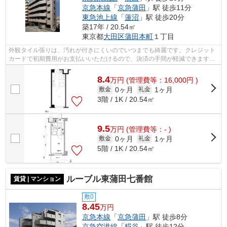
京急本線
「
京急蒲田
」駅 徒歩11分
東急池上線
「
蓮沼
」駅 徒歩20分
築17年 / 20.54㎡
東京都
大田区
蒲田本町
１丁目
外観タイル張りは、汚れが付きにくいのでいつまでも綺麗です。クレジット
カードで初期費用がお支払いいただけるので、決済の手間が軽減できます。
造りとデザインに関して、自信をもっ...
8.4
万
円
(管理費等：16,000円 )
0ヶ月
1ヶ月
敷金
礼金
3階 / 1K / 20.54㎡
9.5
万
円
(管理費等：- )
0ヶ月
1ヶ月
敷金
礼金
5階 / 1K / 20.54㎡
ルーブル東蒲田七番館
賃貸 | マンション
敷0
8.45
万円
京急本線
「
京急蒲田
」駅 徒歩8分
京急空港線
「
糀谷
」駅 徒歩12分