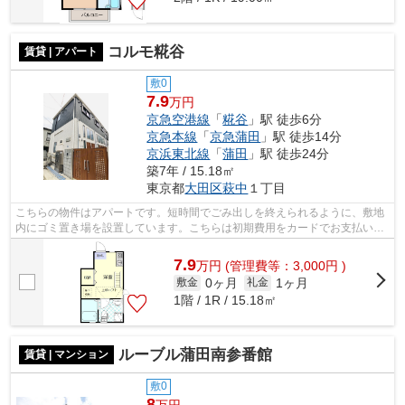
コルモ糀谷
賃貸 | アパート
敷0
7.9
万円
京急空港線
「
糀谷
」駅 徒歩6分
京急本線
「
京急蒲田
」駅 徒歩14分
京浜東北線
「
蒲田
」駅 徒歩24分
築7年 / 15.18㎡
東京都
大田区
萩中
１丁目
こちらの物件はアパートです。短時間でごみ出しを終えられるように、敷地
内にゴミ置き場を設置しています。こちらは初期費用をカードでお支払いい
ただける物件です。駅から徒歩6分の位...
7.9
万
円
(管理費等：3,000円 )
0ヶ月
1ヶ月
敷金
礼金
1階 / 1R / 15.18㎡
ルーブル蒲田南参番館
賃貸 | マンション
敷0
8
万円