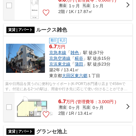
1ヶ月
1ヶ月
敷金
礼金
2階 / 1K / 17.87㎡
ルークス雑色
賃貸 | アパート
敷0
礼0
6.7
万円
京急本線
「
雑色
」駅 徒歩7分
京急空港線
「
糀谷
」駅 徒歩15分
京浜東北線
「
蒲田
」駅 徒歩23分
築2年 / 13.41㎡
東京都
大田区
東六郷
１丁目
薬や日用品を買うのに便利なケイポート(K-PORT)水門通り店まで458mで
す。付近にある2つの駅は、用途や行き先に応じて使い分けることができま
す。こちらの物件はアパートです。駅から徒...
6.7
万
円
(管理費等：3,000円 )
0ヶ月
0ヶ月
敷金
礼金
2階 / 1R / 13.41㎡
グランセ池上
賃貸 | アパート