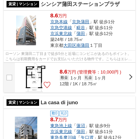
シンシア蒲田ステーションプラザ
賃貸 | マンション
8.6
万円
京急本線
「
京急蒲田
」駅 徒歩1分
京急空港線
「
糀谷
」駅 徒歩11分
京浜東北線
「
蒲田
」駅 徒歩12分
築24年 / 18.75㎡
東京都
大田区
南蒲田
１丁目
ローソン 東蒲田二丁目まで徒歩5分と近場にコンビニがあるのもポイント。
こちらは初期費用をカードでお支払いいただける物件です。こちらはエレベ
ーター付き物件です。駅から徒歩1分と...
8.6
万
円
(管理費等：10,000円 )
1ヶ月
1ヶ月
敷金
礼金
12階 / 1K / 18.75㎡
La casa di juno
賃貸 | マンション
敷0
礼0
8.7
万円
東急池上線
「
蓮沼
」駅 徒歩9分
京浜東北線
「
蒲田
」駅 徒歩11分
東急多摩川線
「
矢口渡
」駅 徒歩17分