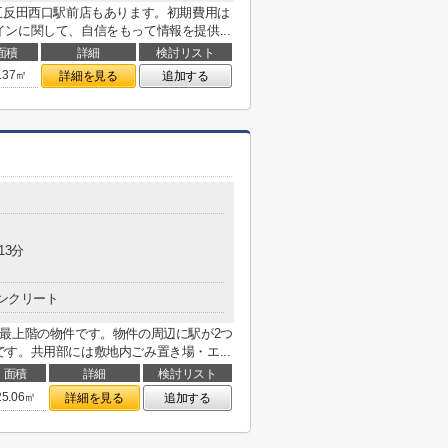
五反田西口駅前店もあります。初期費用は
ンに関して、自信をもって情報を提供...
面積
詳細
検討リスト
.37㎡
詳細を見る
追加する
13分
ンクリート
最上階の物件です。物件の周辺に駅が2つ
す。共用部には敷地内ごみ置き場・エ...
面積
詳細
検討リスト
25.06㎡
詳細を見る
追加する