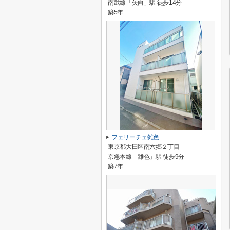
南武線「矢向」駅 徒歩14分
築5年
フェリーチェ雑色
東京都大田区南六郷２丁目
京急本線「雑色」駅 徒歩9分
築7年