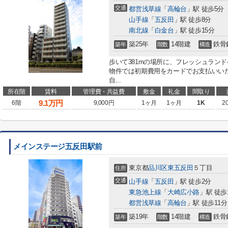
交通
都営浅草線
「
高輪台
」駅 徒歩5分
山手線
「
五反田
」駅 徒歩8分
南北線
「
白金台
」駅 徒歩15分
築25年
14階建
鉄骨
築年
階数
構造
歩いて381mの場所に、フレッシュラン
物件では初期費用をカードでお支払いい
自...
所在階
賃料
管理費・共益費
敷金
礼金
間取り
9.1
万円
6階
9,000円
1ヶ月
1ヶ月
1K
2
メインステージ五反田駅前
東京都
品川区
東五反田
５丁目
住所
交通
山手線
「
五反田
」駅 徒歩2分
東急池上線
「
大崎広小路
」駅 徒歩
都営浅草線
「
高輪台
」駅 徒歩11分
築19年
14階建
鉄骨
築年
階数
構造