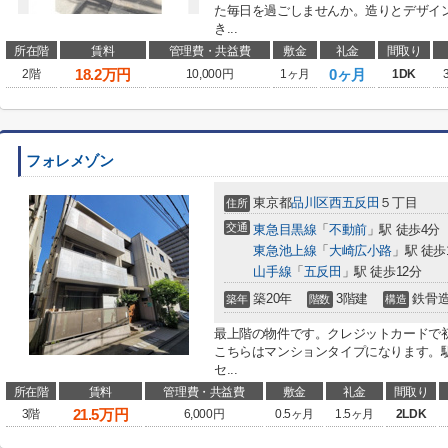
た毎日を過ごしませんか。造りとデザイ
き...
所在階
賃料
管理費・共益費
敷金
礼金
間取り
18.2
万円
0ヶ月
2階
10,000円
1ヶ月
1DK
フォレメゾン
東京都
品川区
西五反田
５丁目
住所
交通
東急目黒線
「
不動前
」駅 徒歩4分
東急池上線
「
大崎広小路
」駅 徒歩
山手線
「
五反田
」駅 徒歩12分
築20年
3階建
鉄骨
築年
階数
構造
最上階の物件です。クレジットカードで
こちらはマンションタイプになります。
セ...
所在階
賃料
管理費・共益費
敷金
礼金
間取り
21.5
万円
3階
6,000円
0.5ヶ月
1.5ヶ月
2LDK