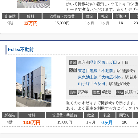
歩いて徒歩4分の場所にマツモトキヨシ 
カードで決済いただけます。造りとデザイ
所在階
賃料
管理費・共益費
敷金
礼金
間取り
12
万円
9階
15,000円
1ヶ月
1ヶ月
1K
23
Fullea不動前
東京都
品川区
西五反田
５丁目
住所
交通
東急目黒線
「
不動前
」駅 徒歩3分
東急池上線
「
大崎広小路
」駅 徒歩
山手線
「
五反田
」駅 徒歩14分
築2年
4階建
鉄筋コ
築年
階数
構造
近くのオオゼキまで徒歩4分で行けます。
あり、よく電車を利用する方にピッタリで
所在階
賃料
管理費・共益費
敷金
礼金
間取り
13.6
万円
0ヶ月
4階
15,000円
1ヶ月
1K