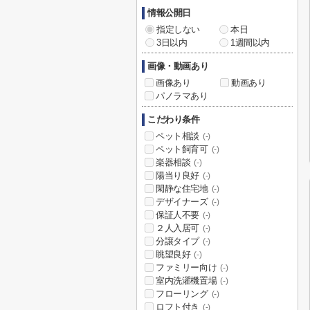
情報公開日
指定しない
本日
3日以内
1週間以内
画像・動画あり
画像あり
動画あり
パノラマあり
こだわり条件
ペット相談
(-)
ペット飼育可
(-)
楽器相談
(-)
陽当り良好
(-)
閑静な住宅地
(-)
デザイナーズ
(-)
保証人不要
(-)
２人入居可
(-)
分譲タイプ
(-)
眺望良好
(-)
ファミリー向け
(-)
室内洗濯機置場
(-)
フローリング
(-)
ロフト付き
(-)