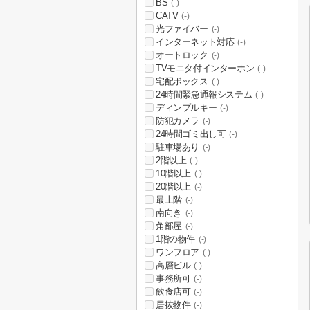
BS
(-)
CATV
(-)
光ファイバー
(-)
インターネット対応
(-)
オートロック
(-)
TVモニタ付インターホン
(-)
宅配ボックス
(-)
24時間緊急通報システム
(-)
ディンプルキー
(-)
防犯カメラ
(-)
24時間ゴミ出し可
(-)
駐車場あり
(-)
2階以上
(-)
10階以上
(-)
20階以上
(-)
最上階
(-)
南向き
(-)
角部屋
(-)
1階の物件
(-)
ワンフロア
(-)
高層ビル
(-)
事務所可
(-)
飲食店可
(-)
居抜物件
(-)