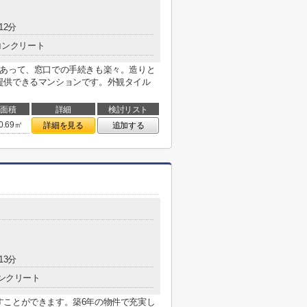
12分
コンクリート
もあって、窓口での手続きも楽々。造りと
提供できるマンションです。外観タイル
面積
詳細
検討リスト
0.69㎡
詳細を見る
追加する
13分
ンクリート
すことができます。築6年の物件で充実し