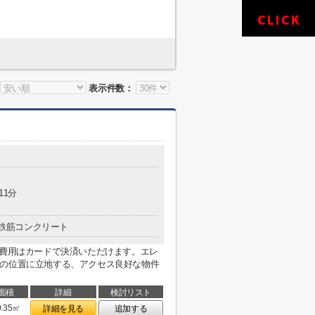
表示件数：
11分
鉄筋コンクリート
期費用はカードで決済いただけます。エレ
分の位置に立地する、アクセス良好な物件
面積
詳細
検討リスト
9.35㎡
詳細を見る
追加する