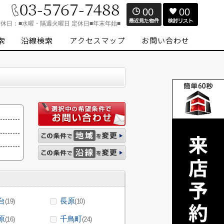
00
00
定休日：
■水曜・隔週火曜日 定休日■年末年始■
台
長原
(19)
(10)
原
千鳥町
(16)
(24)