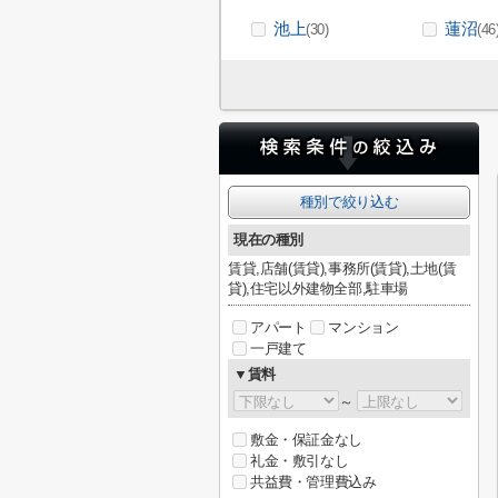
池上
蓮沼
(30)
(46
種別で絞り込む
現在の種別
賃貸,店舗(賃貸),事務所(賃貸),土地(賃
貸),住宅以外建物全部,駐車場
アパート
マンション
一戸建て
▼賃料
～
敷金・保証金なし
礼金・敷引なし
共益費・管理費込み