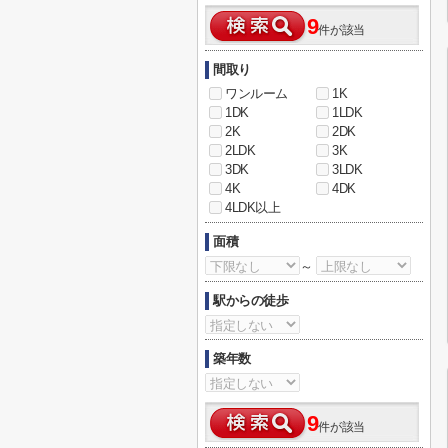
9
件が該当
間取り
ワンルーム
1K
1DK
1LDK
2K
2DK
2LDK
3K
3DK
3LDK
4K
4DK
4LDK以上
面積
～
駅からの徒歩
築年数
9
件が該当