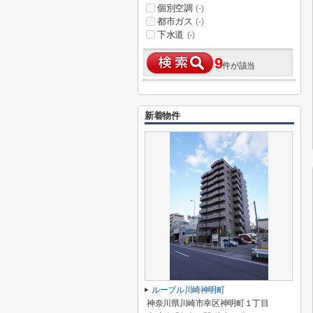
個別空調
(-)
都市ガス
(-)
下水道
(-)
9
件が該当
新着物件
ルーブル川崎神明町
神奈川県川崎市幸区神明町１丁目