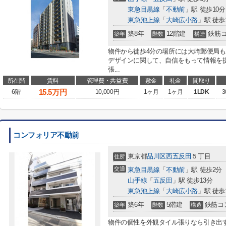
東急目黒線
「
不動前
」駅 徒歩10分
東急池上線
「
大崎広小路
」駅 徒歩
築8年
12階建
鉄筋
築年
階数
構造
物件から徒歩4分の場所には大崎郵便局
デザインに関して、自信をもって情報を
張...
所在階
賃料
管理費・共益費
敷金
礼金
間取り
15.5
万円
6階
10,000円
1ヶ月
1ヶ月
1LDK
3
コンフォリア不動前
東京都
品川区
西五反田
５丁目
住所
交通
東急目黒線
「
不動前
」駅 徒歩2分
山手線
「
五反田
」駅 徒歩13分
東急池上線
「
大崎広小路
」駅 徒歩
築6年
5階建
鉄筋コ
築年
階数
構造
物件の個性を外観タイル張りなら引き出