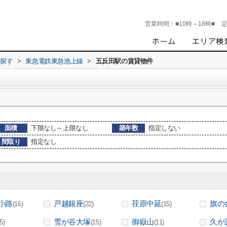
営業時間：
■10時～18時■
ら探す
>
東急電鉄東急池上線
>
五反田駅の賃貸物件
面積
下限なし～上限なし
築年数
指定しない
間取り
指定なし
小路
戸越銀座
荏原中延
旗の
(16)
(22)
(15)
雪が谷大塚
御嶽山
久が
(5)
(15)
(11)