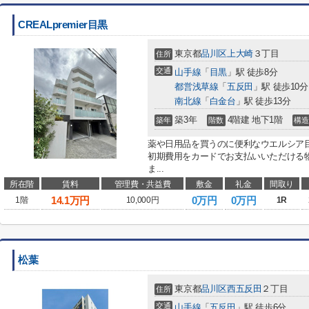
CREALpremier目黒
東京都
品川区
上大崎
３丁目
住所
交通
山手線
「
目黒
」駅 徒歩8分
都営浅草線
「
五反田
」駅 徒歩10分
南北線
「
白金台
」駅 徒歩13分
築3年
4階建 地下1階
築年
階数
構造
薬や日用品を買うのに便利なウエルシア目
初期費用をカードでお支払いいただける
ま...
所在階
賃料
管理費・共益費
敷金
礼金
間取り
14.1
万円
0万円
0万円
1階
10,000円
1R
松葉
東京都
品川区
西五反田
２丁目
住所
交通
山手線
「
五反田
」駅 徒歩6分