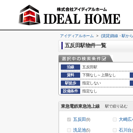
アイディアルホーム
>
(賃貸)路線・駅か
五反田駅物件一覧
沿線
五反田駅
賃料
下限なし～上限なし
駅徒歩
指定しない
設備条件
指定なし
東急電鉄東急池上線
駅で絞り込む
五反田
大崎広
(9)
洗足池
石川台
(5)