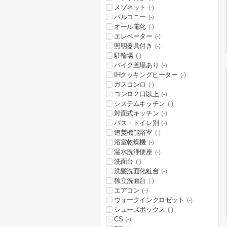
メゾネット
(-)
バルコニー
(-)
オール電化
(-)
エレベーター
(-)
照明器具付き
(-)
駐輪場
(-)
バイク置場あり
(-)
IHクッキングヒーター
(-)
ガスコンロ
(-)
コンロ２口以上
(-)
システムキッチン
(-)
対面式キッチン
(-)
バス・トイレ別
(-)
追焚機能浴室
(-)
浴室乾燥機
(-)
温水洗浄便座
(-)
洗面台
(-)
洗髪洗面化粧台
(-)
独立洗面台
(-)
エアコン
(-)
ウォークインクロゼット
(-)
シューズボックス
(-)
CS
(-)