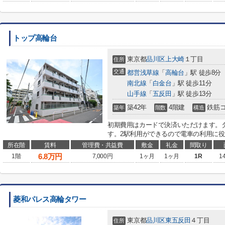
トップ高輪台
東京都
品川区
上大崎
１丁目
住所
交通
都営浅草線
「
高輪台
」駅 徒歩8分
南北線
「
白金台
」駅 徒歩11分
山手線
「
五反田
」駅 徒歩13分
築42年
4階建
鉄筋
築年
階数
構造
初期費用はカードで決済いただけます。
す。2駅利用ができるので電車の利用に役立
所在階
賃料
管理費・共益費
敷金
礼金
間取り
6.8
万円
1階
7,000円
1ヶ月
1ヶ月
1R
1
菱和パレス高輪タワー
東京都
品川区
東五反田
４丁目
住所