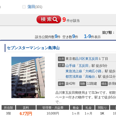
蒲田
)
(101)
9
件が該当
並び順：
9
9
1-9
該当公開件数
件 空き数
件
件表示
セブンスターマンション島津山
東京都
品川区
東五反田
１丁目
住所
交通
山手線
「
五反田
」駅 徒歩5分
東急池上線
「
大崎広小路
」駅 徒歩
都営浅草線
「
高輪台
」駅 徒歩11分
築42年
11階建
鉄骨
築年
階数
構造
品川東五反田郵便局まで313mです。初
ベーター付きの物件です。駅まで徒歩5
で...
所在階
賃料
管理費・共益費
敷金
礼金
間取り
6.7
万円
3階
10,000円
1ヶ月
1ヶ月
1K
1