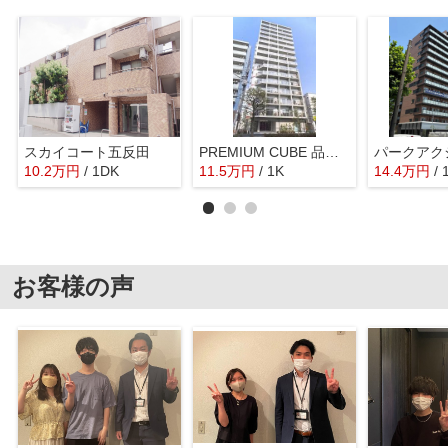
スカイコート五反田
PREMIUM CUBE 品川戸越 DEUX
10.2
万
円
/ 1DK
11.5
万
円
/ 1K
14.4
万
円
/ 
お客様の声