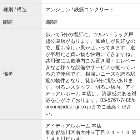
種別 / 構造
マンション / 鉄筋コンクリート
階建
8階建
歩いて5分の場所に、ツルハドラッグ戸
越公園店があります。風通しが良好なの
で、夏も涼しい風がはいってきます。道
が平坦だと買い物も快適にできますね。
共用部には敷地内ごみ置き場・エレベー
タなど様々な設備やサービスが揃ってい
備考
るので便利です。根強いニーズを誇る駅
近の物件となり、徒歩6分に駅がありま
す。明るいスタッフ、明るい店内。アイ
ディアルホーム 本店は、清潔感のある対
応を心がけております。03-5767-7488/o
omori@ideal-gr.co.jpまでご連絡くださ
い。
アイディアルホーム 本店
東京都品川区南大井６丁目２４－１３ 第
１４下川ビル４F