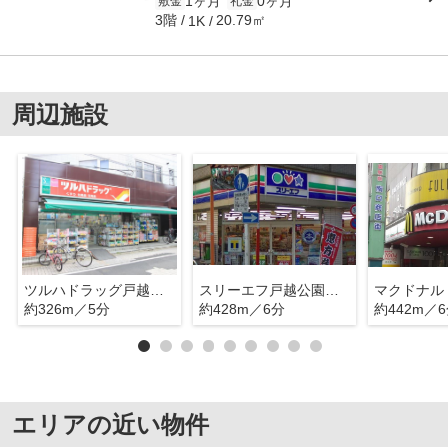
1ヶ月
0ヶ月
敷金
礼金
3階
20.79㎡
1K
周辺施設
ツルハドラッグ戸越公園店
スリーエフ戸越公園駅前店
約326m／5分
約428m／6分
約442m／
エリアの近い物件