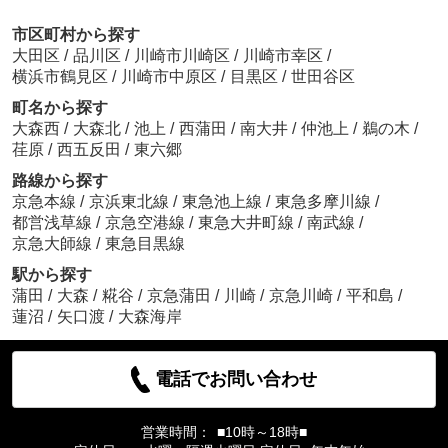
市区町村から探す
大田区
/
品川区
/
川崎市川崎区
/
川崎市幸区
/
横浜市鶴見区
/
川崎市中原区
/
目黒区
/
世田谷区
町名から探す
大森西
/
大森北
/
池上
/
西蒲田
/
南大井
/
仲池上
/
鵜の木
/
荏原
/
西五反田
/
東六郷
路線から探す
京急本線
/
京浜東北線
/
東急池上線
/
東急多摩川線
/
都営浅草線
/
京急空港線
/
東急大井町線
/
南武線
/
京急大師線
/
東急目黒線
駅から探す
蒲田
/
大森
/
糀谷
/
京急蒲田
/
川崎
/
京急川崎
/
平和島
/
蓮沼
/
矢口渡
/
大森海岸
電話でお問い合わせ
営業時間：
■10時～18時■