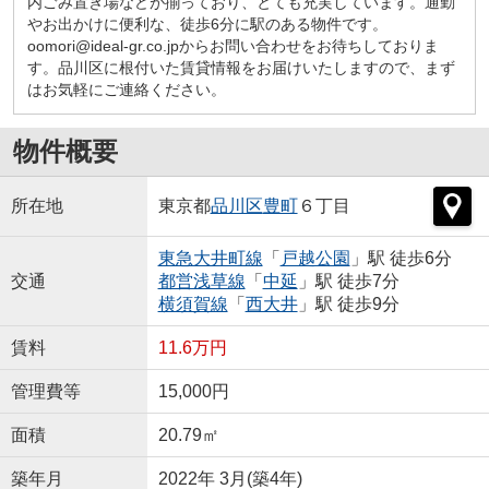
内ごみ置き場などが揃っており、とても充実しています。通勤
やお出かけに便利な、徒歩6分に駅のある物件です。
oomori@ideal-gr.co.jpからお問い合わせをお待ちしておりま
す。品川区に根付いた賃貸情報をお届けいたしますので、まず
はお気軽にご連絡ください。
物件概要
所在地
東京都
品川区
豊町
６丁目
東急大井町線
「
戸越公園
」駅 徒歩6分
交通
都営浅草線
「
中延
」駅 徒歩7分
横須賀線
「
西大井
」駅 徒歩9分
賃料
11.6万円
管理費等
15,000円
面積
20.79㎡
築年月
2022年 3月(築4年)