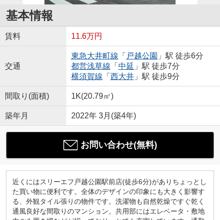
基本情報
賃料
11.6万円
東急大井町線
「
戸越公園
」駅 徒歩6分
交通
都営浅草線
「
中延
」駅 徒歩7分
横須賀線
「
西大井
」駅 徒歩9分
間取り(面積)
1K(20.79㎡)
築年月
2022年 3月(築4年)
お問い合わせ(無料)
近くにはスリーエフ戸越公園駅前店(徒歩6分)がありちょっとし
た買い物に便利です。全体のデザインの印象にも大きく影響す
る、外観タイル張りの物件です。洗濯物も自然乾燥ですぐ乾く
通風良好な間取りのマンション。共用部にはエレベータ・敷地