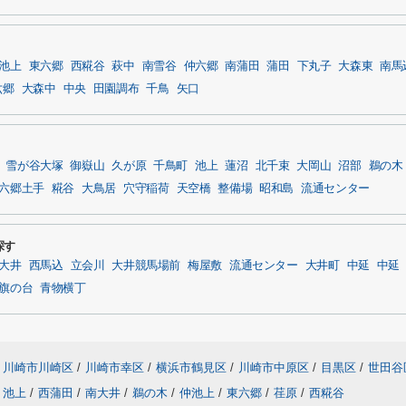
池上
東六郷
西糀谷
萩中
南雪谷
仲六郷
南蒲田
蒲田
下丸子
大森東
南馬
六郷
大森中
中央
田園調布
千鳥
矢口
雪が谷大塚
御嶽山
久が原
千鳥町
池上
蓮沼
北千束
大岡山
沼部
鵜の木
六郷土手
糀谷
大鳥居
穴守稲荷
天空橋
整備場
昭和島
流通センター
探す
大井
西馬込
立会川
大井競馬場前
梅屋敷
流通センター
大井町
中延
中延
旗の台
青物横丁
川崎市川崎区
/
川崎市幸区
/
横浜市鶴見区
/
川崎市中原区
/
目黒区
/
世田谷
池上
/
西蒲田
/
南大井
/
鵜の木
/
仲池上
/
東六郷
/
荏原
/
西糀谷