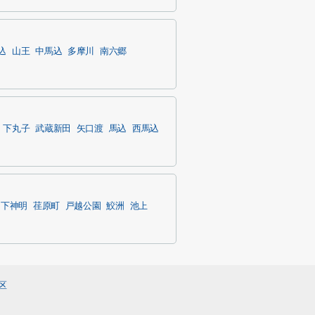
込
山王
中馬込
多摩川
南六郷
下丸子
武蔵新田
矢口渡
馬込
西馬込
下神明
荏原町
戸越公園
鮫洲
池上
区