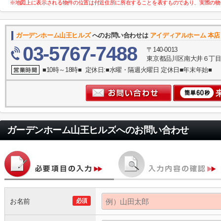
※地図上に表示される物件の位置は付近住所に所在することを表すものであり、実際の物
ガーデンホーム山王ヒルズ
へのお問い合わせは
アイディアルホーム 本店
03-5767-7488
〒140-0013
東京都品川区南大井６丁目
■10時～18時■ 定休日:■水曜・隔週火曜日 定休日■年末年始■
ガーデンホーム山王ヒルズ
へのお問い合わせ
お名前
必須