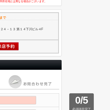
件所在地とは異なる場合がございます。
まで
２４－１３ 第１４下川ビル４F
0
/
5
必須項目完了