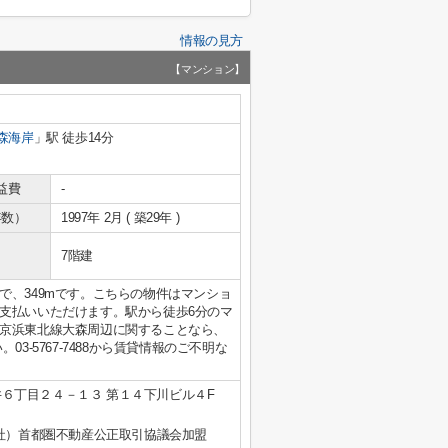
情報の見方
【マンション】
森海岸
」駅 徒歩14分
益費
-
年数）
1997年 2月 ( 築29年 )
7階建
で、349mです。こちらの物件はマンショ
支払いいただけます。駅から徒歩6分のマ
京浜東北線大森周辺に関することなら、
3-5767-7488から賃貸情報のご不明な
６丁目２４－１３ 第１４下川ビル４F
公社）首都圏不動産公正取引協議会加盟