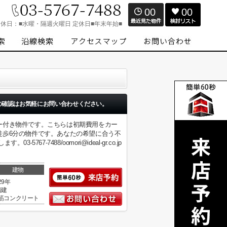
00
00
定休日：
■水曜・隔週火曜日 定休日■年末年始■
の確認はお気軽にお問い合わせください。
ー付き物件です。こちらは初期費用をカー
徒歩6分の物件です。あなたの希望に合う不
7488/oomori@ideal-gr.co.jp
建物
29年
階建
筋コンクリート