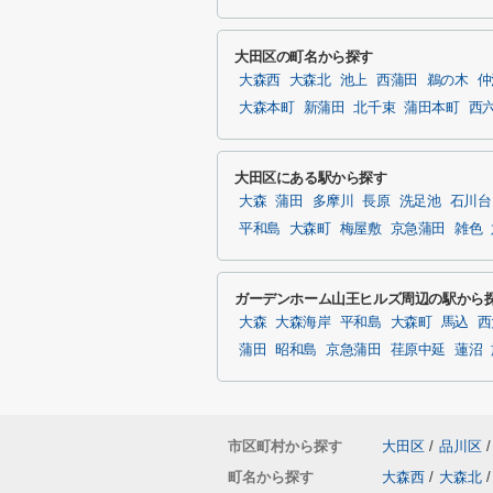
大田区の町名から探す
大森西
大森北
池上
西蒲田
鵜の木
仲
大森本町
新蒲田
北千束
蒲田本町
西
大田区にある駅から探す
大森
蒲田
多摩川
長原
洗足池
石川台
平和島
大森町
梅屋敷
京急蒲田
雑色
ガーデンホーム山王ヒルズ周辺の駅から
大森
大森海岸
平和島
大森町
馬込
西
蒲田
昭和島
京急蒲田
荏原中延
蓮沼
市区町村から探す
大田区
/
品川区
/
町名から探す
大森西
/
大森北
/