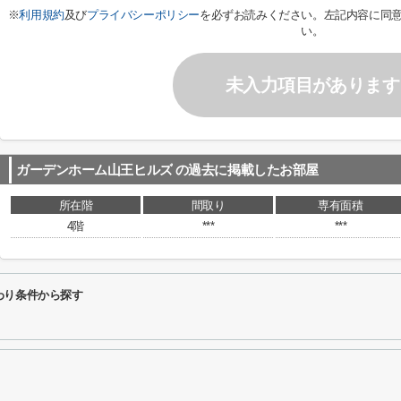
※
利用規約
及び
プライバシーポリシー
を必ずお読みください。左記内容に同
い。
未入力項目があります
ガーデンホーム山王ヒルズ
の過去に掲載したお部屋
所在階
間取り
専有面積
4階
***
***
わり条件から探す