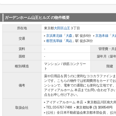
ガーデンホーム山王ヒルズ
の物件概要
所在地
東京都
大田区
山王
３丁目
京浜東北線
「
大森
」駅 徒歩6分
京急本線
「
大
交通
都営浅草線
「
馬込
」駅 徒歩24分
賃料
-
管理費・共
面積
-
築年月（築
マンション / 鉄筋コンクリー
種別/構造
階建
ト
薬や日用品を買うのに便利なココカラファインま
ンです。こちらの物件では初期費用をカードでお
備考
ンションで、電車での通勤にも便利な立地です。
アイディアルホーム 本店までお問い合わせ下さい。0
点をお申し付け下さい。
アイディアルホーム 本店
東京都品川区南大井
TEL:03-5767-7488
東京都知事 (3) 第98548号
取扱会社
(公社）全日本不動産協会東京都本部会員 、(