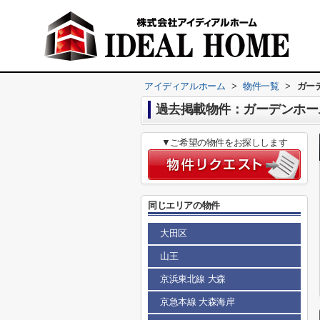
アイディアルホーム
>
物件一覧
>
ガー
過去掲載物件：ガーデンホー
▼ご希望の物件をお探しします
同じエリアの物件
大田区
山王
京浜東北線 大森
京急本線 大森海岸