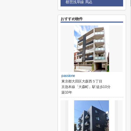
都営浅草線 馬込
おすすめ物件
passione
東京都大田区大森西５丁目
京急本線「大森町」駅 徒歩10分
築10年