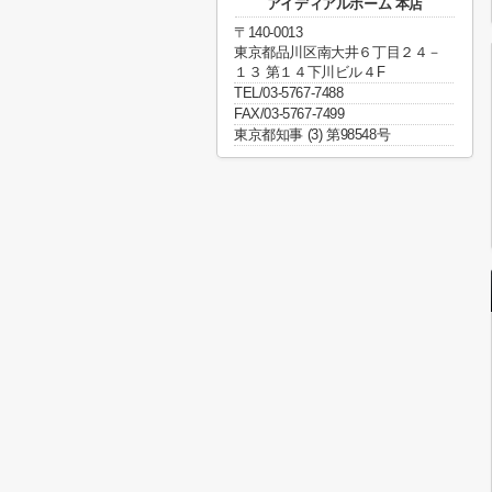
アイディアルホーム 本店
〒140-0013
東京都品川区南大井６丁目２４－
１３ 第１４下川ビル４F
TEL/03-5767-7488
FAX/03-5767-7499
東京都知事 (3) 第98548号