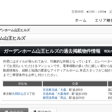
営業時間：
■10時～18時■
デンホーム山王ヒルズ
ム山王ヒルズ
ガーデンホーム山王ヒルズ
の過去掲載物件情報
現況
外壁にはタイルが張られてあり、印象的な外観となっています。エレベータ
ドでお支払いいただけるマンションです。電車移動の多い方に嬉しい駅から
動産情報を、経験と知識の豊富なアイディアルホーム 本店スタッフがご紹介します。03-5767-
までご希望条件をお申し付けください。
所在地
交通
京浜東北線
「
大森
」駅 徒歩6分
築
東京都
大田区
山王
３丁目
京急本線
「
大森海岸
」駅 徒歩14分
7
都営浅草線
「
馬込
」駅 徒歩24分
鉄