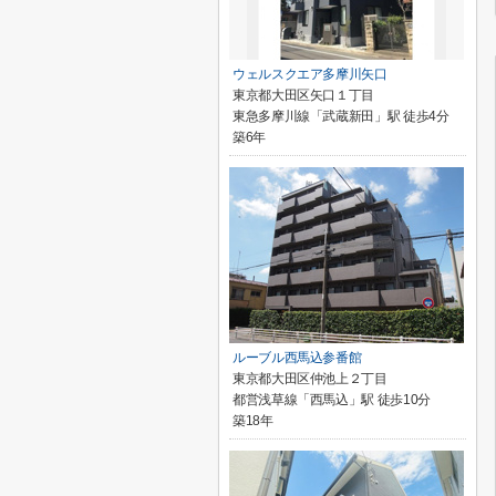
ウェルスクエア多摩川矢口
東京都大田区矢口１丁目
東急多摩川線「武蔵新田」駅 徒歩4分
築6年
ルーブル西馬込参番館
東京都大田区仲池上２丁目
都営浅草線「西馬込」駅 徒歩10分
築18年