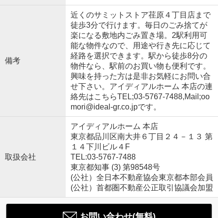
近くのサミットストア荏原４丁目店まで
徒歩3分で行けます。毎日のごみ捨てが
楽になる敷地内ごみ置き場。2駅利用可
能な物件なので、用途や行き先に応じて
経路を選択できます。駅から徒歩8分の
備考
物件なら、駅前のお買い物も便利です。
興味を持った方は是非お気軽にお問い合
せ下さい。アイディアルホーム 本店の連
絡先はこちらTEL;03-5767-7488,Mail;oo
mori@ideal-gr.co.jpです。
アイディアルホーム 本店
東京都品川区南大井６丁目２４－１３ 第
１４下川ビル４F
取扱会社
TEL:03-5767-7488
東京都知事 (3) 第98548号
(公社）全日本不動産協会東京都本部会員
(公社）首都圏不動産公正取引協議会加盟
お問い合わせ(無料)