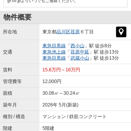
gr.co.jpよりいつでもご連絡ください。
物件概要
所在地
東京都
品川区
荏原
６丁目
東急目黒線
「
西小山
」駅 徒歩8分
交通
東急池上線
「
荏原中延
」駅 徒歩13分
東急目黒線
「
武蔵小山
」駅 徒歩13分
賃料
15.6万円～16万円
管理費等
12,000円
面積
30.08㎡～30.24㎡
築年月
2026年 5月(新築)
種別 / 構造
マンション / 鉄筋コンクリート
階建
5階建