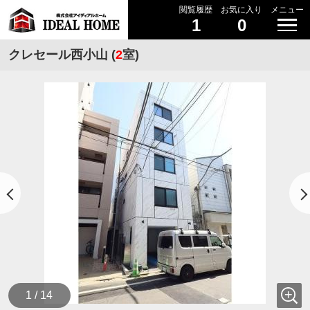
閲覧履歴
お気に入り
メニュー
1
0
クレセール西小山 (
2
室)
1 / 14