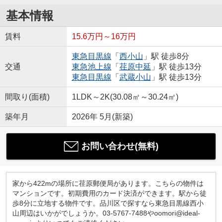
基本情報
賃料
15.6万円～16万円
東急目黒線
「
西小山
」駅 徒歩8分
交通
東急池上線
「
荏原中延
」駅 徒歩13分
東急目黒線
「
武蔵小山
」駅 徒歩13分
間取り(面積)
1LDK～2K(30.08㎡～30.24㎡)
築年月
2026年 5月(新築)
お問い合わせ(無料)
家から422mの場所に荏原郵便局があります。こちらの物件は
マンションです。初期費用のカード決済ができます。駅から徒
歩8分に立地する物件です。品川区で探すなら東急目黒線西小
山周辺はいかがでしょうか。03-5767-7488やoomori@ideal-