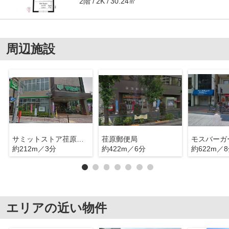
2階
30.24㎡
2K
周辺施設
サミットストア荏原４丁目店
荏原郵便局
約212m／3分
約422m／6分
約622m／
エリアの近い物件