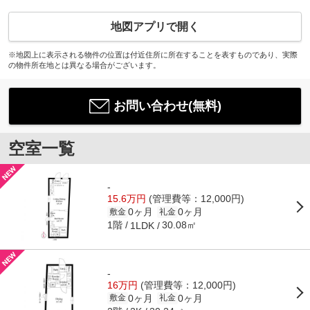
地図アプリで開く
※地図上に表示される物件の位置は付近住所に所在することを表すものであり、実際
の物件所在地とは異なる場合がございます。
お問い合わせ(無料)
空室一覧
-
15.6万円
(管理費等：12,000円)
0ヶ月
0ヶ月
敷金
礼金
1階
30.08㎡
1LDK
-
16万円
(管理費等：12,000円)
0ヶ月
0ヶ月
敷金
礼金