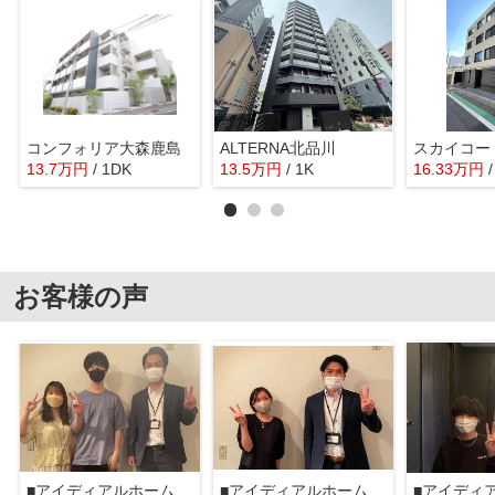
コンフォリア大森鹿島
ALTERNA北品川
13.7
万
円
/ 1DK
13.5
万
円
/ 1K
16.33
万
円
お客様の声
■アイディアルホーム大森本店■
■アイディアルホーム大森本店■