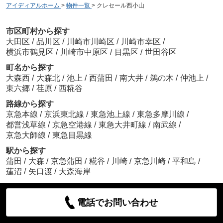
アイディアルホーム
>
物件一覧
>
クレセール西小山
市区町村から探す
大田区
/
品川区
/
川崎市川崎区
/
川崎市幸区
/
横浜市鶴見区
/
川崎市中原区
/
目黒区
/
世田谷区
町名から探す
大森西
/
大森北
/
池上
/
西蒲田
/
南大井
/
鵜の木
/
仲池上
/
東六郷
/
荏原
/
西糀谷
路線から探す
京急本線
/
京浜東北線
/
東急池上線
/
東急多摩川線
/
都営浅草線
/
京急空港線
/
東急大井町線
/
南武線
/
京急大師線
/
東急目黒線
駅から探す
蒲田
/
大森
/
京急蒲田
/
糀谷
/
川崎
/
京急川崎
/
平和島
/
蓮沼
/
矢口渡
/
大森海岸
電話でお問い合わせ