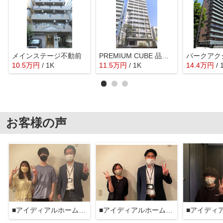
メインステージ不動前
PREMIUM CUBE 品川戸越 DEUX
10.5
万
円
/ 1K
11.5
万
円
/ 1K
14.4
万
円
/ 
お客様の声
■アイディアルホーム大森本店■
■アイディアルホーム大森本店■