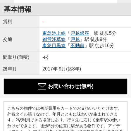
基本情報
賃料
-
東急池上線
「
戸越銀座
」駅 徒歩5分
交通
都営浅草線
「
戸越
」駅 徒歩9分
東急目黒線
「
不動前
」駅 徒歩16分
間取り(面積)
-(-)
築年月
2017年 9月(築8年)
お問い合わせ(無料)
こちらの物件では初期費用をカードでお支払いいただけます。
外観タイル張りなので、年月とともに味わいが生まれてきま
す。2駅利用できる場所にあり、行き先に応じて乗車駅の使い
分けができます。徒歩5分の位置に駅がある物件です。アイデ