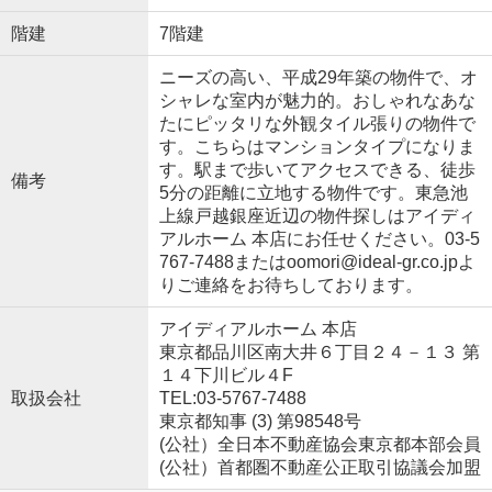
階建
7階建
ニーズの高い、平成29年築の物件で、オ
シャレな室内が魅力的。おしゃれなあな
たにピッタリな外観タイル張りの物件で
す。こちらはマンションタイプになりま
す。駅まで歩いてアクセスできる、徒歩
備考
5分の距離に立地する物件です。東急池
上線戸越銀座近辺の物件探しはアイディ
アルホーム 本店にお任せください。03-5
767-7488またはoomori@ideal-gr.co.jpよ
りご連絡をお待ちしております。
アイディアルホーム 本店
東京都品川区南大井６丁目２４－１３ 第
１４下川ビル４F
取扱会社
TEL:03-5767-7488
東京都知事 (3) 第98548号
(公社）全日本不動産協会東京都本部会員
(公社）首都圏不動産公正取引協議会加盟