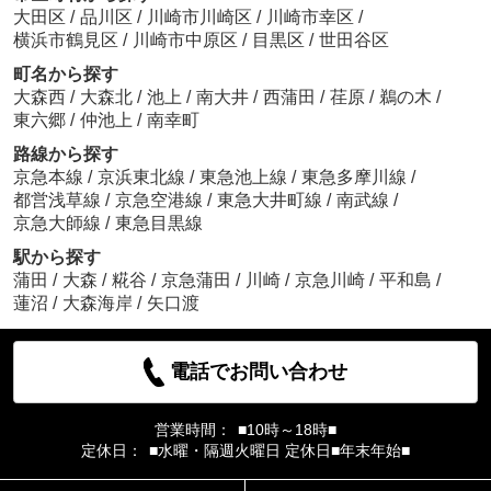
大田区
/
品川区
/
川崎市川崎区
/
川崎市幸区
/
横浜市鶴見区
/
川崎市中原区
/
目黒区
/
世田谷区
町名から探す
大森西
/
大森北
/
池上
/
南大井
/
西蒲田
/
荏原
/
鵜の木
/
東六郷
/
仲池上
/
南幸町
路線から探す
京急本線
/
京浜東北線
/
東急池上線
/
東急多摩川線
/
都営浅草線
/
京急空港線
/
東急大井町線
/
南武線
/
京急大師線
/
東急目黒線
駅から探す
蒲田
/
大森
/
糀谷
/
京急蒲田
/
川崎
/
京急川崎
/
平和島
/
蓮沼
/
大森海岸
/
矢口渡
電話でお問い合わせ
営業時間：
■10時～18時■
定休日：
■水曜・隔週火曜日 定休日■年末年始■