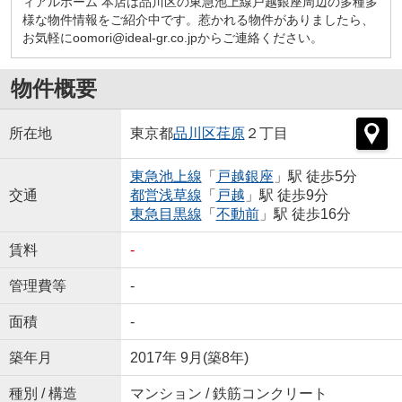
ィアルホーム 本店は品川区の東急池上線戸越銀座周辺の多種多
様な物件情報をご紹介中です。惹かれる物件がありましたら、
お気軽にoomori@ideal-gr.co.jpからご連絡ください。
物件概要
所在地
東京都
品川区
荏原
２丁目
東急池上線
「
戸越銀座
」駅 徒歩5分
交通
都営浅草線
「
戸越
」駅 徒歩9分
東急目黒線
「
不動前
」駅 徒歩16分
賃料
-
管理費等
-
面積
-
築年月
2017年 9月(築8年)
種別 / 構造
マンション / 鉄筋コンクリート