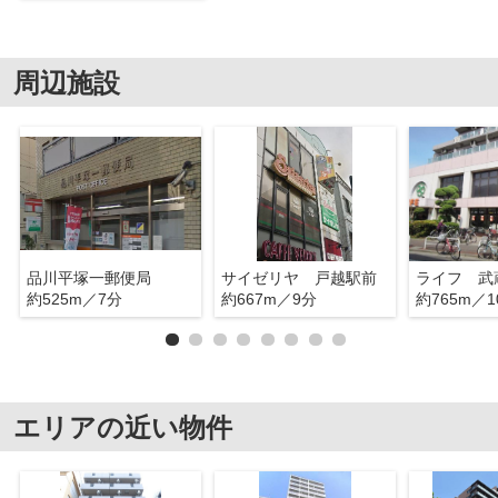
周辺施設
品川平塚一郵便局
サイゼリヤ 戸越駅前
約525m／7分
約667m／9分
約765m／1
エリアの近い物件