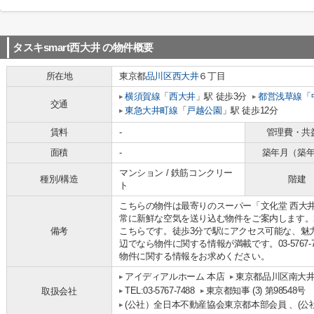
タスキsmart西大井
の物件概要
所在地
東京都
品川区
西大井
６丁目
横須賀線
「
西大井
」駅 徒歩3分
都営浅草線
「
交通
東急大井町線
「
戸越公園
」駅 徒歩12分
賃料
-
管理費・共
面積
-
築年月（築
マンション / 鉄筋コンクリー
種別/構造
階建
ト
こちらの物件は最寄りのスーパー「文化堂 西大井
常に新鮮な空気を送り込む物件をご案内します。2
備考
こちらです。徒歩3分で駅にアクセス可能な、魅
辺でなら物件に関する情報が満載です。03-5767
物件に関する情報をお求めください。
アイディアルホーム 本店
東京都品川区南大井
TEL:03-5767-7488
東京都知事 (3) 第98548号
取扱会社
(公社）全日本不動産協会東京都本部会員 、(