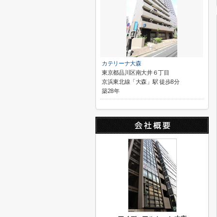
カテリーナ大森
東京都品川区南大井６丁目
京浜東北線「大森」駅 徒歩8分
築28年