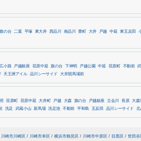
旗の台
二葉
平塚
東大井
西品川
南品川
豊町
大井
戸越
中延
東五反田
広小路
戸越銀座
荏原中延
旗の台
下神明
戸越公園
中延
荏原町
不動前
岸
天王洲アイル
品川シーサイド
大井競馬場前
明
荏原町
荏原中延
大井町
戸越
大森
旗の台
戸越銀座
立会川
長原
大森
前
洗足
武蔵小山
新馬場
洗足池
不動前
平和島
五反田
品川シーサイド
北
川崎市川崎区
/
川崎市幸区
/
横浜市鶴見区
/
川崎市中原区
/
目黒区
/
世田谷