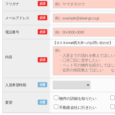
フリガナ
必須
メールアドレス
必須
電話番号
必須
【タスキsmart西大井へのお問い合わせ】
内容
必須
入居希望時期
任意
物件の詳細を知りたい
要望
任意
不動産会社に行きたい