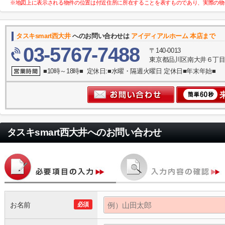
※地図上に表示される物件の位置は付近住所に所在することを表すものであり、実際の物
タスキsmart西大井
へのお問い合わせは
アイディアルホーム 本店まで
03-5767-7488
〒140-0013
東京都品川区南大井６丁目
■10時～18時■ 定休日:■水曜・隔週火曜日 定休日■年末年始■
タスキsmart西大井
へのお問い合わせ
お名前
必須