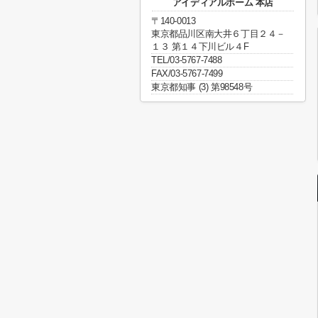
アイディアルホーム 本店
〒140-0013
東京都品川区南大井６丁目２４－
１３ 第１４下川ビル４F
TEL/03-5767-7488
FAX/03-5767-7499
東京都知事 (3) 第98548号