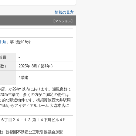
情報の見方
【マンション】
中延
」駅 徒歩15分
益費
-
年数）
2025年 8月 ( 築1年 )
4階建
店」が294m以内にあります。通風良好で
025年築で、多くの方がご満足の物件は
力的な駅近物件です。横須賀線西大井駅周
-7488からアイディアルホーム 大森本店に
６丁目２４－１３ 第１４下川ビル４F
公社）首都圏不動産公正取引協議会加盟