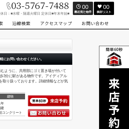
00
00
定休日：
■水曜・隔週火曜日 定休日■年末年始■
軽にお問い合わせください。
済むように、共用部にゴミ置き場が付いて
歩3分に駅がある物件です。アイディアル
を取り扱っております。詳細情報などが気
建物
1年
階建
筋コンクリート