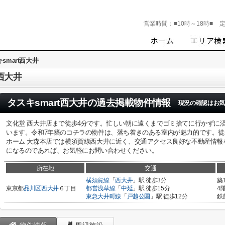
営業時間：
■10時～18時■
smart西大井
西大井
タスキsmart西大井
の過去掲載物件情報
現況の確認はお気
文化堂 西大井店まで徒歩4分です。忙しい朝に遠くまでゴミ捨てに行かずに
います。令和7年築のコチラの物件は、落ち着きのある室内が魅力的です。徒
ホーム 大森本店では横須賀線西大井に近く、交通アクセス良好な不動産情報
になるのであれば、お気軽にお問い合わせください。
所在地
交通
横須賀線
「
西大井
」駅 徒歩3分
築
東京都
品川区
西大井
６丁目
都営浅草線
「
中延
」駅 徒歩15分
4
東急大井町線
「
戸越公園
」駅 徒歩12分
鉄