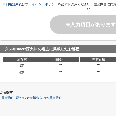
※
利用規約
及び
プライバシーポリシー
を必ずお読みください。左記内容に同
い。
未入力項目があります
タスキsmart西大井
の過去に掲載したお部屋
所在階
間取り
専有面積
1階
***
***
4階
***
***
件から探す
の賃貸物件
駅から徒歩10分以内の賃貸物件