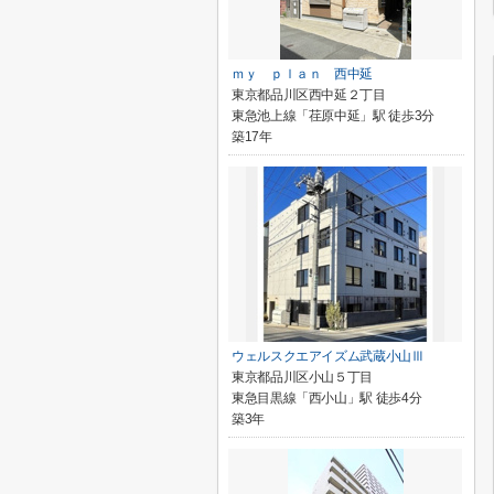
ｍｙ ｐｌａｎ 西中延
東京都品川区西中延２丁目
東急池上線「荏原中延」駅 徒歩3分
築17年
ウェルスクエアイズム武蔵小山Ⅲ
東京都品川区小山５丁目
東急目黒線「西小山」駅 徒歩4分
築3年