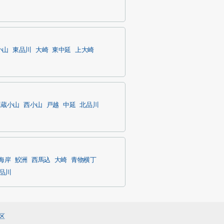
小山
東品川
大崎
東中延
上大崎
武蔵小山
西小山
戸越
中延
北品川
海岸
鮫洲
西馬込
大崎
青物横丁
品川
区