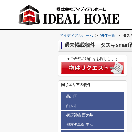
アイディアルホーム
>
物件一覧
>
タスキ
過去掲載物件：タスキsmart
▼ご希望の物件をお探しします
同じエリアの物件
品川区
西大井
横須賀線 西大井
都営浅草線 中延