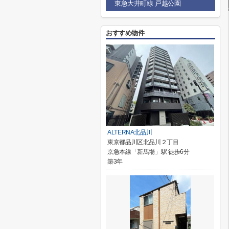
東急大井町線 戸越公園
おすすめ物件
ALTERNA北品川
東京都品川区北品川２丁目
京急本線「新馬場」駅 徒歩6分
築3年