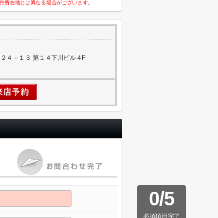
件所在地とは異なる場合がございます。
２４－１３ 第１４下川ビル４F
0
/
5
必須項目完了