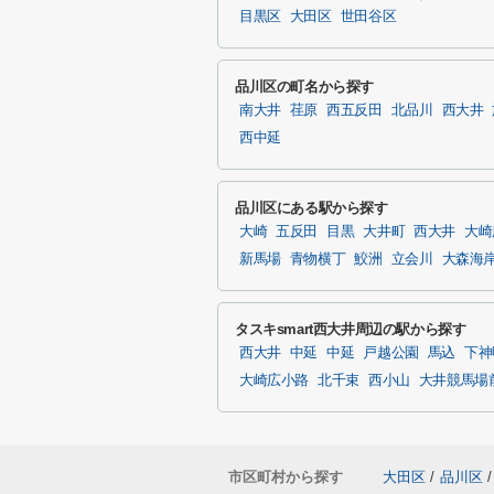
目黒区
大田区
世田谷区
品川区の町名から探す
南大井
荏原
西五反田
北品川
西大井
西中延
品川区にある駅から探す
大崎
五反田
目黒
大井町
西大井
大崎
新馬場
青物横丁
鮫洲
立会川
大森海
タスキsmart西大井周辺の駅から探す
西大井
中延
中延
戸越公園
馬込
下神
大崎広小路
北千束
西小山
大井競馬場
市区町村から探す
大田区
/
品川区
/