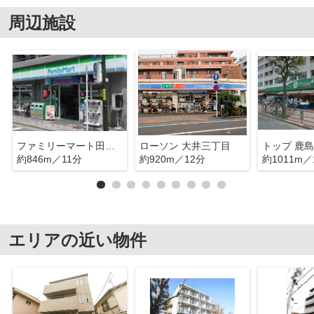
周辺施設
ファミリーマート田中屋西大井店 日本
ローソン 大井三丁目
トップ 鹿
約846m／11分
約920m／12分
約1011m／
エリアの近い物件