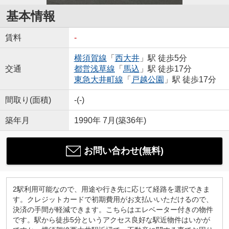
基本情報
賃料
-
横須賀線
「
西大井
」駅 徒歩5分
交通
都営浅草線
「
馬込
」駅 徒歩17分
東急大井町線
「
戸越公園
」駅 徒歩17分
間取り(面積)
-(-)
築年月
1990年 7月(築36年)
お問い合わせ(無料)
2駅利用可能なので、用途や行き先に応じて経路を選択できま
す。クレジットカードで初期費用がお支払いいただけるので、
決済の手間が軽減できます。こちらはエレベーター付きの物件
です。駅から徒歩5分というアクセス良好な駅近物件はいかが