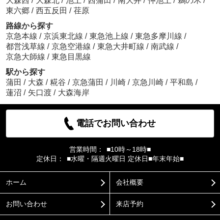
大森西
/
大森北
/
池上
/
西蒲田
/
南大井
/
仲池上
/
鵜の木
/
東六郷
/
西五反田
/
荏原
路線から探す
京急本線
/
京浜東北線
/
東急池上線
/
東急多摩川線
/
都営浅草線
/
京急空港線
/
東急大井町線
/
南武線
/
京急大師線
/
東急目黒線
駅から探す
蒲田
/
大森
/
糀谷
/
京急蒲田
/
川崎
/
京急川崎
/
平和島
/
蓮沼
/
矢口渡
/
大森海岸
電話でお問い合わせ
営業時間：
■10時～18時■
定休日：
■水曜・隔週火曜日 定休日■年末年始■
ホーム
会社概要
お問い合わせ
来店予約