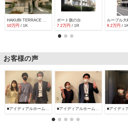
HAKUBI TERRACE 大崎
ポート旗の台
ルーブル大
10
万
円
/ 1K
7.2
万
円
/ 1R
9.2
万
円
/ 1
お客様の声
■アイディアルホーム大森本店■
■アイディアルホーム大森本店■