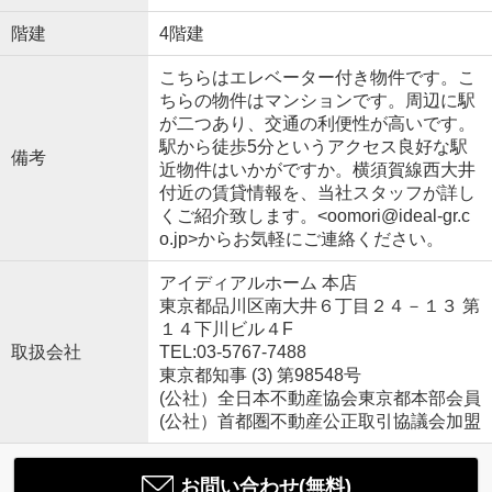
階建
4階建
こちらはエレベーター付き物件です。こ
ちらの物件はマンションです。周辺に駅
が二つあり、交通の利便性が高いです。
駅から徒歩5分というアクセス良好な駅
備考
近物件はいかがですか。横須賀線西大井
付近の賃貸情報を、当社スタッフが詳し
くご紹介致します。<oomori@ideal-gr.c
o.jp>からお気軽にご連絡ください。
アイディアルホーム 本店
東京都品川区南大井６丁目２４－１３ 第
１４下川ビル４F
取扱会社
TEL:03-5767-7488
東京都知事 (3) 第98548号
(公社）全日本不動産協会東京都本部会員
(公社）首都圏不動産公正取引協議会加盟
お問い合わせ(無料)