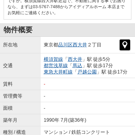
ですか。横須賀線西大井駅近辺で、不動産に関する事でお困り
なら、まずは03-5767-7488からアイディアルホーム 本店まで
お気軽にご連絡ください。
物件概要
所在地
東京都
品川区
西大井
２丁目
横須賀線
「
西大井
」駅 徒歩5分
交通
都営浅草線
「
馬込
」駅 徒歩17分
東急大井町線
「
戸越公園
」駅 徒歩17分
賃料
-
管理費等
-
面積
-
築年月
1990年 7月(築36年)
種別 / 構造
マンション / 鉄筋コンクリート