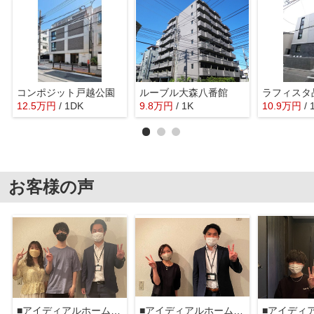
コンポジット戸越公園
ルーブル大森八番館
ラフィスタ
12.5
万
円
/ 1DK
9.8
万
円
/ 1K
10.9
万
円
/ 
お客様の声
■アイディアルホーム大森本店■
■アイディアルホーム大森本店■