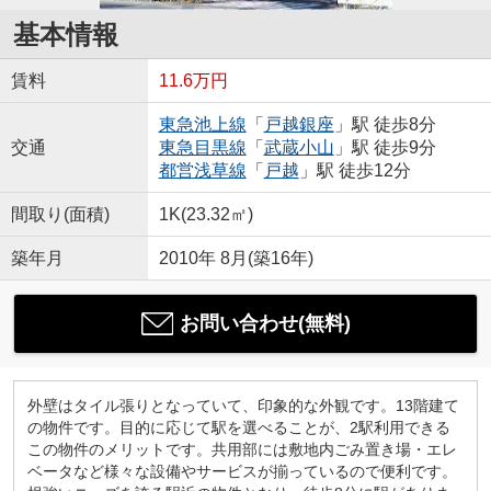
基本情報
賃料
11.6万円
東急池上線
「
戸越銀座
」駅 徒歩8分
交通
東急目黒線
「
武蔵小山
」駅 徒歩9分
都営浅草線
「
戸越
」駅 徒歩12分
間取り(面積)
1K(23.32㎡)
築年月
2010年 8月(築16年)
お問い合わせ(無料)
外壁はタイル張りとなっていて、印象的な外観です。13階建て
の物件です。目的に応じて駅を選べることが、2駅利用できる
この物件のメリットです。共用部には敷地内ごみ置き場・エレ
ベータなど様々な設備やサービスが揃っているので便利です。