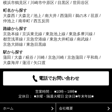
横浜市鶴見区
/
川崎市中原区
/
目黒区
/
世田谷区
町名から探す
大森西
/
大森北
/
池上
/
南大井
/
西蒲田
/
鵜の木
/
荏原
/
仲池上
/
南幸町
/
西五反田
路線から探す
京急本線
/
京浜東北線
/
東急池上線
/
東急多摩川線
/
都営浅草線
/
京急空港線
/
東急大井町線
/
南武線
/
京急大師線
/
東急目黒線
駅から探す
蒲田
/
大森
/
糀谷
/
川崎
/
京急川崎
/
京急蒲田
/
平和島
/
大森海岸
/
蓮沼
/
矢口渡
電話でお問い合わせ
営業時間：
■10時～18時■
定休日：
■水曜・隔週火曜日 定休日■年末年始■
ホーム
会社概要