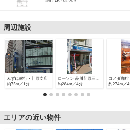
5階
23.32㎡
1K
周辺施設
みずほ銀行・荏原支店
ローソン 品川荏原三丁目店
約75m／1分
約284m／4分
約274m／
エリアの近い物件