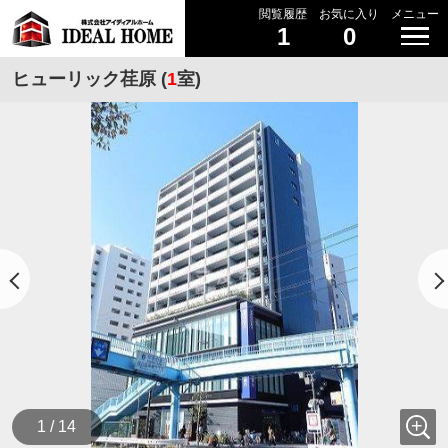
閲覧履歴
お気に入り
メニュー
1
0
ヒューリック荏原 (
1
室)
1 / 14