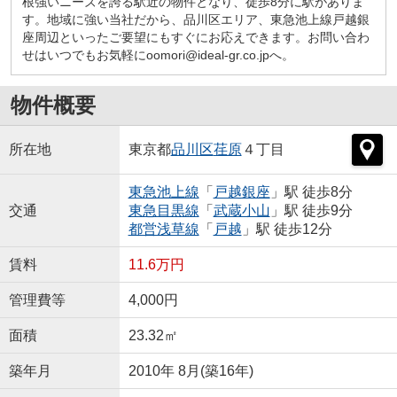
根強いニーズを誇る駅近の物件となり、徒歩8分に駅がありま
す。地域に強い当社だから、品川区エリア、東急池上線戸越銀
座周辺といったご要望にもすぐにお応えできます。お問い合わ
せはいつでもお気軽にoomori@ideal-gr.co.jpへ。
物件概要
所在地
東京都
品川区
荏原
４丁目
東急池上線
「
戸越銀座
」駅 徒歩8分
交通
東急目黒線
「
武蔵小山
」駅 徒歩9分
都営浅草線
「
戸越
」駅 徒歩12分
賃料
11.6万円
管理費等
4,000円
面積
23.32㎡
築年月
2010年 8月(築16年)