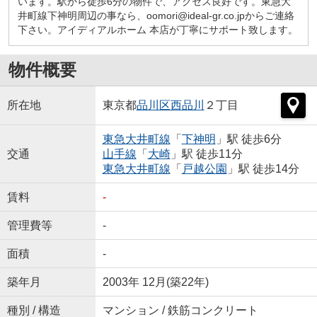
います。駅から徒歩6分の物件で、アクセス良好です。東急大
井町線下神明周辺の事なら、oomori@ideal-gr.co.jpからご連絡
下さい。アイディアルホーム 本店が丁寧にサポート致します。
物件概要
所在地
東京都
品川区
西品川
２丁目
東急大井町線
「
下神明
」駅 徒歩6分
交通
山手線
「
大崎
」駅 徒歩11分
東急大井町線
「
戸越公園
」駅 徒歩14分
賃料
-
管理費等
-
面積
-
築年月
2003年 12月(築22年)
種別 / 構造
マンション / 鉄筋コンクリート