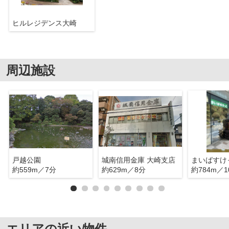
ヒルレジデンス大崎
周辺施設
戸越公園
城南信用金庫 大崎支店
約559m／7分
約629m／8分
約784m／1
エリアの近い物件