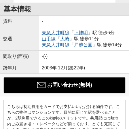
基本情報
賃料
-
東急大井町線
「
下神明
」駅 徒歩6分
交通
山手線
「
大崎
」駅 徒歩11分
東急大井町線
「
戸越公園
」駅 徒歩14分
間取り(面積)
-(-)
築年月
2003年 12月(築22年)
お問い合わせ(無料)
こちらは初期費用をカードでお支払いいただける物件です。こ
ちらの物件はマンションです。目的に応じて駅を選べること
が、2駅利用できるこの物件のメリットです。共用部には敷地
内ごみ置き場・エレベータなどが揃っており、とても充実して