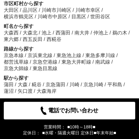
市区町村から探す
大田区
/
品川区
/
川崎市川崎区
/
川崎市幸区
/
横浜市鶴見区
/
川崎市中原区
/
目黒区
/
世田谷区
町名から探す
大森西
/
大森北
/
池上
/
西蒲田
/
南大井
/
仲池上
/
鵜の木
/
東六郷
/
西五反田
/
西糀谷
路線から探す
京急本線
/
京浜東北線
/
東急池上線
/
東急多摩川線
/
都営浅草線
/
京急空港線
/
東急大井町線
/
南武線
/
京急大師線
/
東急目黒線
駅から探す
蒲田
/
大森
/
糀谷
/
京急蒲田
/
川崎
/
京急川崎
/
平和島
/
蓮沼
/
矢口渡
/
大森海岸
電話でお問い合わせ
営業時間：
■10時～18時■
定休日：
■水曜・隔週火曜日 定休日■年末年始■