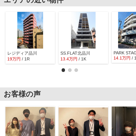
PARK STA
レジディア品川
SS.FLAT北品川
14.1
万
円
/ 
19
万
円
/ 1R
13.4
万
円
/ 1K
お客様の声