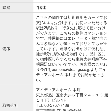
階建
7階建
こちらの物件では初期費用をカードでお
支払いいただけます。お使いいただける
駅は2駅あり、行き先に応じて使い分け
ができます。こちらの物件はマンション
です。共用部にはエレベータ・敷地内ご
み置き場などが備わっておりとても充実
備考
しています。通勤やお出かけに便利な、
徒歩6分に駅のある物件です。品川区に
て物件探しをするなら東急大井町線下神
明周辺はいかがですか。お客様のこだわ
り条件をoomori@ideal-gr.co.jpよりアイ
ディアルホーム 本店までお聞かせ下さ
い。
アイディアルホーム 本店
東京都品川区南大井６丁目２４－１３ 第
１４下川ビル４F
取扱会社
TEL:03-5767-7488
東京都知事 (3) 第98548号