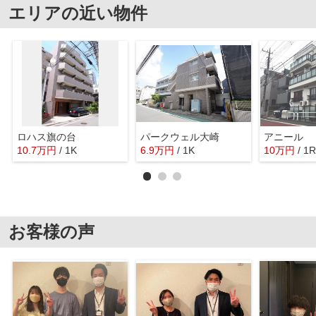
エリアの近い物件
ロハス旗の台
パークウェル大崎
アニール
10.7
万
円
/ 1K
6.9
万
円
/ 1K
10
万
円
/ 1R
お客様の声