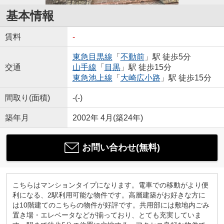
基本情報
賃料
-
東急目黒線
「
不動前
」駅 徒歩5分
交通
山手線
「
目黒
」駅 徒歩15分
東急池上線
「
大崎広小路
」駅 徒歩15分
間取り(面積)
-(-)
築年月
2002年 4月(築24年)
お問い合わせ(無料)
こちらはマンションタイプになります。電車での移動がより便
利になる、2駅利用可能な物件です。高層建築がお好きな方に
は10階建てのこちらの物件が好評です。共用部には敷地内ごみ
置き場・エレベータなどが揃っており、とても充実していま