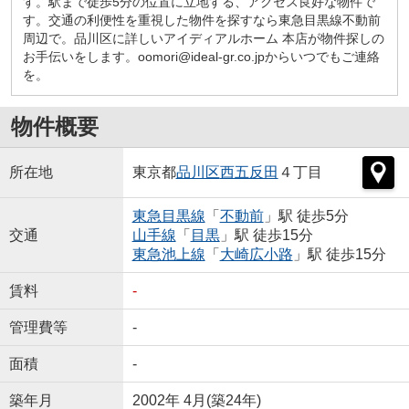
す。駅まで徒歩5分の位置に立地する、アクセス良好な物件で
す。交通の利便性を重視した物件を探すなら東急目黒線不動前
周辺で。品川区に詳しいアイディアルホーム 本店が物件探しの
お手伝いをします。oomori@ideal-gr.co.jpからいつでもご連絡
を。
物件概要
所在地
東京都
品川区
西五反田
４丁目
東急目黒線
「
不動前
」駅 徒歩5分
交通
山手線
「
目黒
」駅 徒歩15分
東急池上線
「
大崎広小路
」駅 徒歩15分
賃料
-
管理費等
-
面積
-
築年月
2002年 4月(築24年)