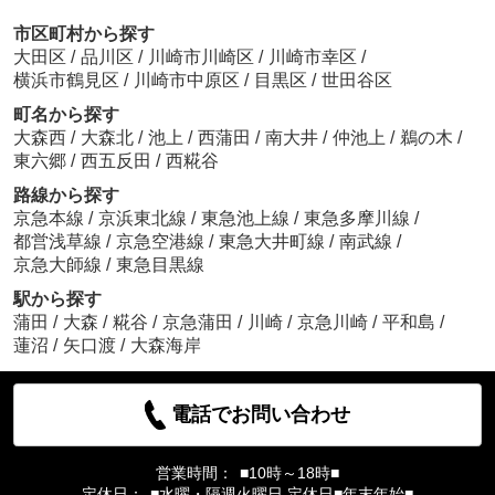
市区町村から探す
大田区
/
品川区
/
川崎市川崎区
/
川崎市幸区
/
横浜市鶴見区
/
川崎市中原区
/
目黒区
/
世田谷区
町名から探す
大森西
/
大森北
/
池上
/
西蒲田
/
南大井
/
仲池上
/
鵜の木
/
東六郷
/
西五反田
/
西糀谷
路線から探す
京急本線
/
京浜東北線
/
東急池上線
/
東急多摩川線
/
都営浅草線
/
京急空港線
/
東急大井町線
/
南武線
/
京急大師線
/
東急目黒線
駅から探す
蒲田
/
大森
/
糀谷
/
京急蒲田
/
川崎
/
京急川崎
/
平和島
/
蓮沼
/
矢口渡
/
大森海岸
電話でお問い合わせ
営業時間：
■10時～18時■
定休日：
■水曜・隔週火曜日 定休日■年末年始■