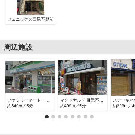
フェニックス目黒不動前
周辺施設
ファミリーマート・佐野久下目黒店
マクドナルド 目黒不動前店
約340m／5分
約409m／6分
約293m／