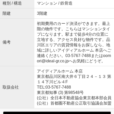
種別 / 構造
マンション / 鉄骨造
階建
3階建
初期費用のカード決済ができます。最上
階の物件です。こちらはマンションタイ
プになります。駅まで徒歩4分の位置に
立地する、アクセス良好な物件です。品
備考
川区エリアの賃貸情報をお探しなら、地
域に詳しいアイディアルホーム 本店へご
連絡ください。03-5767-7488またはoom
ori@ideal-gr.co.jpへお気軽にどうぞ。
アイディアルホーム 本店
東京都品川区南大井６丁目２４－１３ 第
１４下川ビル４F
取扱会社
TEL:03-5767-7488
東京都知事 (3) 第98548号
(公社）全日本不動産協会東京都本部会員
(公社）首都圏不動産公正取引協議会加盟