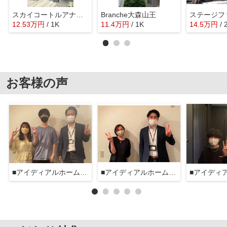
スカイコートルアナ御殿山
Branche大森山王
12.53
万
円
/ 1K
11.4
万
円
/ 1K
14.5
万
円
/ 
お客様の声
■アイディアルホーム大森本店■
■アイディアルホーム大森本店■