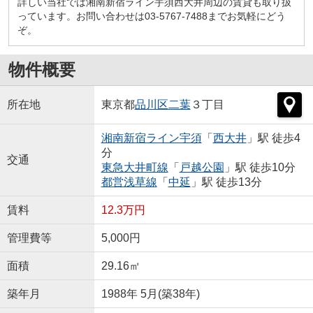
詳しい当社では湘南新宿ライン宇須西大井周辺の賃貸も取り扱
っています。お問い合わせは03-5767-7488までお気軽にどう
ぞ。
物件概要
所在地
東京都
品川区
二葉
３丁目
湘南新宿ライン宇須
「
西大井
」駅 徒歩4
分
交通
東急大井町線
「
戸越公園
」駅 徒歩10分
都営浅草線
「
中延
」駅 徒歩13分
賃料
12.3万円
管理費等
5,000円
面積
29.16㎡
築年月
1988年 5月(築38年)