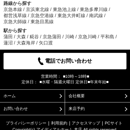
路線から探す
京急本線
/
京浜東北線
/
東急池上線
/
東急多摩川線
/
都営浅草線
/
京急空港線
/
東急大井町線
/
南武線
/
京急大師線
/
東急目黒線
駅から探す
蒲田
/
大森
/
糀谷
/
京急蒲田
/
川崎
/
京急川崎
/
平和島
/
蓮沼
/
大森海岸
/
矢口渡
電話でお問い合わせ
営業時間：
■10時～18時■
定休日：
■水曜・隔週火曜日 定休日■年末年始■
ホーム
会社概要
お問い合わせ
来店予約
プライバシーポリシー
利用規約
アクセスマップ
PCサイト
Copyright(c) アイディアルホーム 本店 All rights reserved.