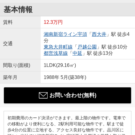
基本情報
賃料
12.3万円
湘南新宿ライン宇須
「
西大井
」駅 徒歩4
分
交通
東急大井町線
「
戸越公園
」駅 徒歩10分
都営浅草線
「
中延
」駅 徒歩13分
間取り(面積)
1LDK(29.16㎡)
築年月
1988年 5月(築38年)
お問い合わせ(無料)
初期費用のカード決済ができます。最上階の物件です。電車で
の移動がより便利になる、2駅利用可能な物件です。駅まで徒
歩4分の位置に立地する、アクセス良好な物件です。品川区に