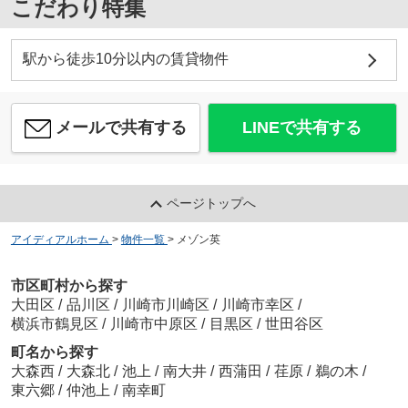
こだわり特集
駅から徒歩10分以内の賃貸物件
メールで共有する
LINEで共有する
ページトップへ
アイディアルホーム
>
物件一覧
>
メゾン英
市区町村から探す
大田区
/
品川区
/
川崎市川崎区
/
川崎市幸区
/
横浜市鶴見区
/
川崎市中原区
/
目黒区
/
世田谷区
町名から探す
大森西
/
大森北
/
池上
/
南大井
/
西蒲田
/
荏原
/
鵜の木
/
東六郷
/
仲池上
/
南幸町