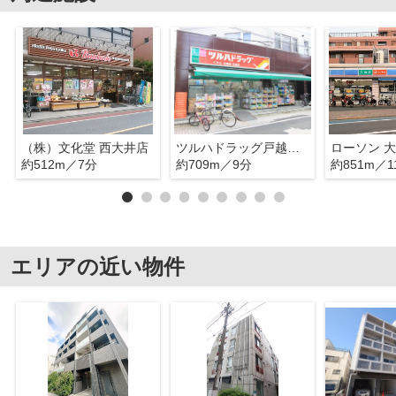
（株）文化堂 西大井店
ツルハドラッグ戸越公園店
ローソン 
約512m／7分
約709m／9分
約851m／1
エリアの近い物件