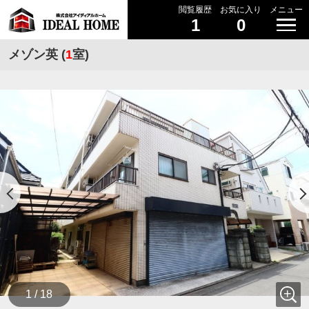
閲覧履歴
お気に入り
メニュー
1
0
メゾン英 (
1
室)
1 / 18